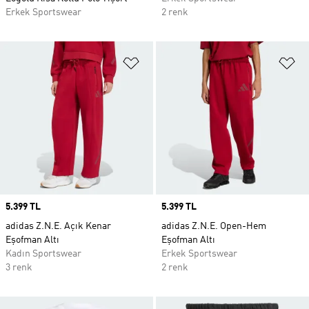
Erkek Sportswear
2 renk
Favori Listesine Ekle
Fa
Price
5.399 TL
Price
5.399 TL
adidas Z.N.E. Açık Kenar
adidas Z.N.E. Open-Hem
Eşofman Altı
Eşofman Altı
Kadın Sportswear
Erkek Sportswear
3 renk
2 renk