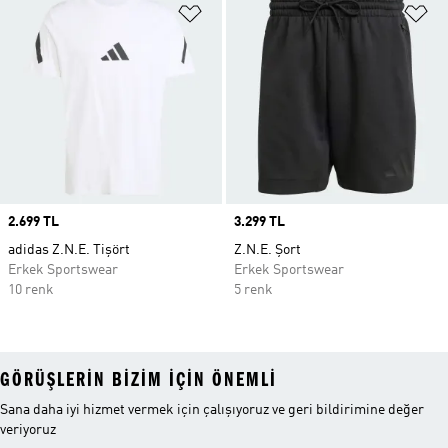
Favori Listesine Ekle
Fa
Price
2.699 TL
Price
3.299 TL
adidas Z.N.E. Tişört
Z.N.E. Şort
Erkek Sportswear
Erkek Sportswear
10 renk
5 renk
GÖRÜŞLERIN BIZIM IÇIN ÖNEMLI
Sana daha iyi hizmet vermek için çalışıyoruz ve geri bildirimine değer
veriyoruz