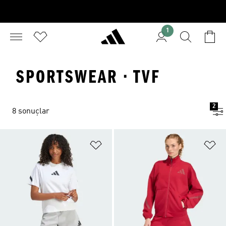
1
SPORTSWEAR · TVF
2
8 sonuçlar
Favori Listesine Ekle
Fa