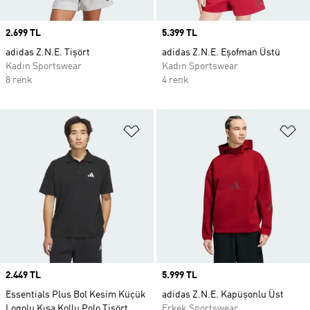
Price
2.699 TL
Price
5.399 TL
adidas Z.N.E. Tişört
adidas Z.N.E. Eşofman Üstü
Kadın Sportswear
Kadın Sportswear
8 renk
4 renk
Favori Listesine Ekle
Fa
Price
2.449 TL
Price
5.999 TL
Essentials Plus Bol Kesim Küçük
adidas Z.N.E. Kapüşonlu Üst
Logolu Kısa Kollu Polo Tişört
Erkek Sportswear