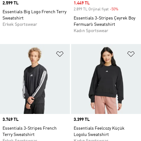
Price
2.599 TL
Sale price
1.449 TL
2.899 TL Orijinal fiyat
-50%
Discount
Essentials Big Logo French Terry
Sweatshirt
Essentials 3-Stripes Çeyrek Boy
Erkek Sportswear
Fermuarlı Sweatshirt
Kadın Sportswear
Favori Listesine Ekle
Fa
Price
3.749 TL
Price
3.399 TL
Essentials 3-Stripes French
Essentials Feelcozy Küçük
Terry Sweatshirt
Logolu Sweatshirt