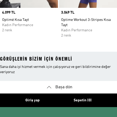
Price
4.099 TL
Price
3.049 TL
Optimé Kısa Tayt
Optime Workout 3-Stripes Kısa
Kadın Performance
Tayt
2 renk
Kadın Performance
2 renk
GÖRÜŞLERIN BIZIM IÇIN ÖNEMLI
Sana daha iyi hizmet vermek için çalışıyoruz ve geri bildirimine değer
veriyoruz
Başa dön
Giriş yap
Sepetin (0)