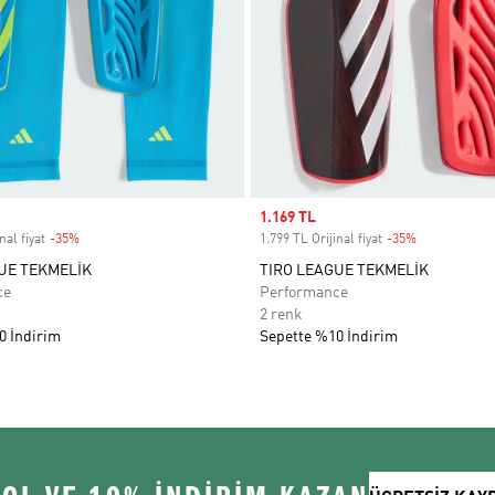
Sale price
1.169 TL
nal fiyat
-35%
Discount
1.799 TL Orijinal fiyat
-35%
Discount
UE TEKMELİK
TIRO LEAGUE TEKMELİK
ce
Performance
2 renk
0 İndirim
Sepette %10 İndirim