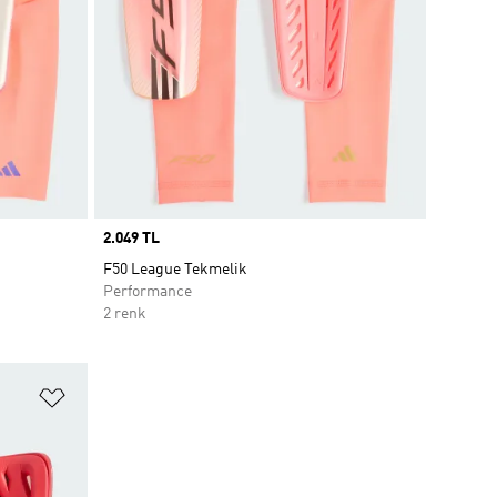
Price
2.049 TL
F50 League Tekmelik
Performance
2 renk
Favori Listesine Ekle