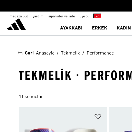
mağaza bul
yardım
siparişler ve iade
üye ol
AYAKKABI
ERKEK
KADIN
Geri
Anasayfa
Tekmelik
Performance
TEKMELIK · PERFOR
11 sonuçlar
Favori Listesi