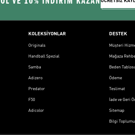
 OL VE 10% İNDİRİM KAZAN
ÜCRETSİZ KAY
KOLEKSİYONLAR
DESTEK
Originals
Müşteri Hizmet
Handball Spezial
Mağaza Rehbe
Samba
Beden Tablos
Adizero
Ödeme
Predator
Teslimat
F50
İade ve Geri 
Adicolor
Sitemap
Bilgi Toplumu