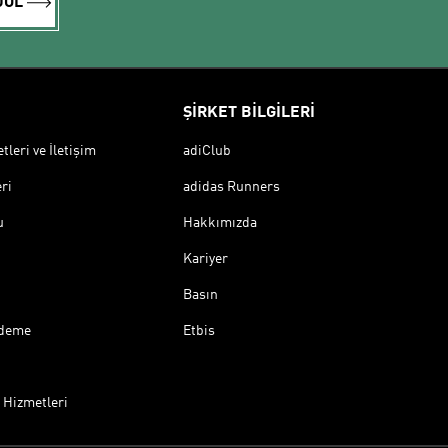
DOL
ŞİRKET BİLGİLERİ
leri ve İletişim
adiClub
ri
adidas Runners
u
Hakkımızda
Kariyer
Basın
Ödeme
Etbis
 Hizmetleri