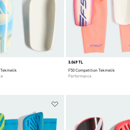
Price
3.049 TL
 Tekmelik
F50 Competition Tekmelik
ce
Performance
ne Ekle
Favori Listesine Ekle