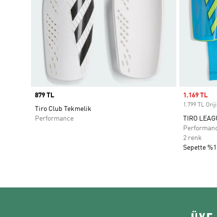
Price
879 TL
Sale price
1.169 TL
1.799 TL Oriji
Tiro Club Tekmelik
Performance
TIRO LEAG
Performan
2 renk
Sepette %1