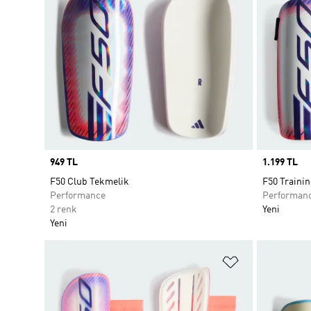
Price
949 TL
Price
1.199 TL
F50 Club Tekmelik
F50 Traini
Performance
Performan
2 renk
Yeni
Yeni
Favori Listesi