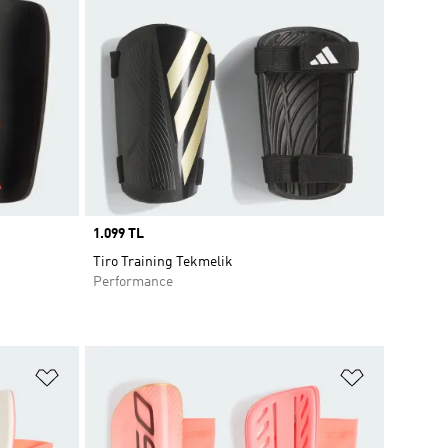
Price
1.099 TL
Tiro Training Tekmelik
Performance
Favori Listesine Ekle
Favori List