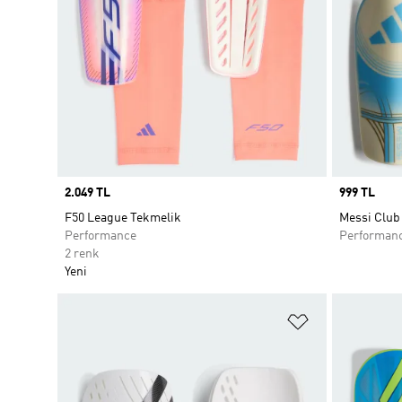
Price
2.049 TL
Price
999 TL
F50 League Tekmelik
Messi Club
Performance
Performan
2 renk
Yeni
Favori Listesi