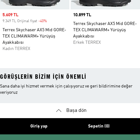
Sale price
5.609 TL
Price
10.899 TL
9.349 TL Orijinal fiyat
-40%
Discount
Terrex Skychaser AX5 Mid GORE-
Terrex Skychaser AX5 Mid GORE-
TEX CLIMAWARM+ Yürüyüş
TEX CLIMAWARM+ Yürüyüş
Ayakkabısı
Ayakkabısı
Erkek TERREX
Kadın TERREX
GÖRÜŞLERIN BIZIM IÇIN ÖNEMLI
Sana daha iyi hizmet vermek için çalışıyoruz ve geri bildirimine değer
veriyoruz
Başa dön
Giriş yap
Sepetin (0)