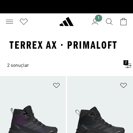
1
TERREX AX · PRIMALOFT
2
2 sonuçlar
Favori Listesine Ekle
Fa