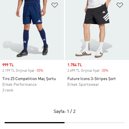
Favori Listesine Ekle
Fa
Sale price
999 TL
Sale price
1.754 TL
2.199 TL Orijinal fiyat
-55%
Discount
2.699 TL Orijinal fiyat
-35%
Discount
Tiro 25 Competition Maç Şortu
Future Icons 3-Stripes Şort
Erkek Performance
Erkek Sportswear
3 renk
Sayfa: 1 / 2