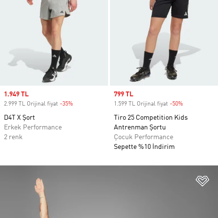
Sale price
1.949 TL
Sale price
799 TL
2.999 TL Orijinal fiyat
-35%
Discount
1.599 TL Orijinal fiyat
-50%
Discount
D4T X Şort
Tiro 25 Competition Kids
Erkek Performance
Antrenman Şortu
2 renk
Çocuk Performance
Sepette %10 İndirim
Fa