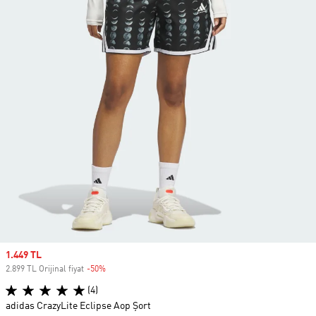
Sale price
1.449 TL
2.899 TL Orijinal fiyat
-50%
Discount
(4)
adidas CrazyLite Eclipse Aop Şort