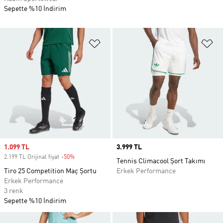
Sepette %10 İndirim
Favori Listesine Ekle
Fa
Sale price
1.099 TL
Price
3.999 TL
2.199 TL Orijinal fiyat
-50%
Discount
Tennis Climacool Şort Takımı
Tiro 25 Competition Maç Şortu
Erkek Performance
Erkek Performance
3 renk
Sepette %10 İndirim