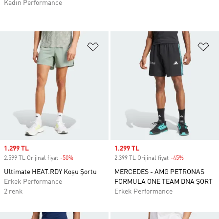
Kadın Performance
Favori Listesine Ekle
Fa
Sale price
1.299 TL
Sale price
1.299 TL
2.599 TL Orijinal fiyat
-50%
Discount
2.399 TL Orijinal fiyat
-45%
Discount
Ultimate HEAT.RDY Koşu Şortu
MERCEDES - AMG PETRONAS
Erkek Performance
FORMULA ONE TEAM DNA ŞORT
2 renk
Erkek Performance