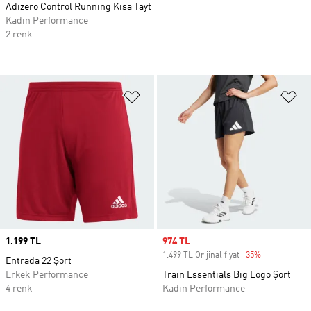
Adizero Control Running Kısa Tayt
Kadın Performance
2 renk
Favori Listesine Ekle
Fa
Price
1.199 TL
Sale price
974 TL
1.499 TL Orijinal fiyat
-35%
Discount
Entrada 22 Şort
Erkek Performance
Train Essentials Big Logo Şort
4 renk
Kadın Performance