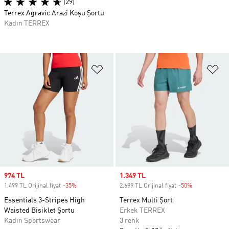
(29)
Terrex Agravic Arazi Koşu Şortu
Kadın TERREX
Favori Listesine Ekle
Fa
Sale price
974 TL
Sale price
1.349 TL
1.499 TL Orijinal fiyat
-35%
Discount
2.699 TL Orijinal fiyat
-50%
Discount
Essentials 3-Stripes High
Terrex Multi Şort
Waisted Bisiklet Şortu
Erkek TERREX
Kadın Sportswear
3 renk