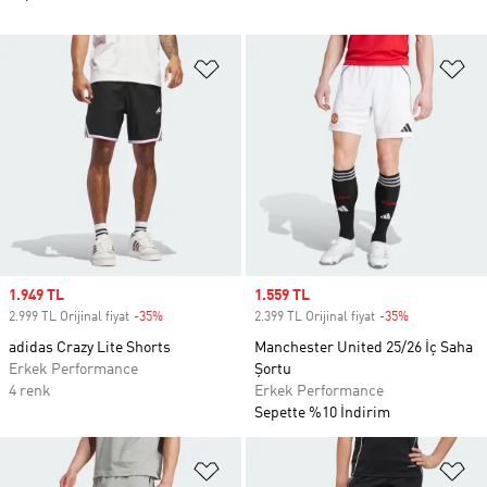
Favori Listesine Ekle
Fa
Sale price
1.949 TL
Sale price
1.559 TL
2.999 TL Orijinal fiyat
-35%
Discount
2.399 TL Orijinal fiyat
-35%
Discount
adidas Crazy Lite Shorts
Manchester United 25/26 İç Saha
Erkek Performance
Şortu
4 renk
Erkek Performance
Sepette %10 İndirim
Favori Listesine Ekle
Fa