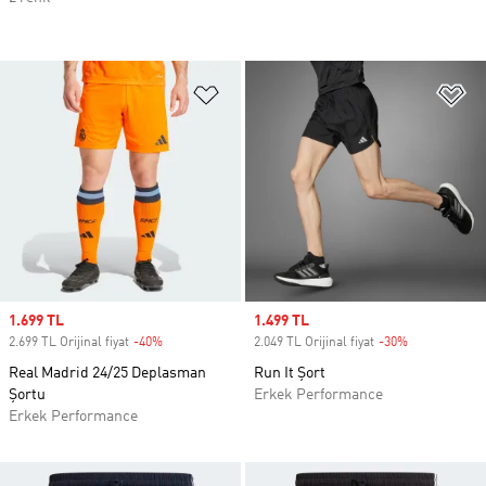
Favori Listesine Ekle
Fa
Sale price
1.699 TL
Sale price
1.499 TL
2.699 TL Orijinal fiyat
-40%
Discount
2.049 TL Orijinal fiyat
-30%
Discount
Real Madrid 24/25 Deplasman
Run It Şort
Şortu
Erkek Performance
Erkek Performance