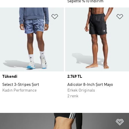
Sepette %10 İndirim
Favori Listesine Ekle
Fa
Tükendi
Price
2.749 TL
Select 3-Stripes Şort
Adicolor 8-Inch Şort Mayo
Kadın Performance
Erkek Originals
2 renk
Fa