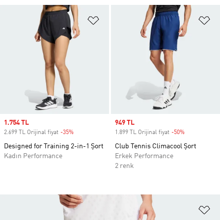
Favori Listesine Ekle
Fa
Sale price
1.754 TL
Sale price
949 TL
2.699 TL Orijinal fiyat
-35%
Discount
1.899 TL Orijinal fiyat
-50%
Discount
Designed for Training 2-in-1 Şort
Club Tennis Climacool Şort
Kadın Performance
Erkek Performance
2 renk
Fa