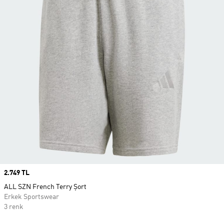
Price
2.749 TL
ALL SZN French Terry Şort
Erkek Sportswear
3 renk