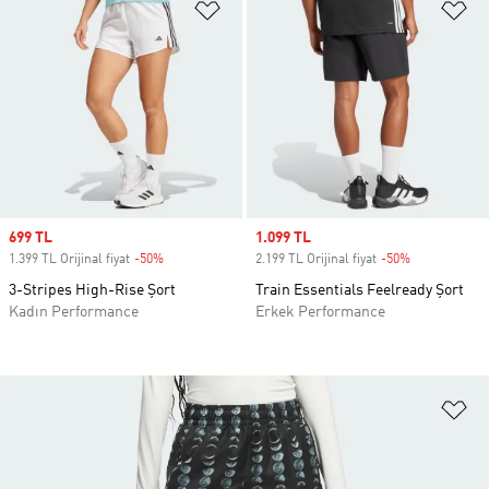
Favori Listesine Ekle
Fa
Sale price
699 TL
Sale price
1.099 TL
1.399 TL Orijinal fiyat
-50%
Discount
2.199 TL Orijinal fiyat
-50%
Discount
3-Stripes High-Rise Şort
Train Essentials Feelready Şort
Kadın Performance
Erkek Performance
Fa