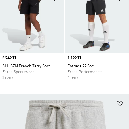
Price
2.749 TL
Price
1.199 TL
ALL SZN French Terry Şort
Entrada 22 Şort
Erkek Sportswear
Erkek Performance
3 renk
4 renk
Fa