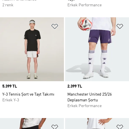
2 renk
Erkek Performance
Favori Listesine Ekle
Fa
Price
5.399 TL
Price
2.399 TL
Y-3 Tennis Şort ve Tayt Takımı
Manchester United 25/26
Erkek Y-3
Deplasman Şortu
Erkek Performance
Favori Listesine Ekle
Fa