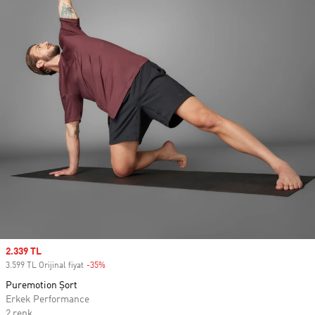
Sale price
2.339 TL
3.599 TL Orijinal fiyat
-35%
Discount
Puremotion Şort
Erkek Performance
2 renk