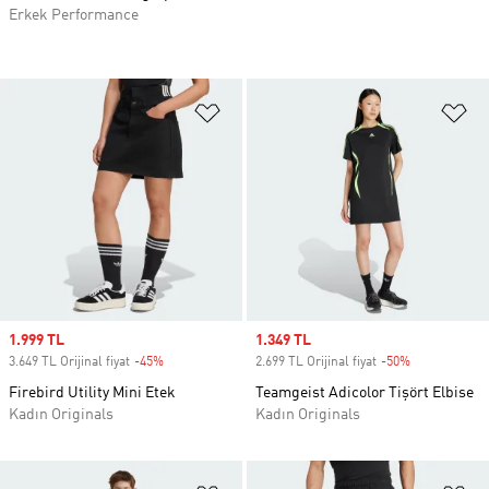
Erkek Performance
Favori Listesine Ekle
Fa
Sale price
1.999 TL
Sale price
1.349 TL
3.649 TL Orijinal fiyat
-45%
Discount
2.699 TL Orijinal fiyat
-50%
Discount
Firebird Utility Mini Etek
Teamgeist Adicolor Tişört Elbise
Kadın Originals
Kadın Originals