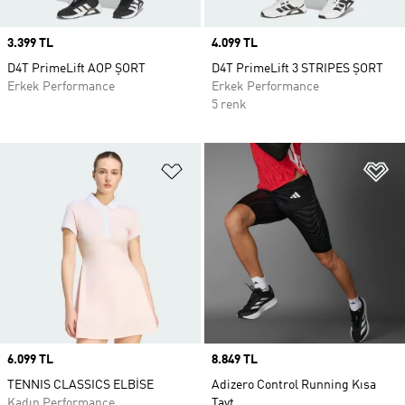
Price
3.399 TL
Price
4.099 TL
D4T PrimeLift AOP ŞORT
D4T PrimeLift 3 STRIPES ŞORT
Erkek Performance
Erkek Performance
5 renk
Favori Listesine Ekle
Fa
Price
6.099 TL
Price
8.849 TL
TENNIS CLASSICS ELBİSE
Adizero Control Running Kısa
Kadın Performance
Tayt