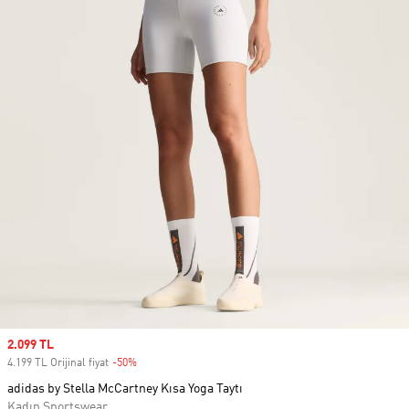
Sale price
2.099 TL
4.199 TL Orijinal fiyat
-50%
Discount
adidas by Stella McCartney Kısa Yoga Taytı
Kadın Sportswear