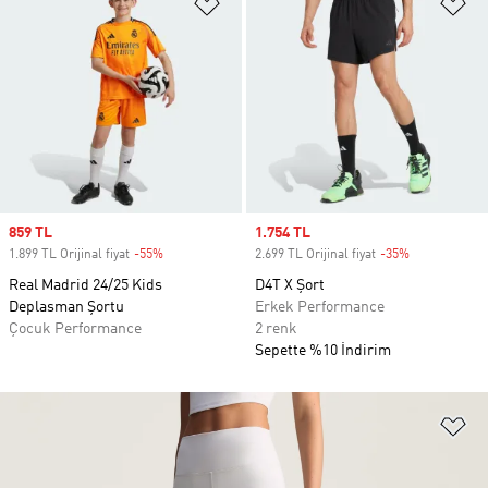
Favori Listesine Ekle
Fa
Sale price
859 TL
Sale price
1.754 TL
1.899 TL Orijinal fiyat
-55%
Discount
2.699 TL Orijinal fiyat
-35%
Discount
Real Madrid 24/25 Kids
D4T X Şort
Deplasman Şortu
Erkek Performance
Çocuk Performance
2 renk
Sepette %10 İndirim
Fa