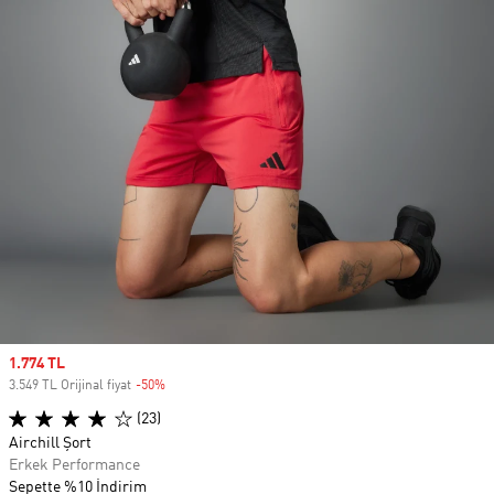
Sale price
1.774 TL
3.549 TL Orijinal fiyat
-50%
Discount
(23)
Airchill Şort
Erkek Performance
Sepette %10 İndirim