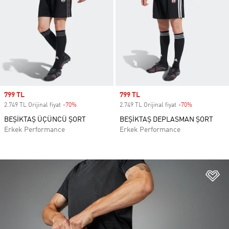
Sale price
799 TL
Sale price
799 TL
2.749 TL Orijinal fiyat
-70%
Discount
2.749 TL Orijinal fiyat
-70%
Discount
BEŞİKTAŞ ÜÇÜNCÜ ŞORT
BEŞİKTAŞ DEPLASMAN ŞORT
Erkek Performance
Erkek Performance
Fa