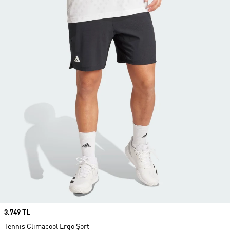
Price
3.749 TL
Tennis Climacool Ergo Şort