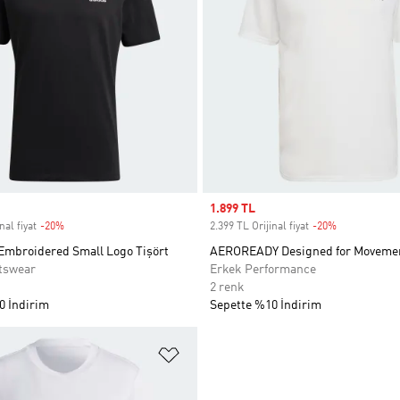
Sale price
1.899 TL
nal fiyat
-20%
Discount
2.399 TL Orijinal fiyat
-20%
Discount
 Embroidered Small Logo Tişört
AEROREADY Designed for Movemen
tswear
Erkek Performance
2 renk
0 İndirim
Sepette %10 İndirim
ne Ekle
Favori Listesine Ekle