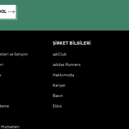
DOL
ŞİRKET BİLGİLERİ
leri ve İletişim
adiClub
ri
adidas Runners
u
Hakkımızda
Kariyer
Basın
Ödeme
Etbis
 Hizmetleri