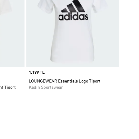
Price
1.199 TL
LOUNGEWEAR Essentials Logo Tişört
t Tişört
Kadın Sportswear