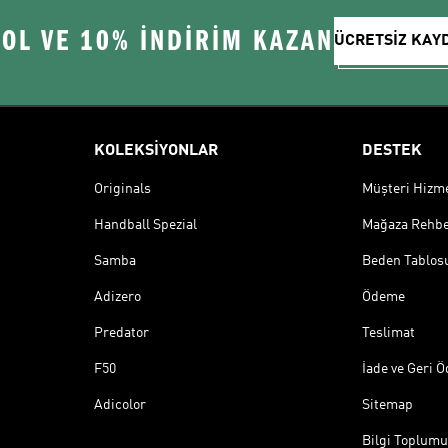
 OL VE 10% İNDİRİM KAZAN
ÜCRETSİZ KAY
KOLEKSİYONLAR
DESTEK
Originals
Müşteri Hizmet
Handball Spezial
Mağaza Rehbe
Samba
Beden Tablos
Adizero
Ödeme
Predator
Teslimat
F50
İade ve Geri 
Adicolor
Sitemap
Bilgi Toplumu