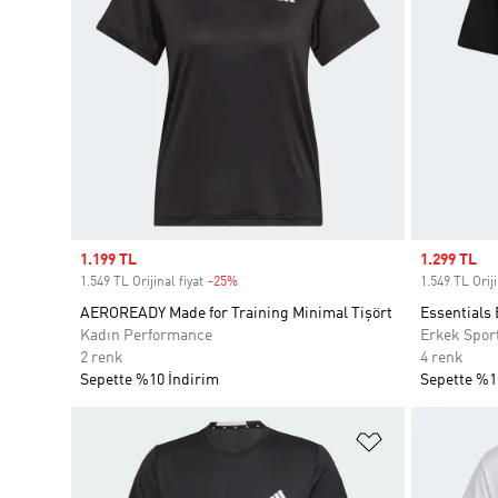
Sale price
1.199 TL
Sale price
1.299 TL
1.549 TL Orijinal fiyat
-25%
Discount
1.549 TL Oriji
AEROREADY Made for Training Minimal Tişört
Essentials
Kadın Performance
Erkek Spor
2 renk
4 renk
Sepette %10 İndirim
Sepette %1
Favori Listesi