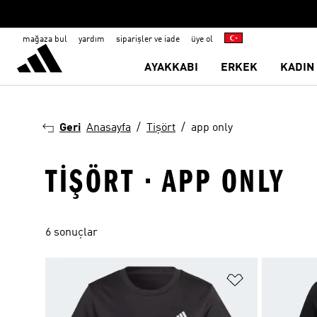
mağaza bul
yardım
siparişler ve iade
üye ol
AYAKKABI
ERKEK
KADIN
Geri
Anasayfa
Tişört
app only
TIŞÖRT · APP ONLY
6 sonuçlar
Favori Listesi