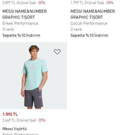
2.099 TL Orijinal fiyat
-35%
Discount
1.799 TL Orijinal fiyat
-35%
Discount
MESSI NAME&NUMBER
MESSI NAME&NUMBER
GRAPHIC TİŞÖRT
GRAPHIC TİŞÖRT
Erkek Performance
Çocuk Performance
3 renk
3 renk
Sepette %10 İndirim
Sepette %10 İndirim
Favori Listesine Ekle
Sale price
1.592 TL
2.449 TL Orijinal fiyat
-35%
Discount
Messi tişörtü