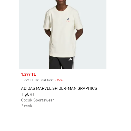
Sale price
1.299 TL
1.999 TL Orijinal fiyat
-35%
Discount
ADIDAS MARVEL SPIDER-MAN GRAPHICS
TİŞÖRT
Çocuk Sportswear
2 renk