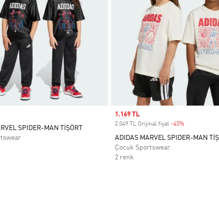
Sale price
1.169 TL
2.049 TL Orijinal fiyat
-45%
Discount
RVEL SPIDER-MAN TİŞÖRT
rtswear
ADIDAS MARVEL SPIDER-MAN Tİ
Çocuk Sportswear
2 renk
ne Ekle