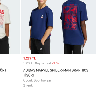
Sale price
1.299 TL
1.999 TL Orijinal fiyat
-35%
Discount
ŞÖRT
ADIDAS MARVEL SPIDER-MAN GRAPHICS
TİŞÖRT
Çocuk Sportswear
2 renk