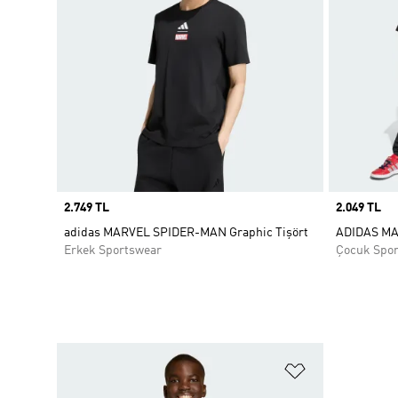
Price
2.749 TL
Price
2.049 TL
adidas MARVEL SPIDER-MAN Graphic Tişört
ADIDAS MA
Erkek Sportswear
Çocuk Spo
Favori Listesi