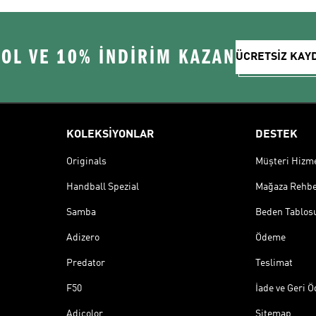
 OL VE 10% İNDİRİM KAZAN
ÜCRETSİZ KAY
KOLEKSİYONLAR
DESTEK
Originals
Müşteri Hizmet
Handball Spezial
Mağaza Rehbe
Samba
Beden Tablos
Adizero
Ödeme
Predator
Teslimat
F50
İade ve Geri 
Adicolor
Sitemap