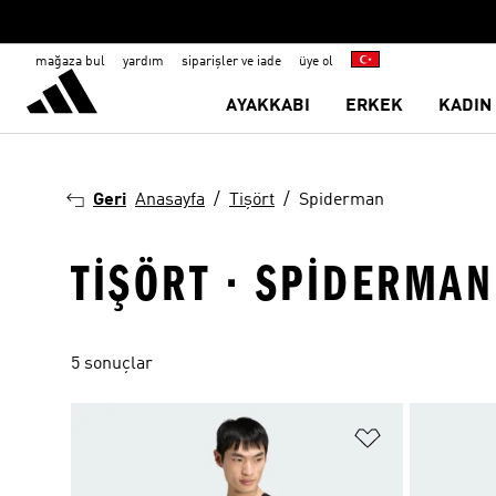
mağaza bul
yardım
siparişler ve iade
üye ol
AYAKKABI
ERKEK
KADIN
Geri
Anasayfa
Tişört
Spiderman
TIŞÖRT · SPIDERMAN
5 sonuçlar
Favori Listesi