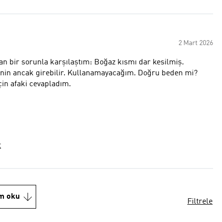
2 Mart 2026
n bir sorunla karşılaştım: Boğaz kısmı dar kesilmiş.
irinin ancak girebilir. Kullanamayacağım. Doğru beden mi?
çin afaki cevapladım.
t
m oku
Filtrele