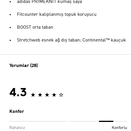
adidas PRIMEKNIT kumaş saya
Fitcounter kalıplanmış topuk koruyucu
BOOST orta taban
Stretchweb esnek ağ dış taban; Continental™ kauçuk
Yorumlar (28)
4.3
Konfor
Rahatsız
Konforlu