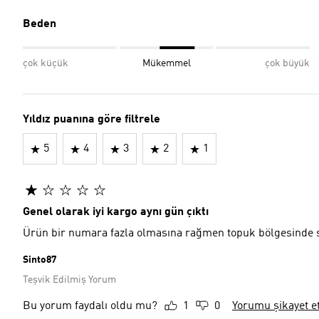
Beden
çok küçük
Mükemmel
çok büyük
Yıldız puanına göre filtrele
5
4
3
2
1
Genel olarak iyi kargo aynı gün çıktı
Ürün bir numara fazla olmasına rağmen topuk bölgesinde sı
Sinto87
Teşvik Edilmiş Yorum
Bu yorum faydalı oldu mu?
1
0
Yorumu şikayet e