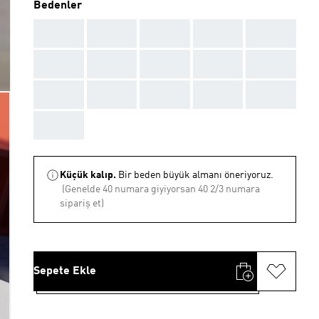
Bedenler
AAA
AAA
AAA
AAA
AAA
AAA
AAA
AAA
AAA
AAA
AAA
AAA
AAA
AAA
AAA
AAA
Küçük kalıp.
Bir beden büyük almanı öneriyoruz.
(Genelde 40 numara giyiyorsan 40 2/3 numara
sipariş et)
Sepete Ekle