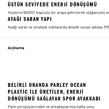
ÜSTÜN SEVIYEDE ENERJI DÖNÜŞÜMÜ
Yüzlerce BOOST kapsülü bir araya getirilerek olağanüstü e
AYAĞI SARAN YAPI
Ayağı saran ve stratejik noktalarda destek sunan adidas P
Açıklama
BELIRLI ORANDA PARLEY OCEAN
PLASTIC ILE ÜRETILEN, ENERJI
DÖNÜŞÜMÜ SAĞLAYAN SPOR AYAKKABI
Park yürüyüşlerinden ve arkadaşlarınla hafta sonu