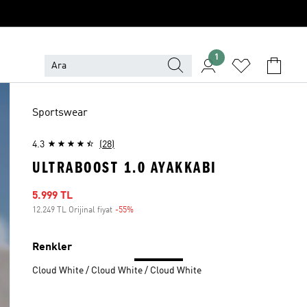
1
Sportswear
4.3
(28)
ULTRABOOST 1.0 AYAKKABI
İndirimli fiyat
5.999 TL
12.249 TL Orijinal fiyat
-55%
İndirim
Renkler
Cloud White / Cloud White / Cloud White