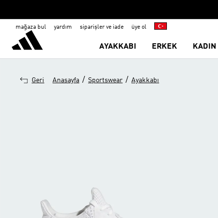
mağaza bul
yardım
siparişler ve iade
üye ol
AYAKKABI
ERKEK
KADIN
/
/
Geri
Anasayfa
Sportswear
Ayakkabı