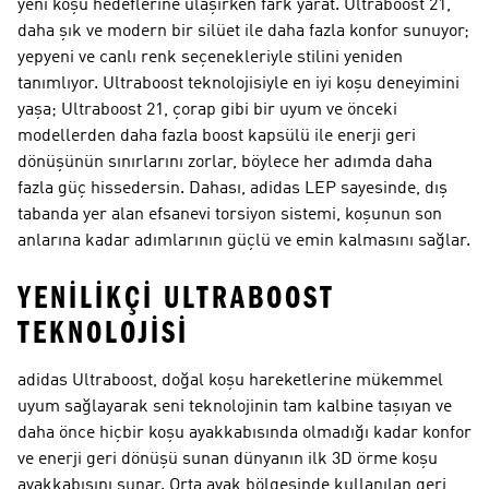
yeni koşu hedeflerine ulaşırken fark yarat. Ultraboost 21,
daha şık ve modern bir silüet ile daha fazla konfor sunuyor;
yepyeni ve canlı renk seçenekleriyle stilini yeniden
tanımlıyor. Ultraboost teknolojisiyle en iyi koşu deneyimini
yaşa; Ultraboost 21, çorap gibi bir uyum ve önceki
modellerden daha fazla boost kapsülü ile enerji geri
dönüşünün sınırlarını zorlar, böylece her adımda daha
fazla güç hissedersin. Dahası, adidas LEP sayesinde, dış
tabanda yer alan efsanevi torsiyon sistemi, koşunun son
anlarına kadar adımlarının güçlü ve emin kalmasını sağlar.
YENILIKÇI ULTRABOOST
TEKNOLOJISI
adidas Ultraboost, doğal koşu hareketlerine mükemmel
uyum sağlayarak seni teknolojinin tam kalbine taşıyan ve
daha önce hiçbir koşu ayakkabısında olmadığı kadar konfor
ve enerji geri dönüşü sunan dünyanın ilk 3D örme koşu
ayakkabısını sunar. Orta ayak bölgesinde kullanılan geri