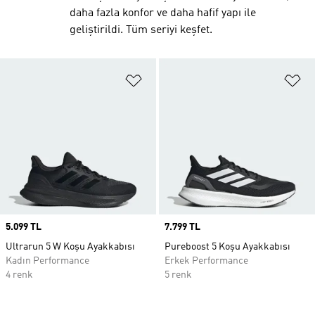
daha fazla konfor ve daha hafif yapı ile
geliştirildi. Tüm seriyi keşfet.
Favori Listesine Ekle
Fa
Price
5.099 TL
Price
7.799 TL
Ultrarun 5 W Koşu Ayakkabısı
Pureboost 5 Koşu Ayakkabısı
Kadın Performance
Erkek Performance
4 renk
5 renk