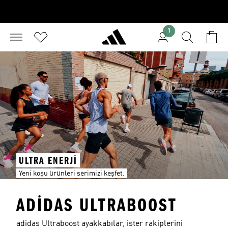
1
ULTRA ENERJİ
Yeni koşu ürünleri serimizi keşfet.
ADIDAS ULTRABOOST
adidas Ultraboost ayakkabılar, ister rakiplerini