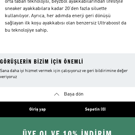
orta taban teknolojisi, beyzbol ayakkabılarından lifestyle
sneaker ayakkabılara kadar 20’den fazla siluette
kullanılıyor. Ayrıca, her adımda enerji geri dönüşü
sağlayan ilk koşu ayakkabısı olan benzersiz Ultraboost da
bu teknolojiye sahip.
GÖRÜŞLERIN BIZIM IÇIN ÖNEMLI
Sana daha iyi hizmet vermek için çalışıyoruz ve geri bildirimine değer
veriyoruz
Başa dön
Giriş yap
Sepetin (0)
ÜYE OL VE 10% İNDİRİM