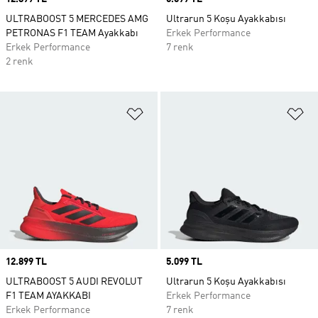
ULTRABOOST 5 MERCEDES AMG
Ultrarun 5 Koşu Ayakkabısı
PETRONAS F1 TEAM Ayakkabı
Erkek Performance
Erkek Performance
7 renk
2 renk
Favori Listesine Ekle
Fa
Price
12.899 TL
Price
5.099 TL
ULTRABOOST 5 AUDI REVOLUT
Ultrarun 5 Koşu Ayakkabısı
F1 TEAM AYAKKABI
Erkek Performance
Erkek Performance
7 renk