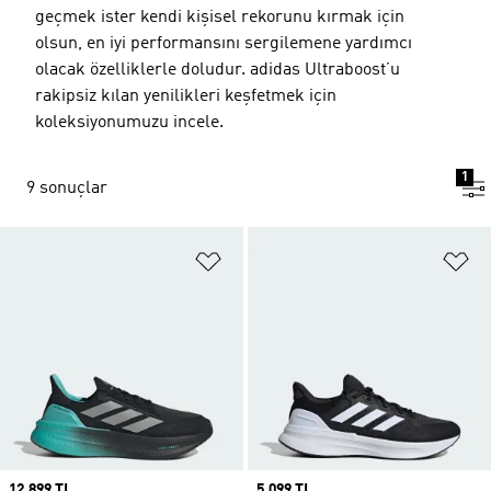
geçmek ister kendi kişisel rekorunu kırmak için
olsun, en iyi performansını sergilemene yardımcı
olacak özelliklerle doludur. adidas Ultraboost’u
rakipsiz kılan yenilikleri keşfetmek için
koleksiyonumuzu incele.
1
9 sonuçlar
Favori Listesine Ekle
Fa
Price
12.899 TL
Price
5.099 TL