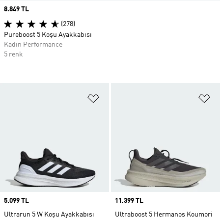
Price
8.849 TL
(278)
Pureboost 5 Koşu Ayakkabısı
Kadın Performance
5 renk
Favori Listesine Ekle
Fa
Price
5.099 TL
Price
11.399 TL
Ultrarun 5 W Koşu Ayakkabısı
Ultraboost 5 Hermanos Koumori