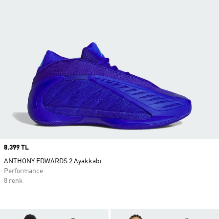
Price
8.399 TL
ANTHONY EDWARDS 2 Ayakkabı
Performance
8 renk