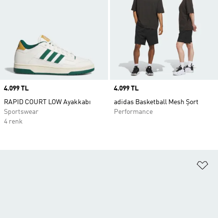
Price
4.099 TL
Price
4.099 TL
RAPID COURT LOW Ayakkabı
adidas Basketball Mesh Şort
Sportswear
Performance
4 renk
Fa