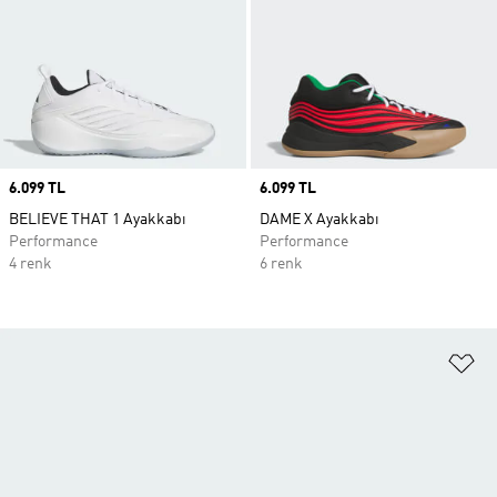
Price
6.099 TL
Price
6.099 TL
BELIEVE THAT 1 Ayakkabı
DAME X Ayakkabı
Performance
Performance
4 renk
6 renk
Fa