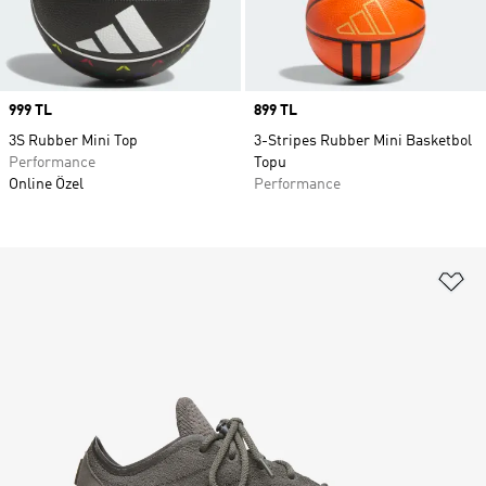
Price
999 TL
Price
899 TL
3S Rubber Mini Top
3-Stripes Rubber Mini Basketbol
Performance
Topu
Online Özel
Performance
Fa