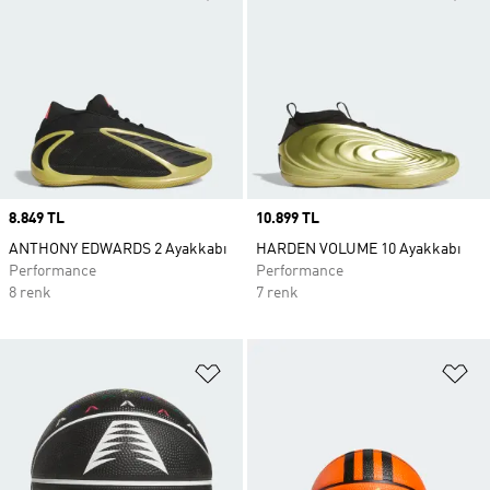
Price
8.849 TL
Price
10.899 TL
ANTHONY EDWARDS 2 Ayakkabı
HARDEN VOLUME 10 Ayakkabı
Performance
Performance
8 renk
7 renk
Favori Listesine Ekle
Fa