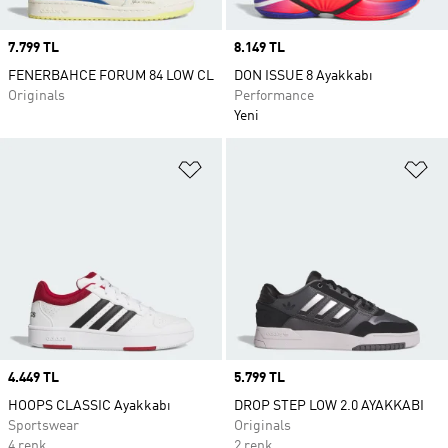
Price
7.799 TL
Price
8.149 TL
FENERBAHCE FORUM 84 LOW CL
DON ISSUE 8 Ayakkabı
Originals
Performance
Yeni
Favori Listesine Ekle
Fa
Price
4.449 TL
Price
5.799 TL
HOOPS CLASSIC Ayakkabı
DROP STEP LOW 2.0 AYAKKABI
Sportswear
Originals
4 renk
2 renk