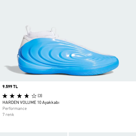
Price
9.599 TL
(3)
HARDEN VOLUME 10 Ayakkabı
Performance
7 renk