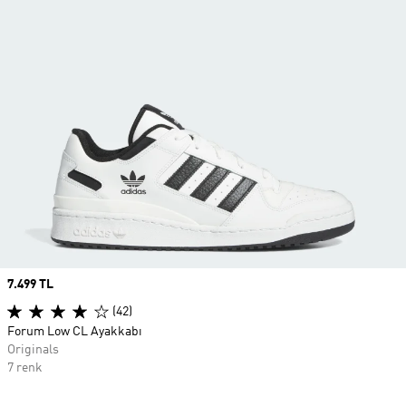
Price
7.499 TL
(42)
Forum Low CL Ayakkabı
Originals
7 renk