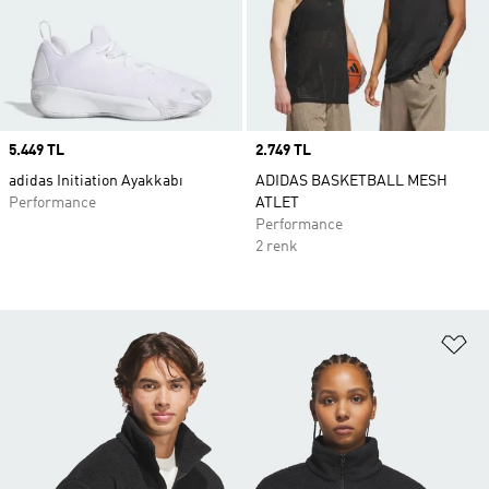
Price
5.449 TL
Price
2.749 TL
adidas Initiation Ayakkabı
ADIDAS BASKETBALL MESH
Performance
ATLET
Performance
2 renk
Fa