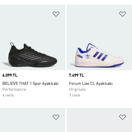
Favori Listesine Ekle
Fa
Price
6.099 TL
Price
7.499 TL
BELIEVE THAT 1 Spor Ayakkabı
Forum Low CL Ayakkabı
Performance
Originals
4 renk
7 renk
Favori Listesine Ekle
Fa