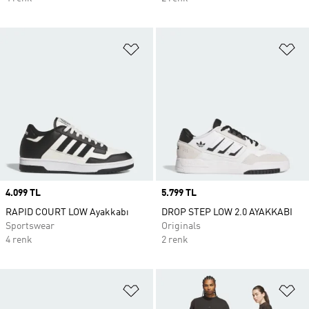
Favori Listesine Ekle
Fa
Price
4.099 TL
Price
5.799 TL
RAPID COURT LOW Ayakkabı
DROP STEP LOW 2.0 AYAKKABI
Sportswear
Originals
4 renk
2 renk
Favori Listesine Ekle
Fa