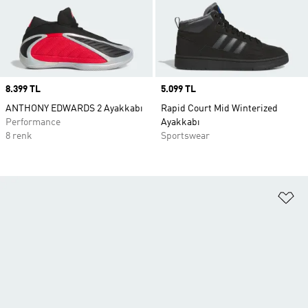
Price
8.399 TL
Price
5.099 TL
ANTHONY EDWARDS 2 Ayakkabı
Rapid Court Mid Winterized
Performance
Ayakkabı
8 renk
Sportswear
Fa