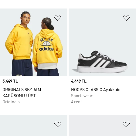
Favori Listesine Ekle
Fa
Price
5.449 TL
Price
4.449 TL
ORIGINALS SKY JAM
HOOPS CLASSIC Ayakkabı
KAPÜŞONLU ÜST
Sportswear
Originals
4 renk
Favori Listesine Ekle
Fa