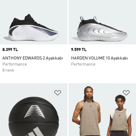
Price
8.399 TL
Price
9.599 TL
ANTHONY EDWARDS 2 Ayakkabı
HARDEN VOLUME 10 Ayakkabı
Performance
Performance
8 renk
Favori Listesine Ekle
Fa