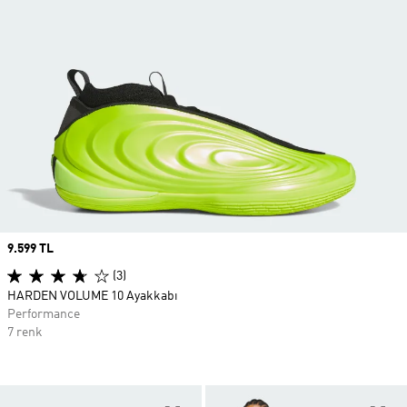
Price
9.599 TL
(3)
HARDEN VOLUME 10 Ayakkabı
Performance
7 renk