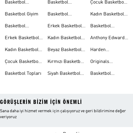
Basketbol
Basketbol
Çocuk Basketbol
Ayakkabıları
Formaları
Formaları
Basketbol Giyim
Basketbol
Kadın Basketbol
Tişörtleri
Tişörtleri
Basketbol
Erkek Basketbol
Basketbol
Aksesuarları
Şortları
Eşofman
Erkek Basketbol
Kadın Basketbol
Anthony Edwards
Takımları
Ayakkabıları
Şortları
Koleksiyonları
Kadın Basketbol
Beyaz Basketbol
Harden
Ayakkabıları
Ayakkabıları
Koleksiyonları
Çocuk Basketbol
Kırmızı Basketbol
Originals
Ayakkabıları
Ayakkabıları
Basketbol
Basketbol Topları
Siyah Basketbol
Basketbol
Ayakkabıları
Ayakkabıları
Ayakkabıları
Outlet
GÖRÜŞLERIN BIZIM IÇIN ÖNEMLI
Sana daha iyi hizmet vermek için çalışıyoruz ve geri bildirimine değer
veriyoruz