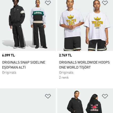
Favori Listesine Ekle
Fa
Price
6.099 TL
Price
2.749 TL
ORIGINALS SNAP SIDELINE
ORIGINALS WORLDWIDE HOOPS
EŞOFMAN ALTI
ONE WORLD TİŞÖRT
Originals
Originals
2 renk
Favori Listesine Ekle
Fa