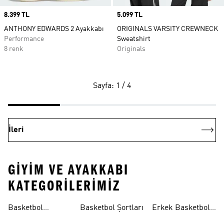
Price
8.399 TL
Price
5.099 TL
ANTHONY EDWARDS 2 Ayakkabı
ORIGINALS VARSITY CREWNECK
Performance
Sweatshirt
8 renk
Originals
Sayfa: 1 / 4
İleri
GIYIM VE AYAKKABI
KATEGORILERIMIZ
Basketbol
Basketbol Şortları
Erkek Basketbol
Koleksiyonları
Formaları