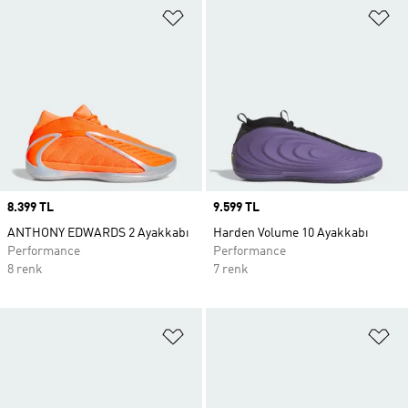
Favori Listesine Ekle
Fa
Price
8.399 TL
Price
9.599 TL
ANTHONY EDWARDS 2 Ayakkabı
Harden Volume 10 Ayakkabı
Performance
Performance
8 renk
7 renk
Favori Listesine Ekle
Fa