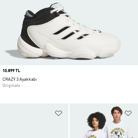
Price
10.899 TL
CRAZY 3 Ayakkabı
Originals
Favori Listesine Ekle
Fa