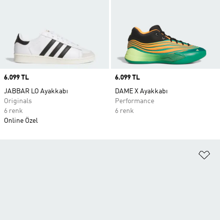
Price
6.099 TL
Price
6.099 TL
JABBAR LO Ayakkabı
DAME X Ayakkabı
Originals
Performance
6 renk
6 renk
Online Özel
Fa