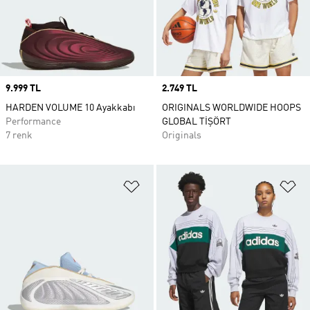
Price
9.999 TL
Price
2.749 TL
HARDEN VOLUME 10 Ayakkabı
ORIGINALS WORLDWIDE HOOPS
Performance
GLOBAL TİŞÖRT
7 renk
Originals
Favori Listesine Ekle
Fa