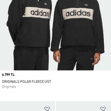
Price
6.799 TL
ORIGINALS POLAR FLEECE ÜST
Originals
Favori Listesine Ekle
Fa