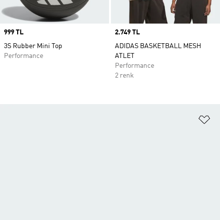
Price
999 TL
Price
2.749 TL
3S Rubber Mini Top
ADIDAS BASKETBALL MESH
Performance
ATLET
Performance
2 renk
Fa