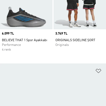
Price
6.099 TL
Price
3.749 TL
BELIEVE THAT 1 Spor Ayakkabı
ORIGINALS SIDELINE ŞORT
Performance
Originals
4 renk
Fa