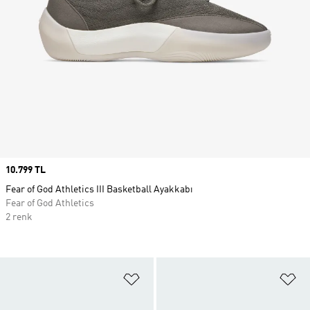
Price
10.799 TL
Fear of God Athletics III Basketball Ayakkabı
Fear of God Athletics
2 renk
Favori Listesine Ekle
Fa