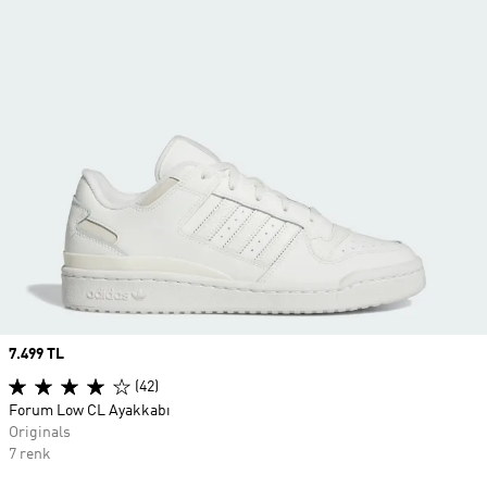
Price
7.499 TL
(42)
Forum Low CL Ayakkabı
Originals
7 renk