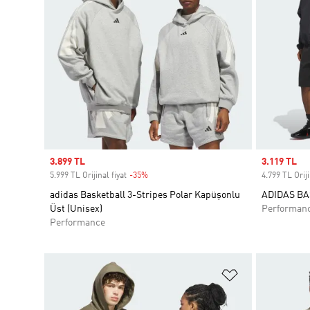
Sale price
3.899 TL
Sale price
3.119 TL
5.999 TL Orijinal fiyat
-35%
Discount
4.799 TL Oriji
adidas Basketball 3-Stripes Polar Kapüşonlu
ADIDAS B
Üst (Unisex)
Performan
Performance
Favori Listesi