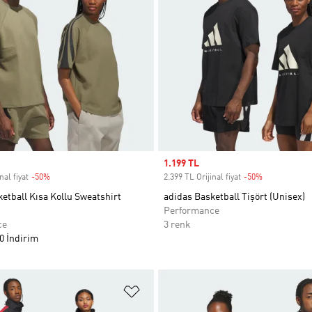
Sale price
1.199 TL
nal fiyat
-50%
Discount
2.399 TL Orijinal fiyat
-50%
Discount
etball Kısa Kollu Sweatshirt
adidas Basketball Tişört (Unisex)
Performance
ce
3 renk
0 İndirim
ne Ekle
Favori Listesine Ekle