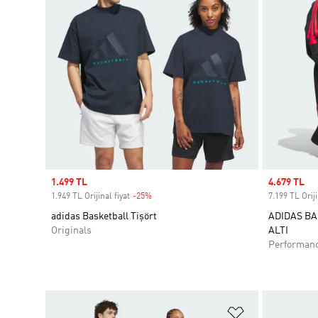
Sale price
1.499 TL
Sale price
4.679 TL
1.949 TL Orijinal fiyat
-25%
Discount
7.199 TL Oriji
adidas Basketball Tişört
ADIDAS B
Originals
ALTI
Performan
Favori Listesi