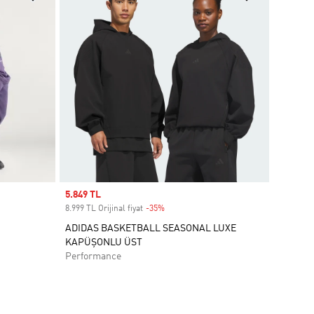
Sale price
5.849 TL
8.999 TL Orijinal fiyat
-35%
Discount
ADIDAS BASKETBALL SEASONAL LUXE
KAPÜŞONLU ÜST
Performance