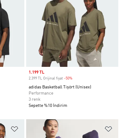
Sale price
1.199 TL
2.399 TL Orijinal fiyat
-50%
Discount
adidas Basketball Tişört (Unisex)
Performance
3 renk
Sepette %10 İndirim
Favori Listesine Ekle
Favori List