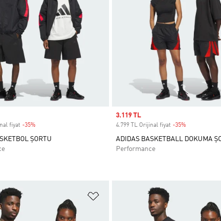
Sale price
3.119 TL
nal fiyat
-35%
Discount
4.799 TL Orijinal fiyat
-35%
Discount
ASKETBOL ŞORTU
ADIDAS BASKETBALL DOKUMA Ş
ce
Performance
ne Ekle
Favori Listesine Ekle