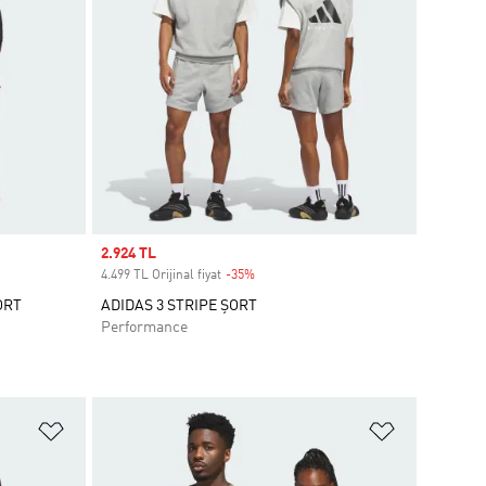
Sale price
2.924 TL
4.499 TL Orijinal fiyat
-35%
Discount
ORT
ADIDAS 3 STRIPE ŞORT
Performance
Favori Listesine Ekle
Favori List