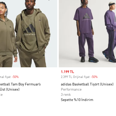
Sale price
1.199 TL
nal fiyat
-50%
Discount
2.399 TL Orijinal fiyat
-50%
Discount
ketball Tam Boy Fermuarlı
adidas Basketball Tişört (Unisex)
Üst (Unisex)
Performance
ce
3 renk
Sepette %10 İndirim