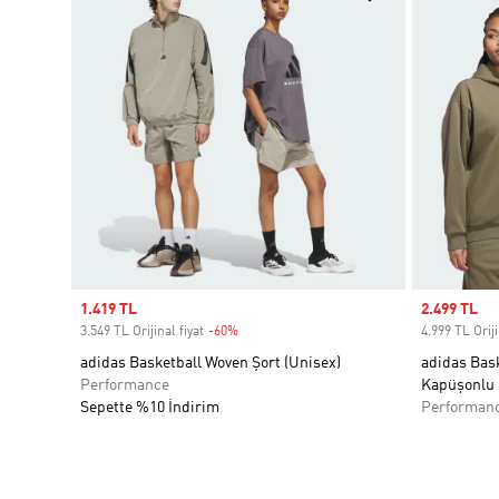
Sale price
1.419 TL
Sale price
2.499 TL
3.549 TL Orijinal fiyat
-60%
Discount
4.999 TL Oriji
adidas Basketball Woven Şort (Unisex)
adidas Bas
Performance
Kapüşonlu 
Sepette %10 İndirim
Performan