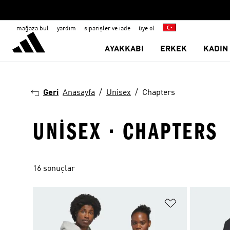
mağaza bul
yardım
siparişler ve iade
üye ol
AYAKKABI
ERKEK
KADIN
Geri
Anasayfa
Unisex
Chapters
UNISEX · CHAPTERS
16 sonuçlar
Favori Listesi