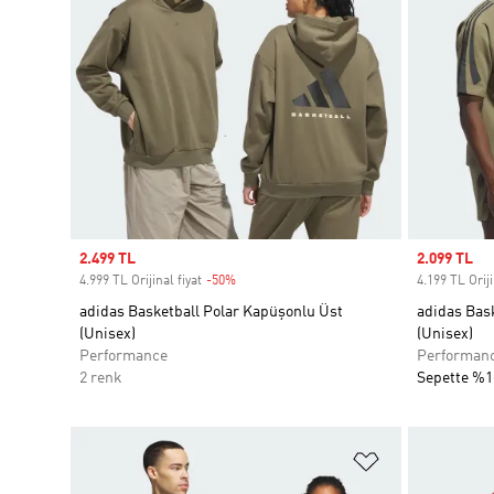
Sale price
2.499 TL
Sale price
2.099 TL
4.999 TL Orijinal fiyat
-50%
Discount
4.199 TL Oriji
adidas Basketball Polar Kapüşonlu Üst
adidas Bask
(Unisex)
(Unisex)
Performance
Performan
2 renk
Sepette %1
Favori Listesi