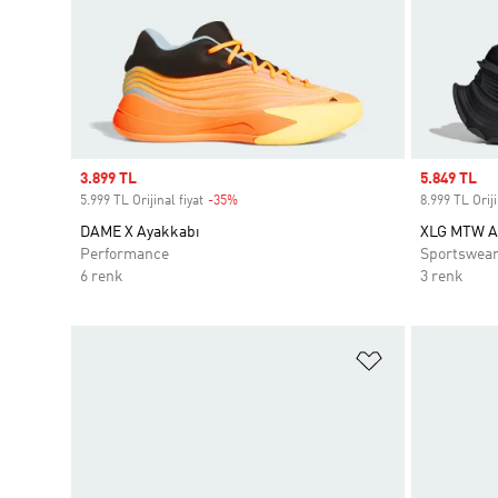
Sale price
3.899 TL
Sale price
5.849 TL
5.999 TL Orijinal fiyat
-35%
Discount
8.999 TL Oriji
DAME X Ayakkabı
XLG MTW A
Performance
Sportswea
6 renk
3 renk
Favori Listesi