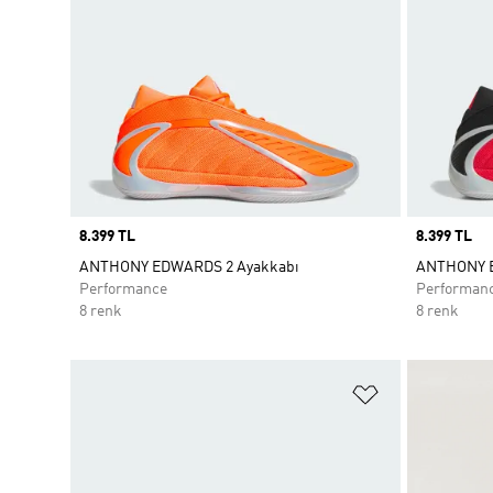
Price
8.399 TL
Price
8.399 TL
ANTHONY EDWARDS 2 Ayakkabı
ANTHONY E
Performance
Performan
8 renk
8 renk
Favori Listesi