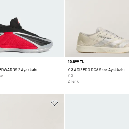
Price
10.899 TL
DWARDS 2 Ayakkabı
Y-3 ADIZERO RC6 Spor Ayakkabı
ce
Y-3
2 renk
ne Ekle
Favori Listesine Ekle