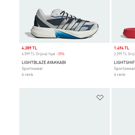
Sale price
4.289 TL
Sale price
1.494 TL
6.599 TL Orijinal fiyat
-35%
Discount
2.299 TL Oriji
LIGHTBLAZE AYAKKABI
LIGHTSHIF
Sportswear
Sportswea
4 renk
4 renk
Favori Listesi