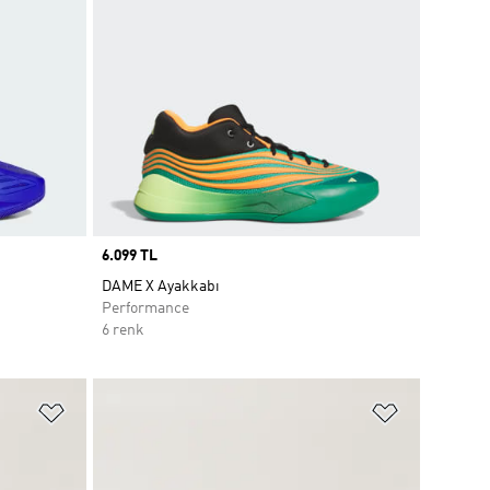
Price
6.099 TL
DAME X Ayakkabı
Performance
6 renk
Favori Listesine Ekle
Favori List