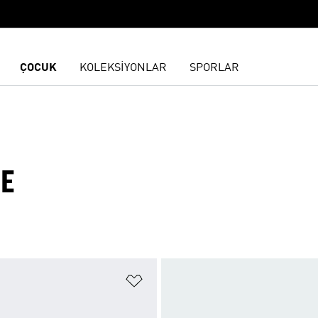
ÇOCUK
KOLEKSİYONLAR
SPORLAR
KE
ne Ekle
Favori Listesine Ekle