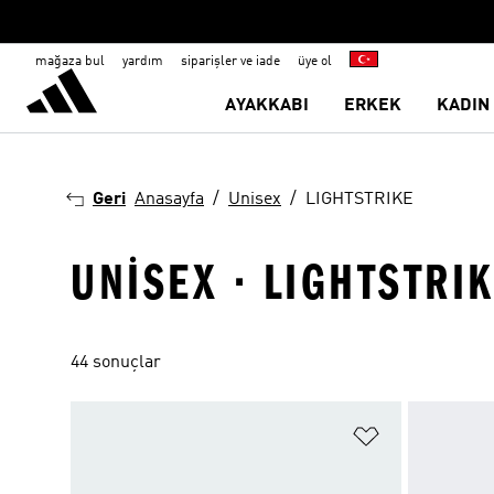
mağaza bul
yardım
siparişler ve iade
üye ol
AYAKKABI
ERKEK
KADIN
Geri
Anasayfa
Unisex
LIGHTSTRIKE
UNISEX · LIGHTSTRI
44 sonuçlar
Favori Listesi