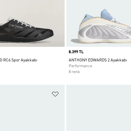
Price
8.399 TL
O RC6 Spor Ayakkabı
ANTHONY EDWARDS 2 Ayakkabı
Performance
8 renk
ne Ekle
Favori Listesine Ekle