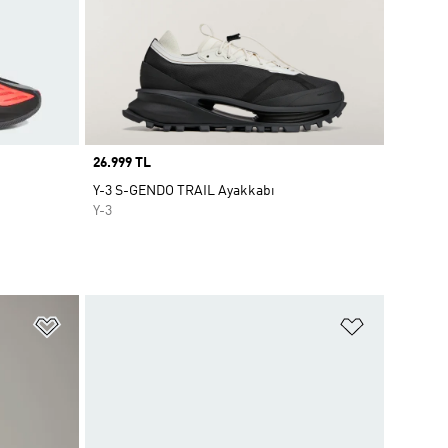
Price
26.999 TL
Y-3 S-GENDO TRAIL Ayakkabı
Y-3
Favori Listesine Ekle
Favori List