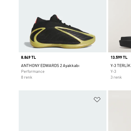
Price
8.849 TL
Price
13.599 TL
ANTHONY EDWARDS 2 Ayakkabı
Y-3 TERLİK
Performance
Y-3
8 renk
3 renk
Favori Listesi