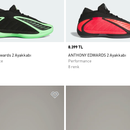
Price
8.399 TL
wards 2 Ayakkabı
ANTHONY EDWARDS 2 Ayakkabı
ce
Performance
8 renk
ne Ekle
Favori Listesine Ekle