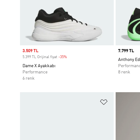
Sale price
3.509 TL
Price
7.799 TL
5.399 TL Orijinal fiyat
-35%
Discount
Anthony Ed
Dame X Ayakkabı
Performan
Performance
8 renk
6 renk
Favori Listesi