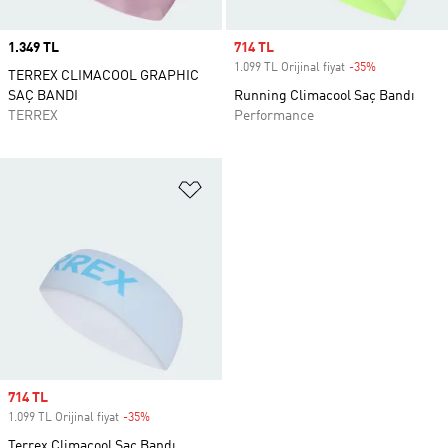
Price
1.349 TL
Sale price
714 TL
1.099 TL Orijinal fiyat
-35%
Discount
TERREX CLIMACOOL GRAPHIC
SAÇ BANDI
Running Climacool Saç Bandı
TERREX
Performance
Favori Listesine Ekle
Sale price
714 TL
1.099 TL Orijinal fiyat
-35%
Discount
Terrex Climacool Saç Bandı