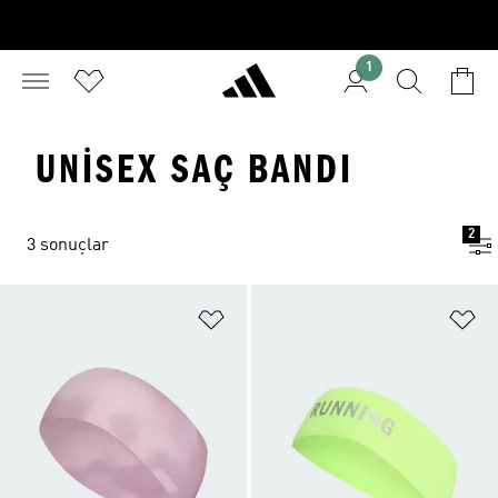
1
UNISEX SAÇ BANDI
2
3 sonuçlar
Favori Listesine Ekle
Fa