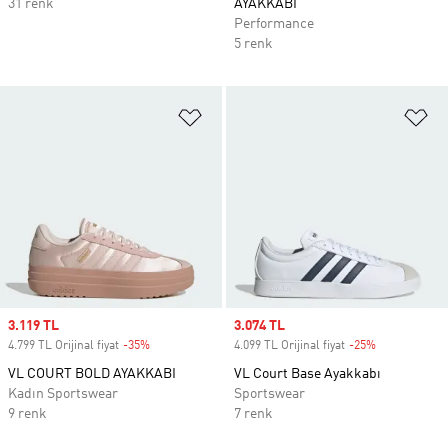
31 renk
AYAKKABI
Performance
5 renk
Favori Listesine Ekle
Fa
Sale price
3.119 TL
Sale price
3.074 TL
4.799 TL Orijinal fiyat
-35%
Discount
4.099 TL Orijinal fiyat
-25%
Discount
VL COURT BOLD AYAKKABI
VL Court Base Ayakkabı
Kadın Sportswear
Sportswear
9 renk
7 renk