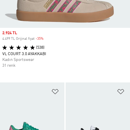
Sale price
2.924 TL
4.499 TL Orijinal fiyat
-35%
Discount
(538)
VL COURT 3.0 AYAKKABI
Kadın Sportswear
31 renk
Favori Listesine Ekle
Fa