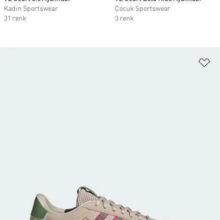
Kadın Sportswear
Çocuk Sportswear
31 renk
3 renk
Fa