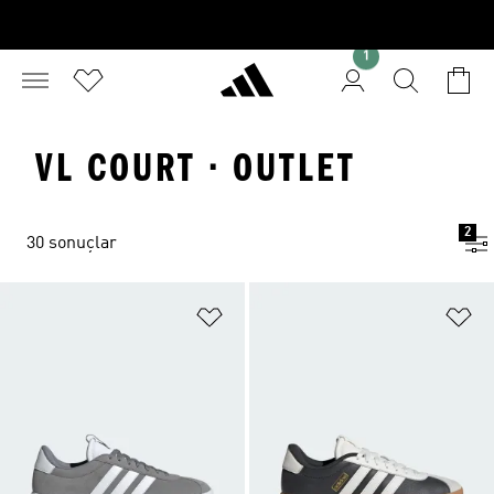
1
VL COURT · OUTLET
2
30 sonuçlar
Favori Listesine Ekle
Fa