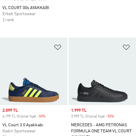
VL COURT 00s AYAKKABI
Erkek Sportswear
2 renk
Favori Listesine Ekle
Fa
Sale price
2.099 TL
Sale price
1.999 TL
4.199 TL Orijinal fiyat
-50%
Discount
3.999 TL Orijinal fiyat
-50%
Discount
VL Court 3.0 Ayakkabı
MERCEDES - AMG PETRONAS
Kadın Sportswear
FORMULA ONE TEAM VL COURT