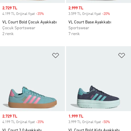
Sale price
2.729 TL
Sale price
2.999 TL
4.199 TL Orijinal fiyat
-35%
Discount
3.599 TL Orijinal fiyat
-20%
Discount
VL Court Bold Çocuk Ayakkabı
VL Court Base Ayakkabı
Çocuk Sportswear
Sportswear
2 renk
7 renk
Favori Listesine Ekle
Fa
Sale price
2.729 TL
Sale price
1.999 TL
4.199 TL Orijinal fiyat
-35%
Discount
3.999 TL Orijinal fiyat
-50%
Discount
VL Court 3.0 Ayakkabı
VL Court Bold Kids Ayakkabı