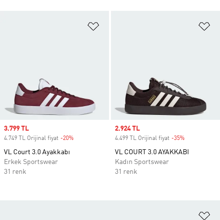
Favori Listesine Ekle
Fa
Sale price
3.799 TL
Sale price
2.924 TL
4.749 TL Orijinal fiyat
-20%
Discount
4.499 TL Orijinal fiyat
-35%
Discount
VL Court 3.0 Ayakkabı
VL COURT 3.0 AYAKKABI
Erkek Sportswear
Kadın Sportswear
31 renk
31 renk
Fa