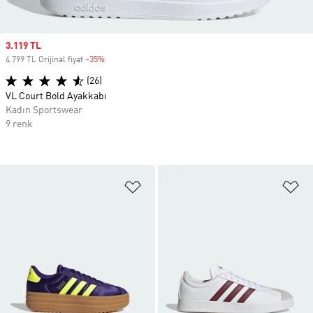
Sale price
3.119 TL
4.799 TL Orijinal fiyat
-35%
Discount
(26)
VL Court Bold Ayakkabı
Kadın Sportswear
9 renk
Favori Listesine Ekle
Fa