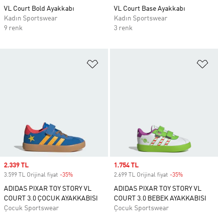
VL Court Bold Ayakkabı
VL Court Base Ayakkabı
Kadın Sportswear
Kadın Sportswear
9 renk
3 renk
Favori Listesine Ekle
Fa
Sale price
2.339 TL
Sale price
1.754 TL
3.599 TL Orijinal fiyat
-35%
Discount
2.699 TL Orijinal fiyat
-35%
Discount
ADIDAS PIXAR TOY STORY VL
ADIDAS PIXAR TOY STORY VL
COURT 3.0 ÇOCUK AYAKKABISI
COURT 3.0 BEBEK AYAKKABISI
Çocuk Sportswear
Çocuk Sportswear