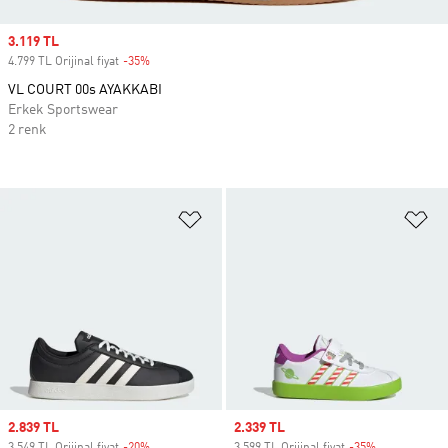
Sale price
3.119 TL
4.799 TL Orijinal fiyat
-35%
Discount
VL COURT 00s AYAKKABI
Erkek Sportswear
2 renk
Favori Listesine Ekle
Fa
Sale price
2.839 TL
Sale price
2.339 TL