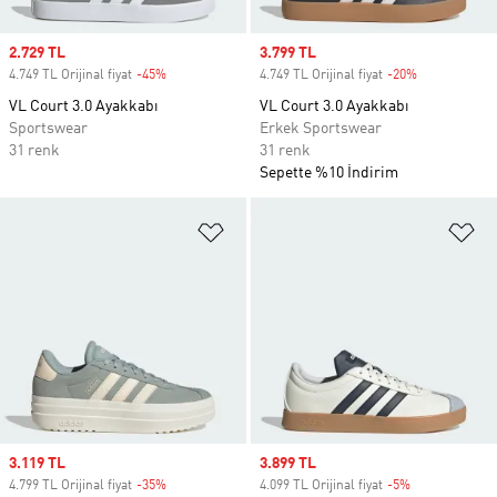
Sale price
2.729 TL
Sale price
3.799 TL
4.749 TL Orijinal fiyat
-45%
Discount
4.749 TL Orijinal fiyat
-20%
Discount
VL Court 3.0 Ayakkabı
VL Court 3.0 Ayakkabı
Sportswear
Erkek Sportswear
31 renk
31 renk
Sepette %10 İndirim
Favori Listesine Ekle
Fa
Sale price
3.119 TL
Sale price
3.899 TL
4.799 TL Orijinal fiyat
-35%
Discount
4.099 TL Orijinal fiyat
-5%
Discount