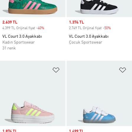
Sale price
2.639 TL
Sale price
1.374 TL
4.399 TL Orijinal fiyat
-40%
Discount
2.749 TL Orijinal fiyat
-50%
Discount
VL Court 3.0 Ayakkabı
VL Court 3.0 Ayakkabı
Kadın Sportswear
Çocuk Sportswear
31 renk
Favori Listesine Ekle
Fa
Sale price
1.874 TL
Sale price
1.499 TL