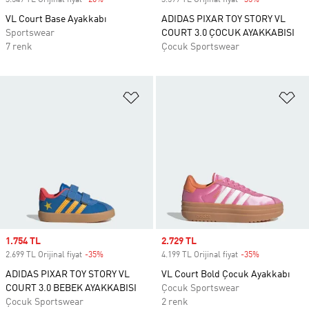
3.549 TL Orijinal fiyat
-20%
Discount
3.599 TL Orijinal fiyat
-35%
Discount
VL Court Base Ayakkabı
ADIDAS PIXAR TOY STORY VL
Sportswear
COURT 3.0 ÇOCUK AYAKKABISI
7 renk
Çocuk Sportswear
Favori Listesine Ekle
Fa
Sale price
1.754 TL
Sale price
2.729 TL
2.699 TL Orijinal fiyat
-35%
Discount
4.199 TL Orijinal fiyat
-35%
Discount
ADIDAS PIXAR TOY STORY VL
VL Court Bold Çocuk Ayakkabı
COURT 3.0 BEBEK AYAKKABISI
Çocuk Sportswear
Çocuk Sportswear
2 renk