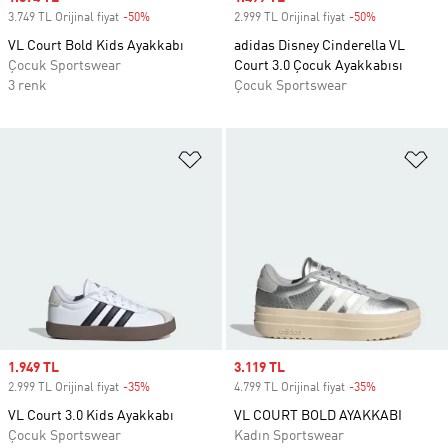
3.749 TL Orijinal fiyat
-50%
Discount
2.999 TL Orijinal fiyat
-50%
Discount
VL Court Bold Kids Ayakkabı
adidas Disney Cinderella VL
Çocuk Sportswear
Court 3.0 Çocuk Ayakkabısı
3 renk
Çocuk Sportswear
Favori Listesine Ekle
Fa
Sale price
1.949 TL
Sale price
3.119 TL
2.999 TL Orijinal fiyat
-35%
Discount
4.799 TL Orijinal fiyat
-35%
Discount
VL Court 3.0 Kids Ayakkabı
VL COURT BOLD AYAKKABI
Çocuk Sportswear
Kadın Sportswear