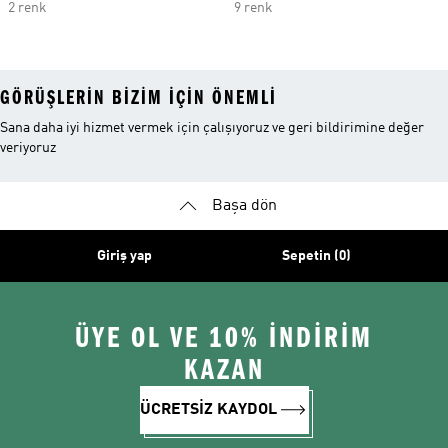
2 renk
9 renk
GÖRÜŞLERIN BIZIM IÇIN ÖNEMLI
Sana daha iyi hizmet vermek için çalışıyoruz ve geri bildirimine değer
veriyoruz
Başa dön
Giriş yap
Sepetin (0)
ÜYE OL VE 10% İNDİRİM
KAZAN
ÜCRETSİZ KAYDOL