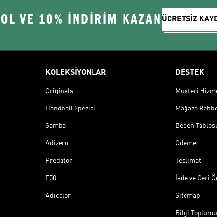
 OL VE 10% İNDİRİM KAZAN
ÜCRETSİZ KAY
KOLEKSİYONLAR
DESTEK
Originals
Müşteri Hizmet
Handball Spezial
Mağaza Rehbe
Samba
Beden Tablos
Adizero
Ödeme
Predator
Teslimat
F50
İade ve Geri 
Adicolor
Sitemap
Bilgi Toplumu