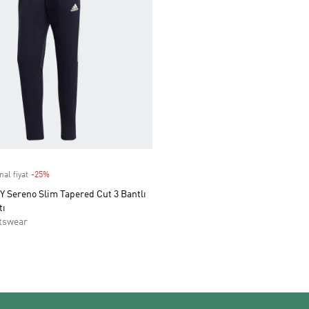
nal fiyat
-25%
Discount
Sereno Slim Tapered Cut 3 Bantlı
tı
tswear