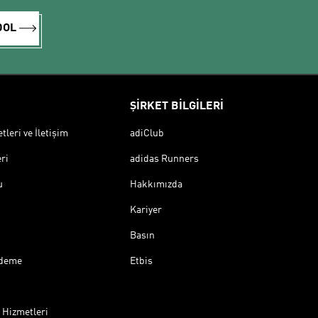
DOL
ŞİRKET BİLGİLERİ
leri ve İletişim
adiClub
ri
adidas Runners
u
Hakkımızda
Kariyer
Basın
Ödeme
Etbis
 Hizmetleri