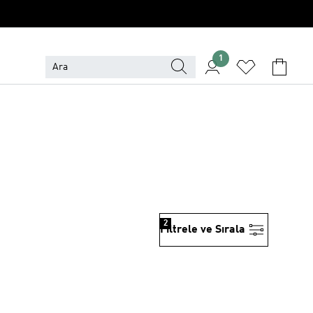
1
2
Filtrele ve Sırala