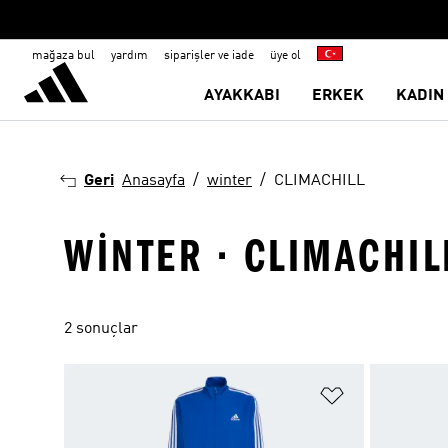
mağaza bul
yardım
siparişler ve iade
üye ol
AYAKKABI
ERKEK
KADIN
Geri
Anasayfa
winter
CLIMACHILL
WINTER · CLIMACHIL
2 sonuçlar
Favori Listesi