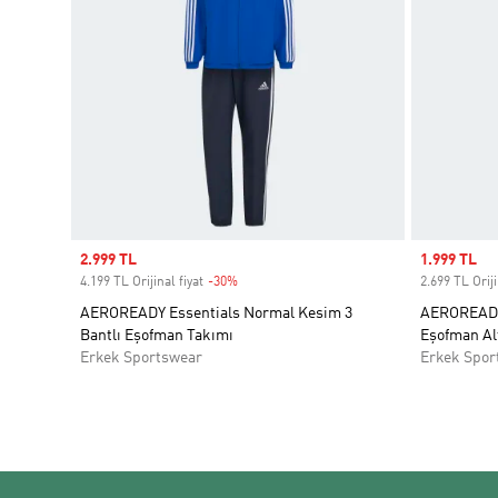
Sale price
2.999 TL
Sale price
1.999 TL
4.199 TL Orijinal fiyat
-30%
Discount
2.699 TL Oriji
AEROREADY Essentials Normal Kesim 3
AEROREADY 
Bantlı Eşofman Takımı
Eşofman Al
Erkek Sportswear
Erkek Spor