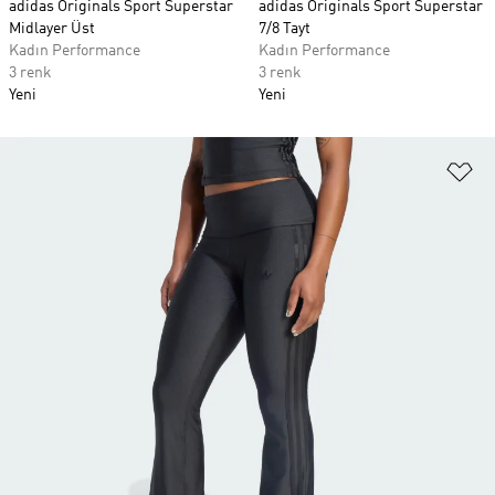
adidas Originals Sport Superstar
adidas Originals Sport Superstar
Midlayer Üst
7/8 Tayt
Kadın Performance
Kadın Performance
3 renk
3 renk
Yeni
Yeni
Fa