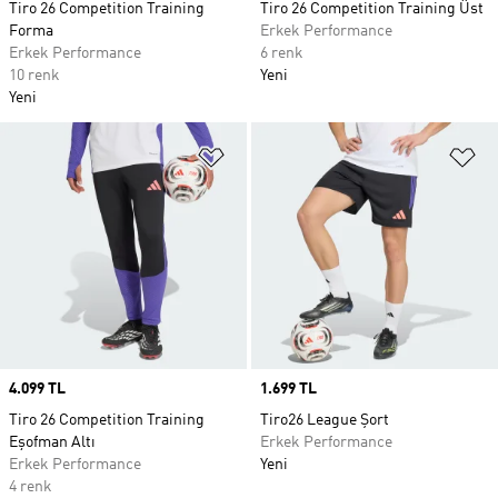
Tiro 26 Competition Training
Tiro 26 Competition Training Üst
Forma
Erkek Performance
Erkek Performance
6 renk
10 renk
Yeni
Yeni
Favori Listesine Ekle
Fa
Price
4.099 TL
Price
1.699 TL
Tiro 26 Competition Training
Tiro26 League Şort
Eşofman Altı
Erkek Performance
Erkek Performance
Yeni
4 renk