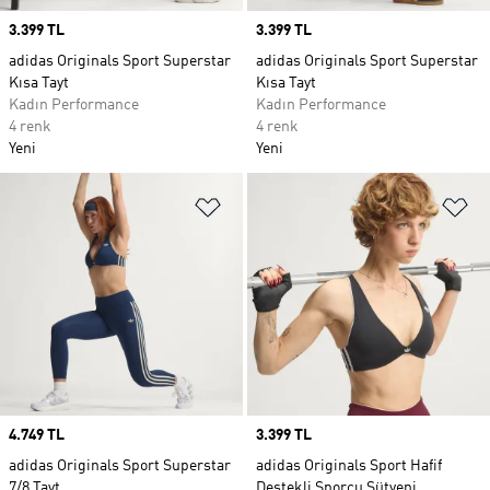
Price
3.399 TL
Price
3.399 TL
adidas Originals Sport Superstar
adidas Originals Sport Superstar
Kısa Tayt
Kısa Tayt
Kadın Performance
Kadın Performance
4 renk
4 renk
Yeni
Yeni
Favori Listesine Ekle
Fa
Price
4.749 TL
Price
3.399 TL
adidas Originals Sport Superstar
adidas Originals Sport Hafif
7/8 Tayt
Destekli Sporcu Sütyeni