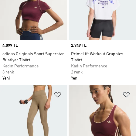
Price
4.099 TL
Price
2.749 TL
adidas Originals Sport Superstar
PrimeLift Workout Graphics
Büstiyer Tişört
Tişört
Kadın Performance
Kadın Performance
3 renk
2 renk
Yeni
Yeni
Favori Listesine Ekle
Fa