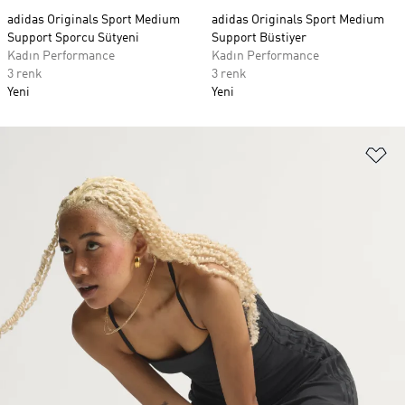
adidas Originals Sport Medium
adidas Originals Sport Medium
Support Sporcu Sütyeni
Support Büstiyer
Kadın Performance
Kadın Performance
3 renk
3 renk
Yeni
Yeni
Fa