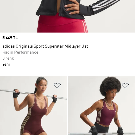
Price
5.449 TL
adidas Originals Sport Superstar Midlayer Üst
Kadın Performance
3 renk
Yeni
Favori Listesine Ekle
Fa