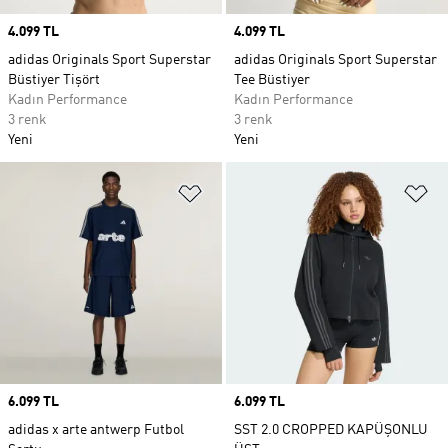
Price
4.099 TL
Price
4.099 TL
adidas Originals Sport Superstar
adidas Originals Sport Superstar
Büstiyer Tişört
Tee Büstiyer
Kadın Performance
Kadın Performance
3 renk
3 renk
Yeni
Yeni
Favori Listesine Ekle
Fa
Price
6.099 TL
Price
6.099 TL
adidas x arte antwerp Futbol
SST 2.0 CROPPED KAPÜŞONLU