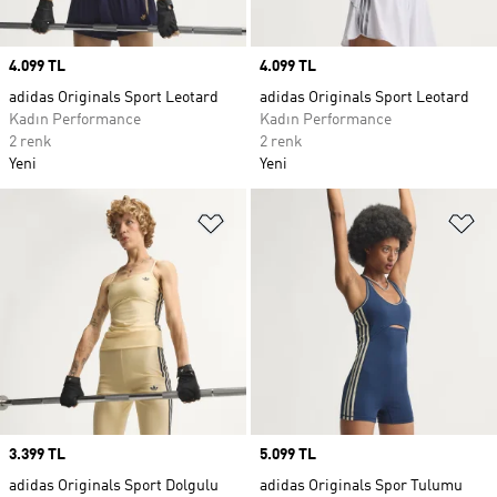
Price
4.099 TL
Price
4.099 TL
adidas Originals Sport Leotard
adidas Originals Sport Leotard
Kadın Performance
Kadın Performance
2 renk
2 renk
Yeni
Yeni
Favori Listesine Ekle
Fa
Price
3.399 TL
Price
5.099 TL
adidas Originals Sport Dolgulu
adidas Originals Spor Tulumu