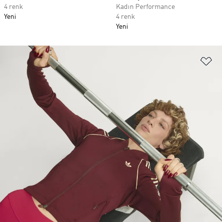
4 renk
Kadın Performance
Yeni
4 renk
Yeni
Fa