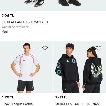
Price
3.049 TL
TECH APPAREL EŞOFMAN ALTI
Çocuk Sportswear
Yeni
Favori Listesine Ekle
Fa
Price
1.699 TL
Price
7.499 TL
Tiro26 League Forma
MERCEDES - AMG PETRONAS