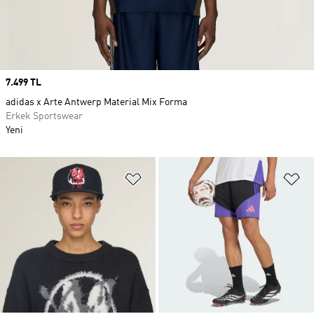
Price
7.499 TL
adidas x Arte Antwerp Material Mix Forma
Erkek Sportswear
Yeni
Favori Listesine Ekle
Fa