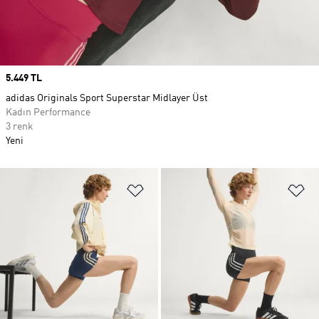
Price
5.449 TL
adidas Originals Sport Superstar Midlayer Üst
Kadın Performance
3 renk
Yeni
Favori Listesine Ekle
Fa