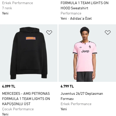
Erkek Performance
FORMULA 1 TEAM LIGHTS ON
7 renk
HOOD Sweatshirt
Yeni
Performance
Yeni
Adidas'a Özel
Favori Listesine Ekle
Fa
Price
4.099 TL
Price
6.799 TL
MERCEDES - AMG PETRONAS
Juventus 26/27 Deplasman
FORMULA 1 TEAM LIGHTS ON
Forması
KAPÜŞONLU ÜST
Erkek Performance
Çocuk Performance
Yeni
Yeni