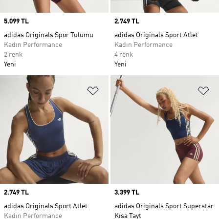
Price
5.099 TL
Price
2.749 TL
adidas Originals Spor Tulumu
adidas Originals Sport Atlet
Kadın Performance
Kadın Performance
2 renk
4 renk
Yeni
Yeni
Favori Listesine Ekle
Fa
Price
2.749 TL
Price
3.399 TL
adidas Originals Sport Atlet
adidas Originals Sport Superstar
Kadın Performance
Kısa Tayt