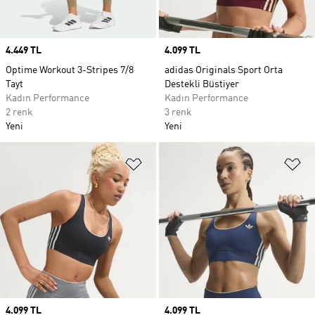
Price
4.449 TL
Price
4.099 TL
Optime Workout 3-Stripes 7/8
adidas Originals Sport Orta
Tayt
Destekli Büstiyer
Kadın Performance
Kadın Performance
2 renk
3 renk
Yeni
Yeni
Favori Listesine Ekle
Fa
Price
4.099 TL
Price
4.099 TL