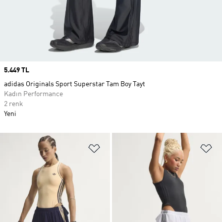
Price
5.449 TL
adidas Originals Sport Superstar Tam Boy Tayt
Kadın Performance
2 renk
Yeni
Favori Listesine Ekle
Fa