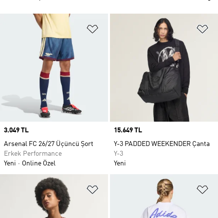
Favori Listesine Ekle
Fa
Price
3.049 TL
Price
15.649 TL
Arsenal FC 26/27 Üçüncü Şort
Y-3 PADDED WEEKENDER Çanta
Erkek Performance
Y-3
Yeni
Online Özel
Yeni
Favori Listesine Ekle
Fa