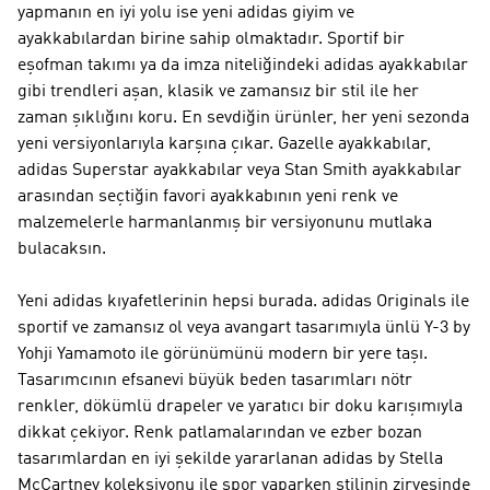
yapmanın en iyi yolu ise yeni adidas giyim ve
ayakkabılardan birine sahip olmaktadır. Sportif bir
eşofman takımı ya da imza niteliğindeki adidas ayakkabılar
gibi trendleri aşan, klasik ve zamansız bir stil ile her
zaman şıklığını koru. En sevdiğin ürünler, her yeni sezonda
yeni versiyonlarıyla karşına çıkar. Gazelle ayakkabılar,
adidas Superstar ayakkabılar veya Stan Smith ayakkabılar
arasından seçtiğin favori ayakkabının yeni renk ve
malzemelerle harmanlanmış bir versiyonunu mutlaka
bulacaksın.
Yeni adidas kıyafetlerinin hepsi burada. adidas Originals ile
sportif ve zamansız ol veya avangart tasarımıyla ünlü Y-3 by
Yohji Yamamoto ile görünümünü modern bir yere taşı.
Tasarımcının efsanevi büyük beden tasarımları nötr
renkler, dökümlü drapeler ve yaratıcı bir doku karışımıyla
dikkat çekiyor. Renk patlamalarından ve ezber bozan
tasarımlardan en iyi şekilde yararlanan adidas by Stella
McCartney koleksiyonu ile spor yaparken stilinin zirvesinde