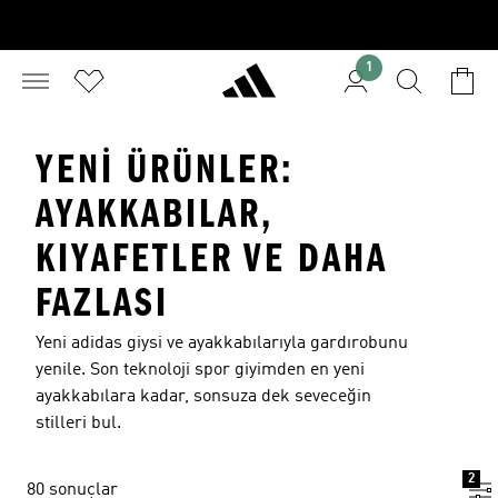
1
YENI ÜRÜNLER:
AYAKKABILAR,
KIYAFETLER VE DAHA
FAZLASI
Yeni adidas giysi ve ayakkabılarıyla gardırobunu
yenile. Son teknoloji spor giyimden en yeni
ayakkabılara kadar, sonsuza dek seveceğin
stilleri bul.
2
80 sonuçlar