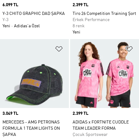
Price
6.099 TL
Price
2.399 TL
Y-3 CHITO GRAPHIC DAD ŞAPKA
Tiro 26 Competition Training Şort
Y-3
Erkek Performance
Yeni
Adidas'a Özel
8 renk
Yeni
Favori Listesine Ekle
Fa
Price
3.049 TL
Price
2.399 TL
MERCEDES - AMG PETRONAS
ADIDAS x FORTNITE CUDDLE
FORMULA 1 TEAM LIGHTS ON
TEAM LEADER FORMA
ŞAPKA
Çocuk Sportswear