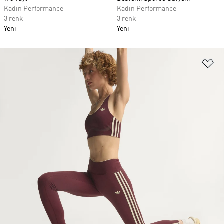
Kadın Performance
Kadın Performance
3 renk
3 renk
Yeni
Yeni
Fa