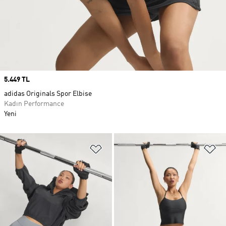
Price
5.449 TL
adidas Originals Spor Elbise
Kadın Performance
Yeni
Favori Listesine Ekle
Fa