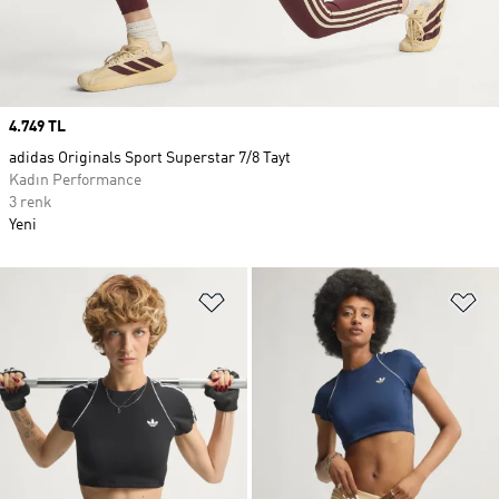
Price
4.749 TL
adidas Originals Sport Superstar 7/8 Tayt
Kadın Performance
3 renk
Yeni
Favori Listesine Ekle
Fa