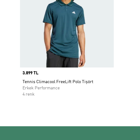
Price
3.899 TL
Tennis Climacool FreeLift Polo Tişört
Erkek Performance
4 renk