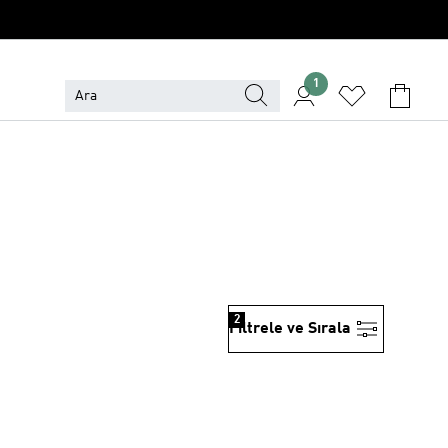
1
2
Filtrele ve Sırala