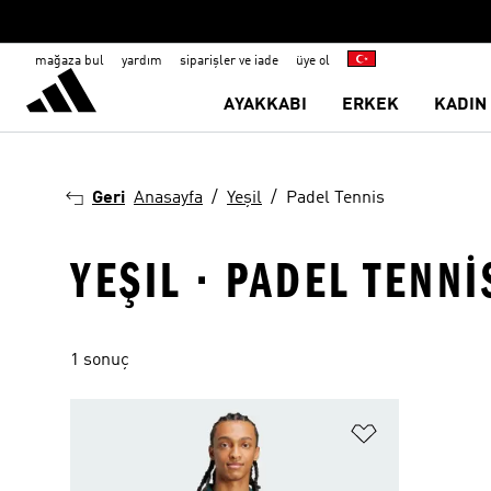
mağaza bul
yardım
siparişler ve iade
üye ol
AYAKKABI
ERKEK
KADIN
Geri
Anasayfa
Yeşil
Padel Tennis
YEŞIL · PADEL TENNI
1 sonuç
Favori Listesi