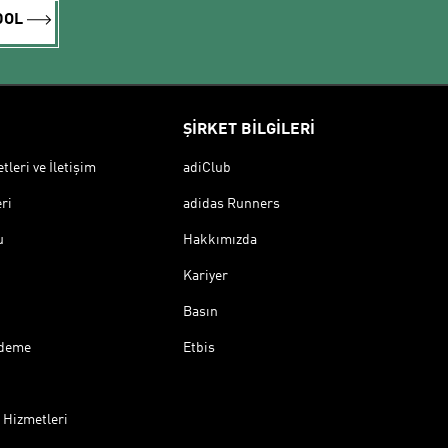
DOL
ŞİRKET BİLGİLERİ
leri ve İletişim
adiClub
ri
adidas Runners
u
Hakkımızda
Kariyer
Basın
Ödeme
Etbis
 Hizmetleri