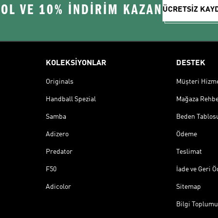
 OL VE 10% İNDİRİM KAZAN
ÜCRETSİZ KAY
KOLEKSİYONLAR
DESTEK
Originals
Müşteri Hizmet
Handball Spezial
Mağaza Rehbe
Samba
Beden Tablos
Adizero
Ödeme
Predator
Teslimat
F50
İade ve Geri 
Adicolor
Sitemap
Bilgi Toplumu