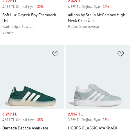
Sale price
2.729 TL
Sale price
2.349 TL
4.199 TL Orijinal fiyat
-35%
Discount
4.699 TL Orijinal fiyat
-50%
Discount
Soft Lux Çeyrek Boy Fermuarlı
adidas by Stella McCartney High
Üst
Neck Crop Üst
Kadın Sportswear
Kadın Sportswear
3 renk
Favori Listesine Ekle
Fa
Sale price
3.249 TL
Sale price
2.534 TL
4.999 TL Orijinal fiyat
-35%
Discount
3.899 TL Orijinal fiyat
-35%
Discount
Barreda Decode Ayakkabı
HOOPS CLASSIC AYAKKABI