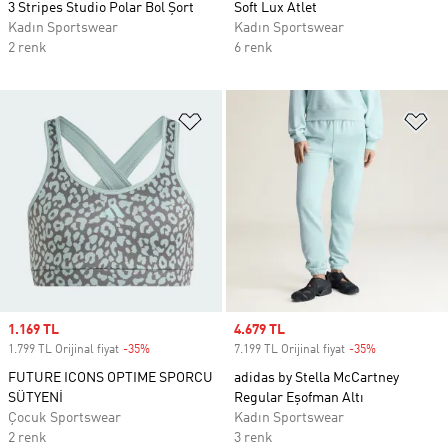
3 Stripes Studio Polar Bol Şort
Soft Lux Atlet
Kadın Sportswear
Kadın Sportswear
2 renk
6 renk
Favori Listesine Ekle
Fa
Sale price
1.169 TL
Sale price
4.679 TL
1.799 TL Orijinal fiyat
-35%
Discount
7.199 TL Orijinal fiyat
-35%
Discount
FUTURE ICONS OPTIME SPORCU
adidas by Stella McCartney
SÜTYENİ
Regular Eşofman Altı
Çocuk Sportswear
Kadın Sportswear
2 renk
3 renk