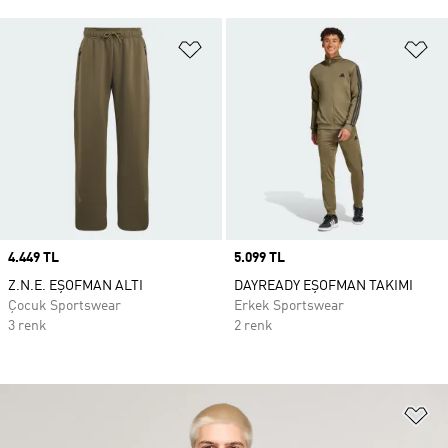
Favori Listesine Ekle
Fa
Price
4.449 TL
Price
5.099 TL
Z.N.E. EŞOFMAN ALTI
DAYREADY EŞOFMAN TAKIMI
Çocuk Sportswear
Erkek Sportswear
3 renk
2 renk
Fa