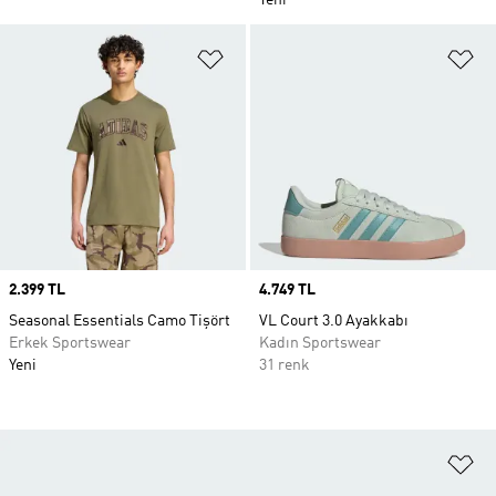
Yeni
Favori Listesine Ekle
Fa
Price
2.399 TL
Price
4.749 TL
Seasonal Essentials Camo Tişört
VL Court 3.0 Ayakkabı
Erkek Sportswear
Kadın Sportswear
Yeni
31 renk
Fa