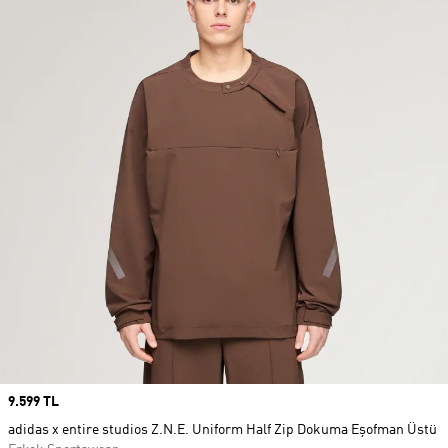
Price
9.599 TL
adidas x entire studios Z.N.E. Uniform Half Zip Dokuma Eşofman Üstü