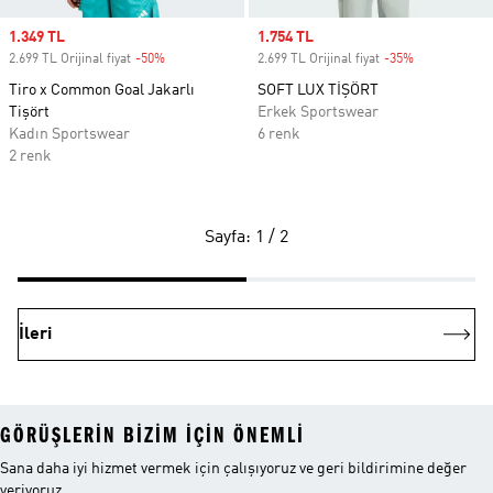
Sale price
1.349 TL
Sale price
1.754 TL
2.699 TL Orijinal fiyat
-50%
Discount
2.699 TL Orijinal fiyat
-35%
Discount
Tiro x Common Goal Jakarlı
SOFT LUX TİŞÖRT
Tişört
Erkek Sportswear
Kadın Sportswear
6 renk
2 renk
Sayfa: 1 / 2
İleri
GÖRÜŞLERIN BIZIM IÇIN ÖNEMLI
Sana daha iyi hizmet vermek için çalışıyoruz ve geri bildirimine değer
veriyoruz