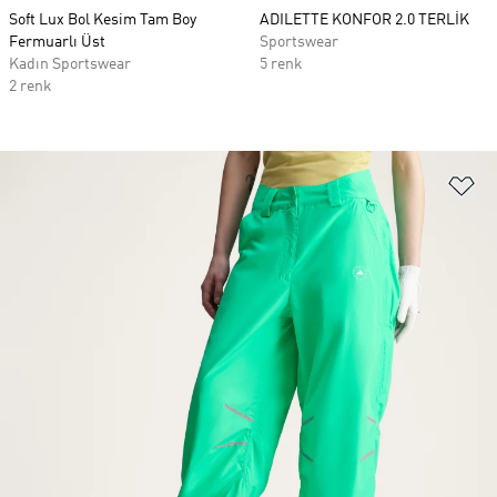
Soft Lux Bol Kesim Tam Boy
ADILETTE KONFOR 2.0 TERLİK
Fermuarlı Üst
Sportswear
Kadın Sportswear
5 renk
2 renk
Fa