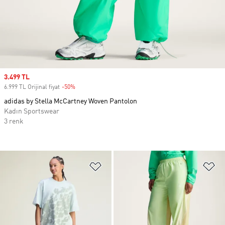
Sale price
3.499 TL
6.999 TL Orijinal fiyat
-50%
Discount
adidas by Stella McCartney Woven Pantolon
Kadın Sportswear
3 renk
Favori Listesine Ekle
Fa