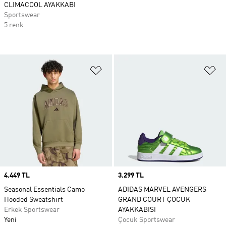
CLIMACOOL AYAKKABI
Sportswear
5 renk
Favori Listesine Ekle
Fa
Price
4.449 TL
Price
3.299 TL
Seasonal Essentials Camo
ADIDAS MARVEL AVENGERS
Hooded Sweatshirt
GRAND COURT ÇOCUK
Erkek Sportswear
AYAKKABISI
Yeni
Çocuk Sportswear