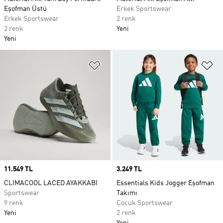
Eşofman Üstü
Erkek Sportswear
Erkek Sportswear
2 renk
2 renk
Yeni
Yeni
Favori Listesine Ekle
Fa
Price
11.549 TL
Price
3.249 TL
CLIMACOOL LACED AYAKKABI
Essentials Kids Jogger Eşofman
Sportswear
Takımı
9 renk
Çocuk Sportswear
Yeni
2 renk