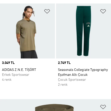
Favori Listesine Ekle
Fa
Price
3.049 TL
Price
2.749 TL
ADIDAS Z.N.E. TİŞÖRT
Seasonals Collegiate Typography
Erkek Sportswear
Eşofman Altı Çocuk
4 renk
Çocuk Sportswear
2 renk
Fa