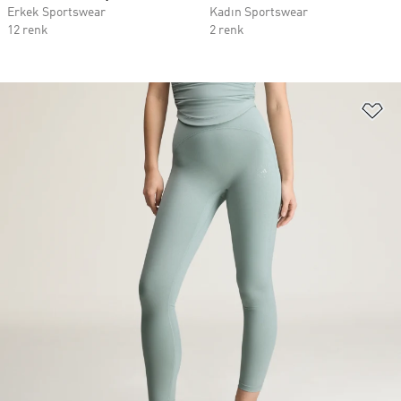
Erkek Sportswear
Kadın Sportswear
12 renk
2 renk
Fa