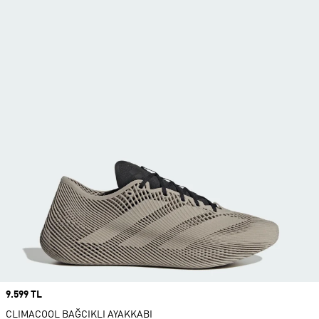
Price
9.599 TL
CLIMACOOL BAĞCIKLI AYAKKABI