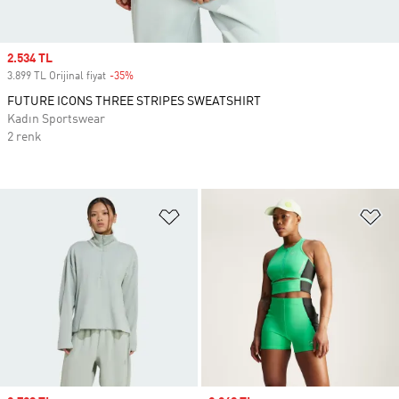
Sale price
2.534 TL
3.899 TL Orijinal fiyat
-35%
Discount
FUTURE ICONS THREE STRIPES SWEATSHIRT
Kadın Sportswear
2 renk
Favori Listesine Ekle
Fa