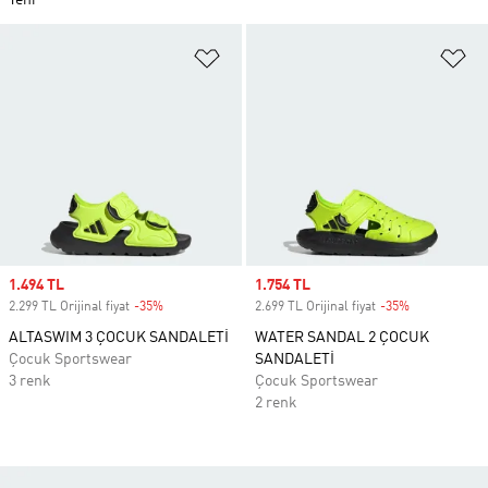
Yeni
Favori Listesine Ekle
Fa
Sale price
1.494 TL
Sale price
1.754 TL
2.299 TL Orijinal fiyat
-35%
Discount
2.699 TL Orijinal fiyat
-35%
Discount
ALTASWIM 3 ÇOCUK SANDALETİ
WATER SANDAL 2 ÇOCUK
Çocuk Sportswear
SANDALETİ
3 renk
Çocuk Sportswear
2 renk