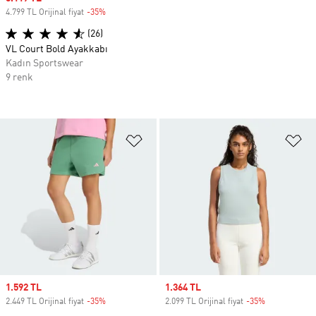
4.799 TL Orijinal fiyat
-35%
Discount
(26)
VL Court Bold Ayakkabı
Kadın Sportswear
9 renk
Favori Listesine Ekle
Fa
Sale price
1.592 TL
Sale price
1.364 TL
2.449 TL Orijinal fiyat
-35%
Discount
2.099 TL Orijinal fiyat
-35%
Discount