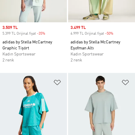
Sale price
3.509 TL
Sale price
3.499 TL
5.399 TL Orijinal fiyat
-35%
Discount
6.999 TL Orijinal fiyat
-50%
Discount
adidas by Stella McCartney
adidas by Stella McCartney
Graphic Tişört
Eşofman Altı
Kadın Sportswear
Kadın Sportswear
2 renk
2 renk
Favori Listesine Ekle
Fa