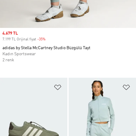
Sale price
4.679 TL
7.199 TL Orijinal fiyat
-35%
Discount
adidas by Stella McCartney Studio Büzgülü Tayt
Kadın Sportswear
2 renk
Favori Listesine Ekle
Fa