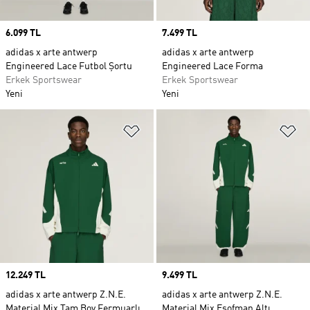
Price
6.099 TL
Price
7.499 TL
adidas x arte antwerp
adidas x arte antwerp
Engineered Lace Futbol Şortu
Engineered Lace Forma
Erkek Sportswear
Erkek Sportswear
Yeni
Yeni
Favori Listesine Ekle
Fa
Price
12.249 TL
Price
9.499 TL
adidas x arte antwerp Z.N.E.
adidas x arte antwerp Z.N.E.
Material Mix Tam Boy Fermuarlı
Material Mix Eşofman Altı