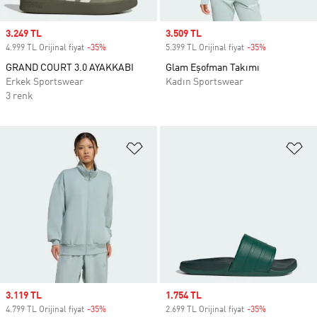
Sale price
3.249 TL
Sale price
3.509 TL
4.999 TL Orijinal fiyat
-35%
Discount
5.399 TL Orijinal fiyat
-35%
Discount
GRAND COURT 3.0 AYAKKABI
Glam Eşofman Takımı
Erkek Sportswear
Kadın Sportswear
3 renk
Favori Listesine Ekle
Fa
Sale price
3.119 TL
Sale price
1.754 TL
4.799 TL Orijinal fiyat
-35%
Discount
2.699 TL Orijinal fiyat
-35%
Discount