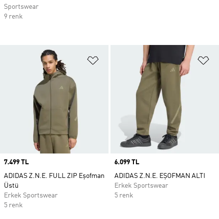
Sportswear
9 renk
Favori Listesine Ekle
Fa
Price
7.499 TL
Price
6.099 TL
ADIDAS Z.N.E. FULL ZIP Eşofman
ADIDAS Z.N.E. EŞOFMAN ALTI
Üstü
Erkek Sportswear
Erkek Sportswear
5 renk
5 renk