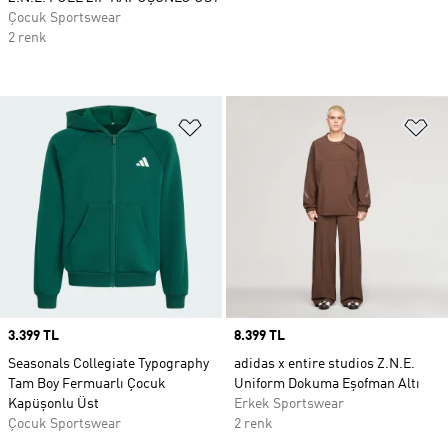
Çocuk Sportswear
2 renk
Favori Listesine Ekle
Fa
Price
3.399 TL
Price
8.399 TL
Seasonals Collegiate Typography
adidas x entire studios Z.N.E.
Tam Boy Fermuarlı Çocuk
Uniform Dokuma Eşofman Altı
Kapüşonlu Üst
Erkek Sportswear
Çocuk Sportswear
2 renk