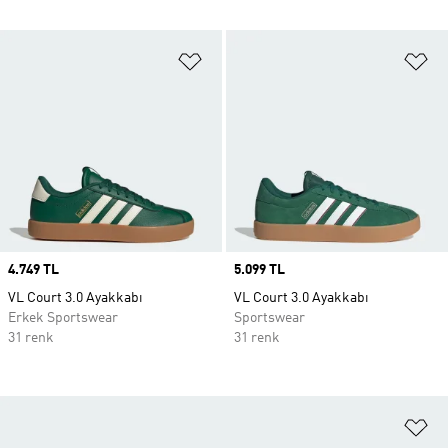
Favori Listesine Ekle
Fa
Price
4.749 TL
Price
5.099 TL
VL Court 3.0 Ayakkabı
VL Court 3.0 Ayakkabı
Erkek Sportswear
Sportswear
31 renk
31 renk
Fa