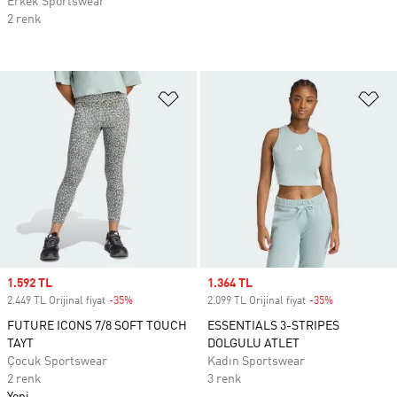
Erkek Sportswear
2 renk
Favori Listesine Ekle
Fa
Sale price
1.592 TL
Sale price
1.364 TL
2.449 TL Orijinal fiyat
-35%
Discount
2.099 TL Orijinal fiyat
-35%
Discount
FUTURE ICONS 7/8 SOFT TOUCH
ESSENTIALS 3-STRIPES
TAYT
DOLGULU ATLET
Çocuk Sportswear
Kadın Sportswear
2 renk
3 renk