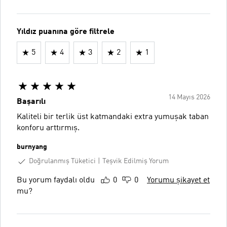
Yıldız puanına göre filtrele
5
4
3
2
1
14 Mayıs 2026
Başarılı
Kaliteli bir terlik üst katmandaki extra yumuşak taban
konforu arttırmış.
burnyang
Doğrulanmış Tüketici
Teşvik Edilmiş Yorum
Bu yorum faydalı oldu
0
0
Yorumu şikayet et
mu?