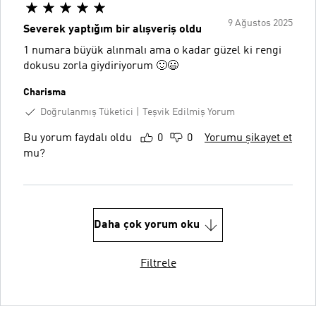
9 Ağustos 2025
Severek yaptığım bir alışveriş oldu
1 numara büyük alınmalı ama o kadar güzel ki rengi
dokusu zorla giydiriyorum 🙂😃
Charisma
Doğrulanmış Tüketici
Teşvik Edilmiş Yorum
Bu yorum faydalı oldu
0
0
Yorumu şikayet et
mu?
Daha çok yorum oku
Filtrele