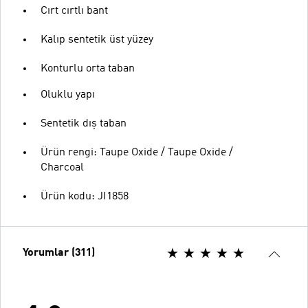
Cırt cırtlı bant
Kalıp sentetik üst yüzey
Konturlu orta taban
Oluklu yapı
Sentetik dış taban
Ürün rengi: Taupe Oxide / Taupe Oxide /
Charcoal
Ürün kodu: JI1858
Yorumlar (311)