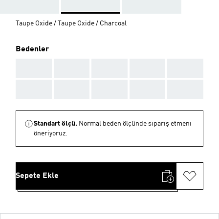
Taupe Oxide / Taupe Oxide / Charcoal
Bedenler
AAA
AAA
AAA
AAA
AAA
AAA
AAA
AAA
AAA
AAA
Standart ölçü.
Normal beden ölçünde sipariş etmeni
öneriyoruz.
Sepete Ekle