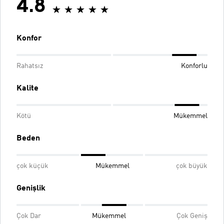
4.8
Konfor
Rahatsız
Konforlu
Kalite
Kötü
Mükemmel
Beden
çok küçük
Mükemmel
çok büyük
Genişlik
Çok Dar
Mükemmel
Çok Geniş