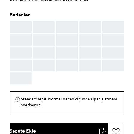
Bedenler
AAA
AAA
AAA
AAA
AAA
AAA
AAA
AAA
AAA
AAA
AAA
AAA
AAA
AAA
AAA
AAA
AAA
AAA
AAA
AAA
AAA
Standart ölçü.
Normal beden ölçünde sipariş etmeni
öneriyoruz.
Sepete Ekle