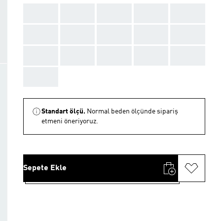
AAA
AAA
AAA
AAA
AAA
AAA
AAA
AAA
AAA
AAA
AAA
AAA
AAA
AAA
AAA
AAA
Standart ölçü.
Normal beden ölçünde sipariş
etmeni öneriyoruz.
Sepete Ekle