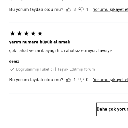
Bu yorum faydalı oldu mu?
3
1
Yorumu şikayet e
yarım numara büyük alınmalı
çok rahat ve zarif. ayagı hic rahatsız etmiyor. tavsiye
deniz
Doğrulanmış Tüketici
Teşvik Edilmiş Yorum
Bu yorum faydalı oldu mu?
1
0
Yorumu şikayet e
Daha çok yoru