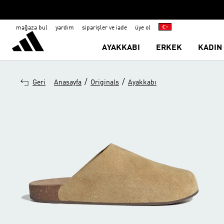
mağaza bul
yardım
siparişler ve iade
üye ol
AYAKKABI
ERKEK
KADIN
/
/
Geri
Anasayfa
Originals
Ayakkabı