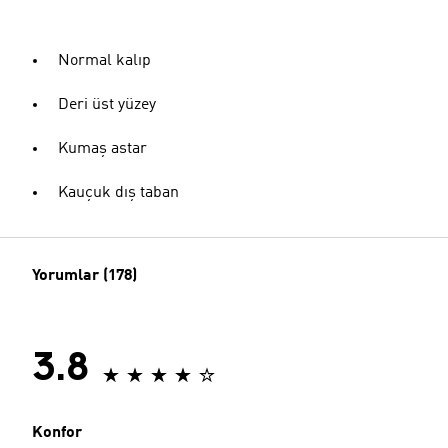
Normal kalıp
Deri üst yüzey
Kumaş astar
Kauçuk dış taban
Yorumlar (178)
3.8
Konfor