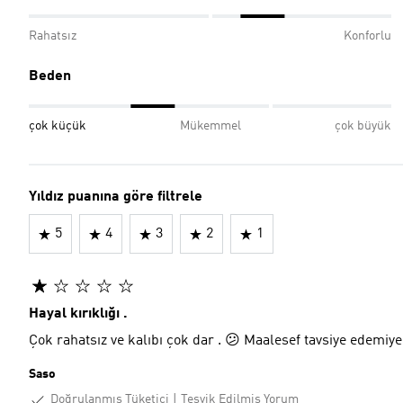
Rahatsız
Konforlu
Beden
çok küçük
Mükemmel
çok büyük
Yıldız puanına göre filtrele
5
4
3
2
1
Hayal kırıklığı .
Çok rahatsız ve kalıbı çok dar . 😕 Maalesef tavsiye edemiy
Saso
Doğrulanmış Tüketici
Teşvik Edilmiş Yorum