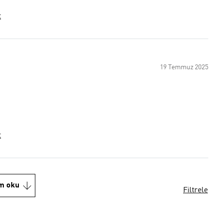
t
19 Temmuz 2025
t
m oku
Filtrele