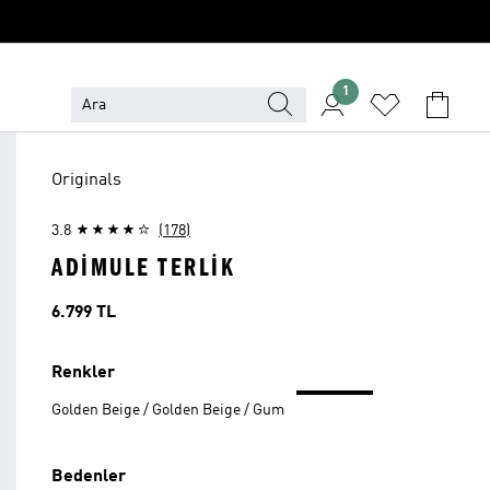
1
Originals
3.8
(178)
ADIMULE TERLIK
Fiyat
6.799 TL
Renkler
Golden Beige / Golden Beige / Gum
Bedenler