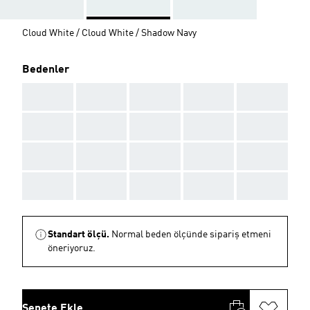
Cloud White / Cloud White / Shadow Navy
Bedenler
AAA
AAA
AAA
AAA
AAA
AAA
AAA
AAA
AAA
AAA
AAA
AAA
AAA
AAA
AAA
AAA
AAA
AAA
AAA
AAA
Standart ölçü.
Normal beden ölçünde sipariş etmeni
öneriyoruz.
Sepete Ekle