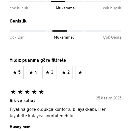
çok küçük
Mükemmel
çok büyük
Genişlik
Çok Dar
Mükemmel
Çok Geniş
Yıldız puanına göre filtrele
5
4
3
2
1
25 Kasım 2025
Şık ve rahat
Fiyatına göre oldukça konforlu bi ayakkabı. Her
kıyafetle kolayca kombilenebilir.
Huseyincm