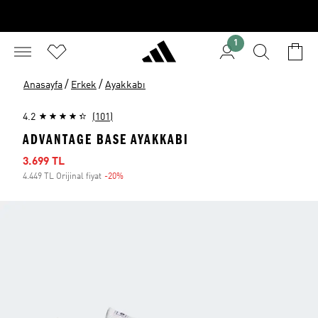
1
/
/
Anasayfa
Erkek
Ayakkabı
4.2
(101)
ADVANTAGE BASE AYAKKABI
İndirimli fiyat
3.699 TL
4.449 TL Orijinal fiyat
-20%
İndirim