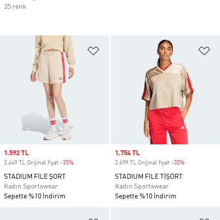
35 renk
Favori Listesine Ekle
Fa
Sale price
1.592 TL
Sale price
1.754 TL
2.449 TL Orijinal fiyat
-35%
Discount
2.699 TL Orijinal fiyat
-35%
Discount
STADIUM FİLE ŞORT
STADIUM FİLE TİŞÖRT
Kadın Sportswear
Kadın Sportswear
Sepette %10 İndirim
Sepette %10 İndirim