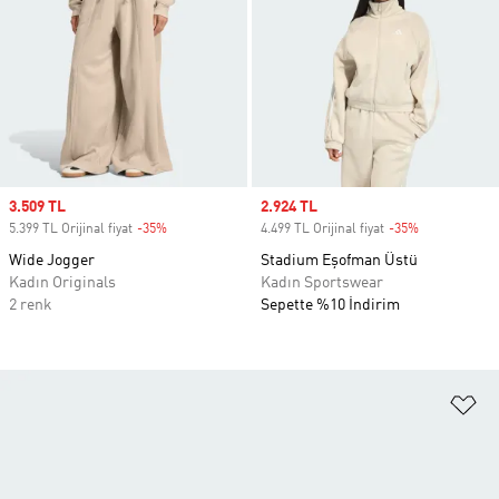
Sale price
3.509 TL
Sale price
2.924 TL
5.399 TL Orijinal fiyat
-35%
Discount
4.499 TL Orijinal fiyat
-35%
Discount
Wide Jogger
Stadium Eşofman Üstü
Kadın Originals
Kadın Sportswear
2 renk
Sepette %10 İndirim
Fa