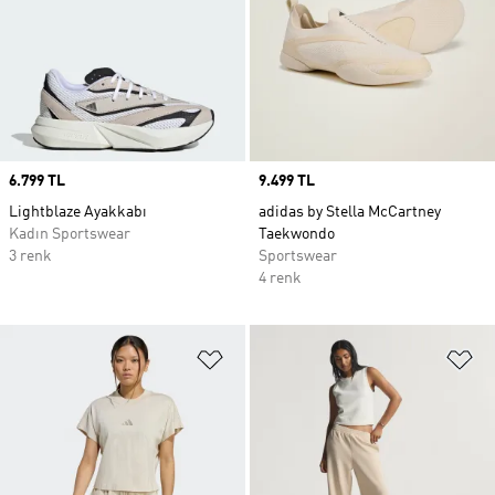
Price
6.799 TL
Price
9.499 TL
Lightblaze Ayakkabı
adidas by Stella McCartney
Kadın Sportswear
Taekwondo
3 renk
Sportswear
4 renk
Favori Listesine Ekle
Fa