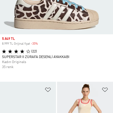
Sale price
5.849 TL
8.999 TL Orijinal fiyat
-35%
Discount
(22)
SUPERSTAR II ZÜRAFA DESENLİ AYAKKABI
Kadın Originals
35 renk
Favori Listesine Ekle
Fa