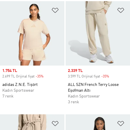
Favori Listesine Ekle
Fa
Sale price
1.754 TL
Sale price
2.339 TL
2.699 TL Orijinal fiyat
-35%
Discount
3.599 TL Orijinal fiyat
-35%
Discount
adidas Z.N.E. Tişört
ALL SZN French Terry Loose
Kadın Sportswear
Eşofman Altı
7 renk
Kadın Sportswear
3 renk
Favori Listesine Ekle
Fa