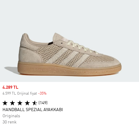
Sale price
4.289 TL
6.599 TL Orijinal fiyat
-35%
Discount
(149)
HANDBALL SPEZIAL AYAKKABI
Originals
30 renk