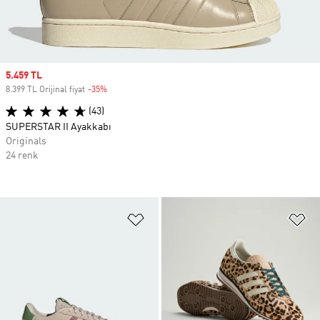
Sale price
5.459 TL
8.399 TL Orijinal fiyat
-35%
Discount
(43)
SUPERSTAR II Ayakkabı
Originals
24 renk
Favori Listesine Ekle
Fa