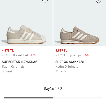
Favori Listesine Ekle
Fa
Sale price
4.679 TL
Sale price
3.899 TL
7.199 TL Orijinal fiyat
-35%
Discount
5.999 TL Orijinal fiyat
-35%
Discount
SUPERSTAR II AYAKKABI
SL 72 OG AYAKKABI
Kadın Originals
Kadın Originals
35 renk
31 renk
Sayfa: 1 / 2