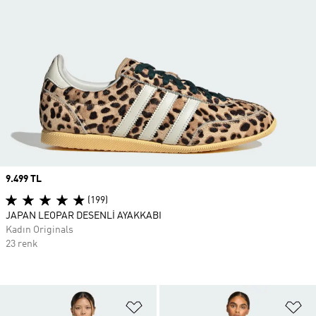
Price
9.499 TL
(199)
JAPAN LEOPAR DESENLİ AYAKKABI
Kadın Originals
23 renk
Favori Listesine Ekle
Fa