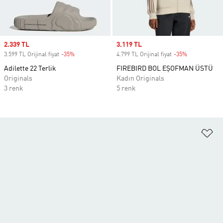
Sale price
2.339 TL
Sale price
3.119 TL
3.599 TL Orijinal fiyat
-35%
Discount
4.799 TL Orijinal fiyat
-35%
Discount
Adilette 22 Terlik
FIREBIRD BOL EŞOFMAN ÜSTÜ
Originals
Kadın Originals
3 renk
5 renk
Fa