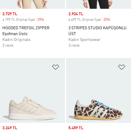
Sale price
2.729 TL
Sale price
2.924 TL
4.199 TL Orijinal fiyat
-35%
Discount
4.499 TL Orijinal fiyat
-35%
Discount
HOODED TREFOIL ZIPPER
3 STRIPES STUDIO KAPÜŞONLU
Eşofman Üstü
ÜST
Kadın Originals
Kadın Sportswear
2 renk
3 renk
Favori Listesine Ekle
Fa
Sale price
3.249 TL
Sale price
5.459 TL