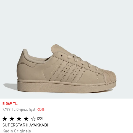
Sale price
5.069 TL
7.799 TL Orijinal fiyat
-35%
Discount
(22)
SUPERSTAR II AYAKKABI
Kadın Originals