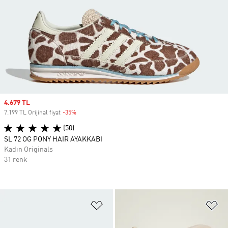
Sale price
4.679 TL
7.199 TL Orijinal fiyat
-35%
Discount
(50)
SL 72 OG PONY HAIR AYAKKABI
Kadın Originals
31 renk
Favori Listesine Ekle
Fa