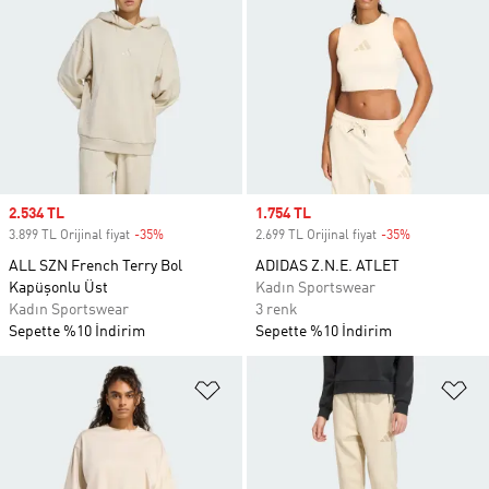
Sale price
2.534 TL
Sale price
1.754 TL
3.899 TL Orijinal fiyat
-35%
Discount
2.699 TL Orijinal fiyat
-35%
Discount
ALL SZN French Terry Bol
ADIDAS Z.N.E. ATLET
Kapüşonlu Üst
Kadın Sportswear
Kadın Sportswear
3 renk
Sepette %10 İndirim
Sepette %10 İndirim
Favori Listesine Ekle
Fa