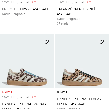
4.999 TL Orijinal fiyat
-35%
Discount
8.399 TL Orijinal fiyat
-35%
Discount
DROP STEP LOW 2.0 AYAKKABI
JAPAN ZÜRAFA DESENLİ
Kadın Originals
AYAKKABI
Kadın Originals
23 renk
Favori Listesine Ekle
Fa
Sale price
4.289 TL
Price
8.849 TL
6.599 TL Orijinal fiyat
-35%
Discount
HANDBALL SPEZIAL LEOPAR
HANDBALL SPEZIAL ZÜRAFA
DESENLİ AYAKKABI