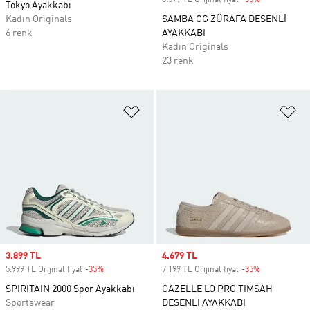
8.399 TL Orijinal fiyat
-35%
Discount
Tokyo Ayakkabı
Kadın Originals
SAMBA OG ZÜRAFA DESENLİ
6 renk
AYAKKABI
Kadın Originals
23 renk
Favori Listesine Ekle
Fa
Sale price
3.899 TL
Sale price
4.679 TL
5.999 TL Orijinal fiyat
-35%
Discount
7.199 TL Orijinal fiyat
-35%
Discount
SPIRITAIN 2000 Spor Ayakkabı
GAZELLE LO PRO TİMSAH
Sportswear
DESENLİ AYAKKABI