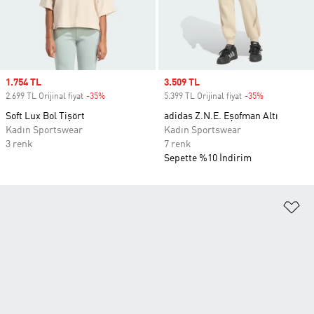
Sale price
1.754 TL
Sale price
3.509 TL
2.699 TL Orijinal fiyat
-35%
Discount
5.399 TL Orijinal fiyat
-35%
Discount
Soft Lux Bol Tişört
adidas Z.N.E. Eşofman Altı
Kadın Sportswear
Kadın Sportswear
3 renk
7 renk
Sepette %10 İndirim
Fa