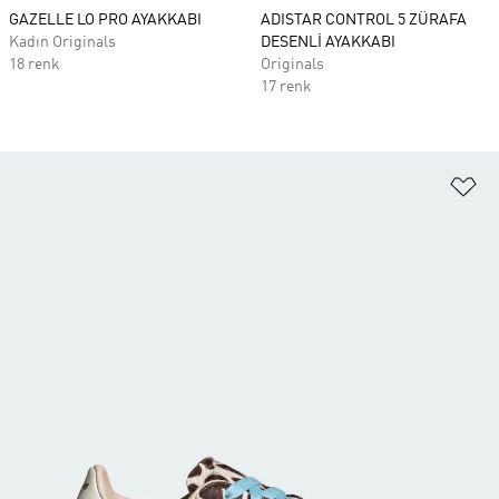
GAZELLE LO PRO AYAKKABI
ADISTAR CONTROL 5 ZÜRAFA
Kadın Originals
DESENLİ AYAKKABI
18 renk
Originals
17 renk
Fa