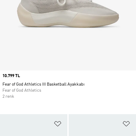
Price
10.799 TL
Fear of God Athletics III Basketball Ayakkabı
Fear of God Athletics
2 renk
Favori Listesine Ekle
Fa