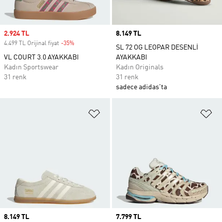
Sale price
2.924 TL
Price
8.149 TL
4.499 TL Orijinal fiyat
-35%
Discount
SL 72 OG LEOPAR DESENLİ
VL COURT 3.0 AYAKKABI
AYAKKABI
Kadın Sportswear
Kadın Originals
31 renk
31 renk
sadece adidas'ta
Favori Listesine Ekle
Fa
Price
8.149 TL
Price
7.799 TL