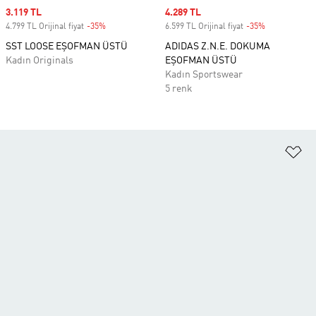
Sale price
3.119 TL
Sale price
4.289 TL
4.799 TL Orijinal fiyat
-35%
Discount
6.599 TL Orijinal fiyat
-35%
Discount
SST LOOSE EŞOFMAN ÜSTÜ
ADIDAS Z.N.E. DOKUMA
Kadın Originals
EŞOFMAN ÜSTÜ
Kadın Sportswear
5 renk
Fa