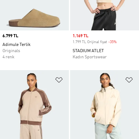
Price
6.799 TL
Sale price
1.169 TL
1.799 TL Orijinal fiyat
-35%
Discount
Adimule Terlik
Originals
STADIUM ATLET
4 renk
Kadın Sportswear
Favori Listesine Ekle
Fa