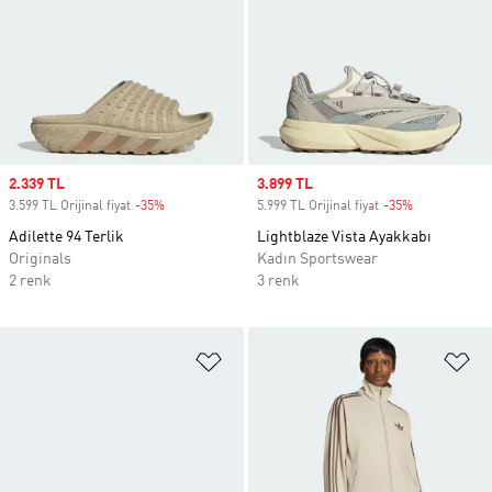
Sale price
2.339 TL
Sale price
3.899 TL
3.599 TL Orijinal fiyat
-35%
Discount
5.999 TL Orijinal fiyat
-35%
Discount
Adilette 94 Terlik
Lightblaze Vista Ayakkabı
Originals
Kadın Sportswear
2 renk
3 renk
Favori Listesine Ekle
Fa