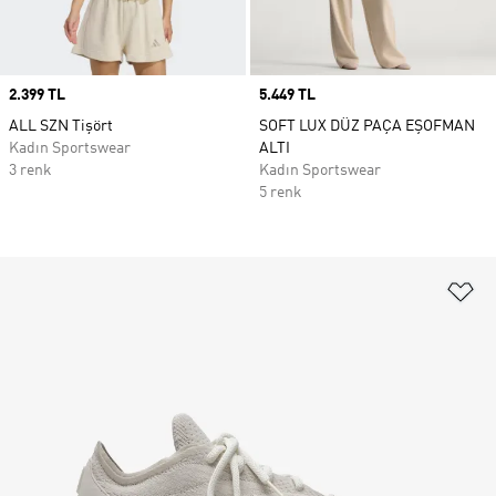
Price
2.399 TL
Price
5.449 TL
ALL SZN Tişört
SOFT LUX DÜZ PAÇA EŞOFMAN
Kadın Sportswear
ALTI
3 renk
Kadın Sportswear
5 renk
Fa