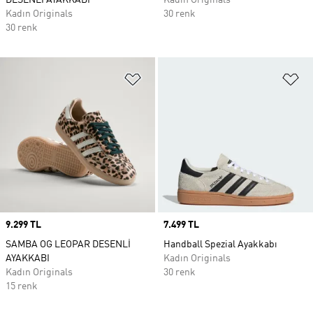
DESENLİ AYAKKABI
Kadın Originals
Kadın Originals
30 renk
30 renk
Favori Listesine Ekle
Fa
Price
9.299 TL
Price
7.499 TL
SAMBA OG LEOPAR DESENLİ
Handball Spezial Ayakkabı
AYAKKABI
Kadın Originals
Kadın Originals
30 renk
15 renk