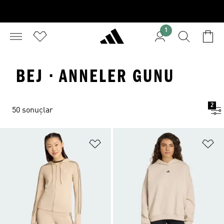
1
BEJ · ANNELER GUNU
2
50 sonuçlar
Favori Listesine Ekle
Fa