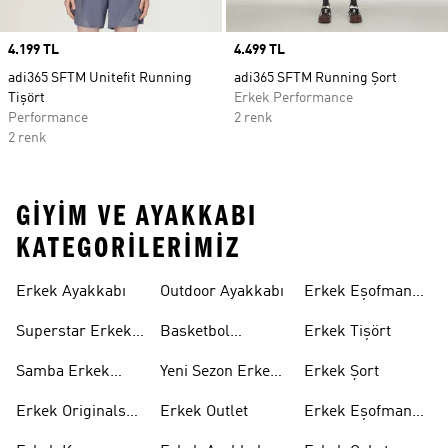
Price
4.199 TL
Price
4.499 TL
adi365 SFTM Unitefit Running
adi365 SFTM Running Şort
Tişört
Erkek Performance
Performance
2 renk
2 renk
GIYIM VE AYAKKABI
KATEGORILERIMIZ
Erkek Ayakkabı
Outdoor Ayakkabı
Erkek Eşofman
Takımı
Superstar Erkek
Basketbol
Erkek Tişört
Ayakkabı
Ayakkabısı
Samba Erkek
Yeni Sezon Erkek
Erkek Şort
Ayakkabı
Ayakkabı
Erkek Originals
Erkek Outlet
Erkek Eşofman
Ayakkabı
Altı