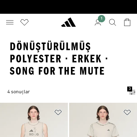
1
DÖNÜŞTÜRÜLMÜŞ
POLYESTER · ERKEK ·
SONG FOR THE MUTE
3
4 sonuçlar
Favori Listesine Ekle
Fa