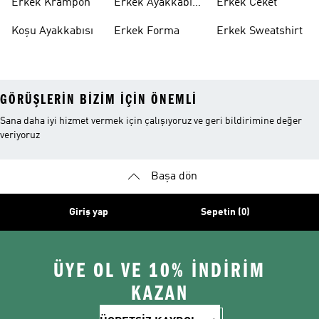
Erkek Krampon
Erkek Ayakkabı
Erkek Ceket
Indirim
Koşu Ayakkabısı
Erkek Forma
Erkek Sweatshirt
GÖRÜŞLERIN BIZIM IÇIN ÖNEMLI
Sana daha iyi hizmet vermek için çalışıyoruz ve geri bildirimine değer
veriyoruz
Başa dön
Giriş yap
Sepetin (0)
ÜYE OL VE 10% İNDİRİM
KAZAN