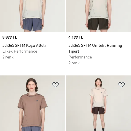
Price
3.899 TL
Price
4.199 TL
adi365 SFTM Koşu Atleti
adi365 SFTM Unitefit Running
Erkek Performance
Tişört
2 renk
Performance
2 renk
Favori Listesine Ekle
Fa