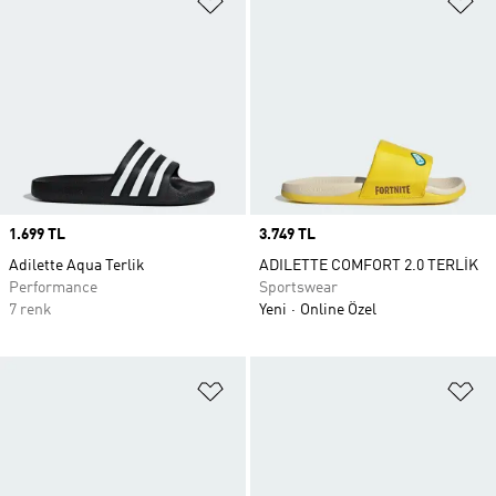
Price
1.699 TL
Price
3.749 TL
Adilette Aqua Terlik
ADILETTE COMFORT 2.0 TERLİK
Performance
Sportswear
7 renk
Yeni
Online Özel
Favori Listesine Ekle
Fa