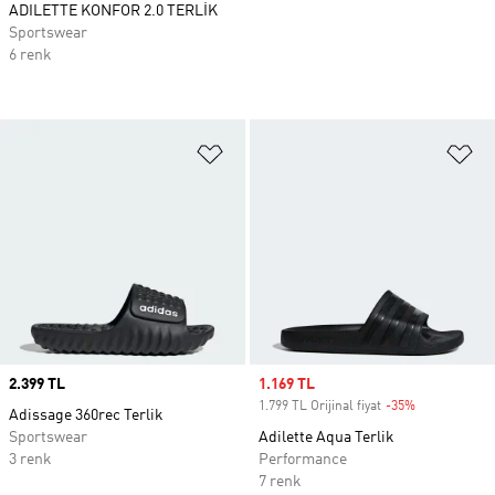
ADILETTE KONFOR 2.0 TERLİK
Sportswear
6 renk
Favori Listesine Ekle
Fa
Price
2.399 TL
Sale price
1.169 TL
1.799 TL Orijinal fiyat
-35%
Discount
Adissage 360rec Terlik
Sportswear
Adilette Aqua Terlik
3 renk
Performance
7 renk