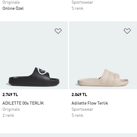
Originals
Sportswear
Online Özel
5 renk
Favori Listesine Ekle
Fa
Price
2.749 TL
Price
2.049 TL
ADILETTE 00s TERLİK
Adilette Flow Terlik
Originals
Sportswear
2 renk
5 renk