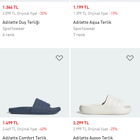
Sale price
1.364 TL
Sale price
1.199 TL
2.099 TL Orijinal fiyat
-35%
Discount
1.399 TL Orijinal fiyat
-15%
Discount
Adilette Duş Terliği
Adilette Aqua Terlik
Sportswear
Sportswear
6 renk
7 renk
Favori Listesine Ekle
Fa
Sale price
1.499 TL
Sale price
2.299 TL
2.449 TL Orijinal fiyat
-40%
Discount
2.999 TL Orijinal fiyat
-25%
Discount
Adilette Comfort Terlik
Adilette Ayoon Terlik