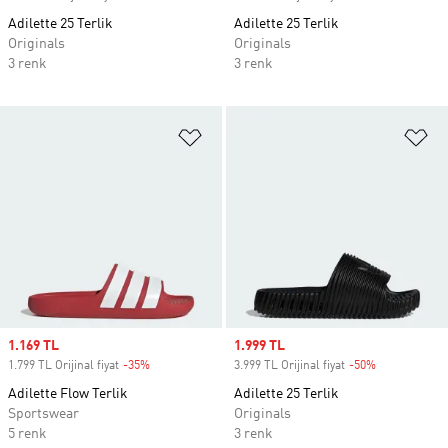
Adilette 25 Terlik
Adilette 25 Terlik
Originals
Originals
3 renk
3 renk
Favori Listesine Ekle
Fa
Sale price
1.169 TL
Sale price
1.999 TL
1.799 TL Orijinal fiyat
-35%
Discount
3.999 TL Orijinal fiyat
-50%
Discount
Adilette Flow Terlik
Adilette 25 Terlik
Sportswear
Originals
5 renk
3 renk