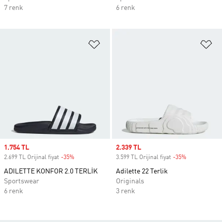
7 renk
6 renk
Favori Listesine Ekle
Fa
Sale price
1.754 TL
Sale price
2.339 TL
2.699 TL Orijinal fiyat
-35%
Discount
3.599 TL Orijinal fiyat
-35%
Discount
ADILETTE KONFOR 2.0 TERLİK
Adilette 22 Terlik
Sportswear
Originals
6 renk
3 renk