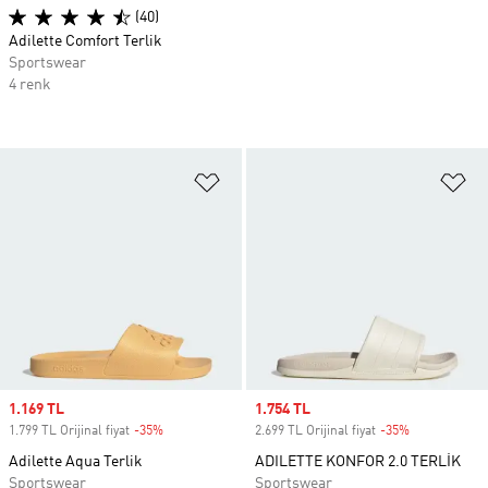
(40)
Adilette Comfort Terlik
Sportswear
4 renk
Favori Listesine Ekle
Fa
Sale price
1.169 TL
Sale price
1.754 TL
1.799 TL Orijinal fiyat
-35%
Discount
2.699 TL Orijinal fiyat
-35%
Discount
Adilette Aqua Terlik
ADILETTE KONFOR 2.0 TERLİK
Sportswear
Sportswear