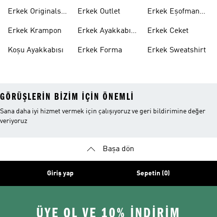
Ayakkabı
Ayakkabı
Erkek Originals
Erkek Outlet
Erkek Eşofman
Ayakkabı
Altı
Erkek Krampon
Erkek Ayakkabı
Erkek Ceket
Indirim
Koşu Ayakkabısı
Erkek Forma
Erkek Sweatshirt
GÖRÜŞLERIN BIZIM IÇIN ÖNEMLI
Sana daha iyi hizmet vermek için çalışıyoruz ve geri bildirimine değer
veriyoruz
Başa dön
Giriş yap
Sepetin (0)
ÜYE OL VE 10% İNDİRİM