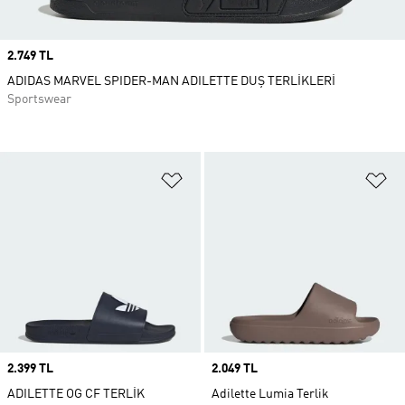
Price
2.749 TL
ADIDAS MARVEL SPIDER-MAN ADILETTE DUŞ TERLİKLERİ
Sportswear
Favori Listesine Ekle
Fa
Price
2.399 TL
Price
2.049 TL
ADILETTE OG CF TERLİK
Adilette Lumia Terlik