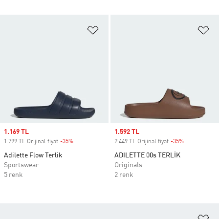
Favori Listesine Ekle
Fa
Sale price
1.169 TL
Sale price
1.592 TL
1.799 TL Orijinal fiyat
-35%
Discount
2.449 TL Orijinal fiyat
-35%
Discount
Adilette Flow Terlik
ADILETTE 00s TERLİK
Sportswear
Originals
5 renk
2 renk
Fa