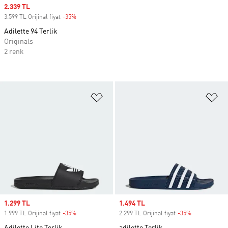
Sale price
2.339 TL
3.599 TL Orijinal fiyat
-35%
Discount
Adilette 94 Terlik
Originals
2 renk
Favori Listesine Ekle
Fa
Sale price
1.299 TL
Sale price
1.494 TL
1.999 TL Orijinal fiyat
-35%
Discount
2.299 TL Orijinal fiyat
-35%
Discount