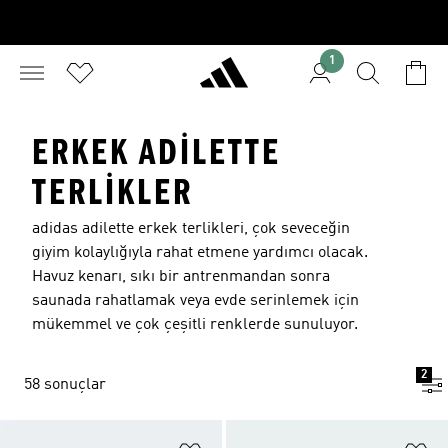
1
ERKEK ADILETTE
TERLIKLER
adidas adilette erkek terlikleri, çok seveceğin
giyim kolaylığıyla rahat etmene yardımcı olacak.
Havuz kenarı, sıkı bir antrenmandan sonra
saunada rahatlamak veya evde serinlemek için
mükemmel ve çok çeşitli renklerde sunuluyor.
2
58 sonuçlar
Favori Listesine Ekle
Fa