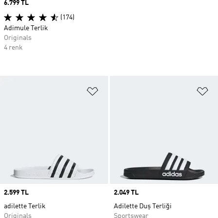
Price
6.799 TL
(174)
Adimule Terlik
Originals
4 renk
Favori Listesine Ekle
Fa
Price
2.599 TL
Price
2.049 TL
adilette Terlik
Adilette Duş Terliği
Originals
Sportswear