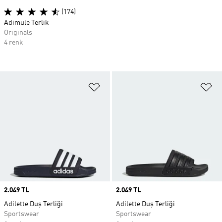
(174)
Adimule Terlik
Originals
4 renk
Favori Listesine Ekle
Fa
Price
2.049 TL
Price
2.049 TL
Adilette Duş Terliği
Adilette Duş Terliği
Sportswear
Sportswear