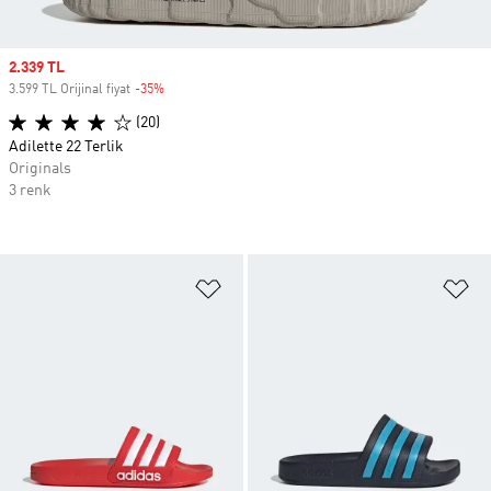
Sale price
2.339 TL
3.599 TL Orijinal fiyat
-35%
Discount
(20)
Adilette 22 Terlik
Originals
3 renk
Favori Listesine Ekle
Fa