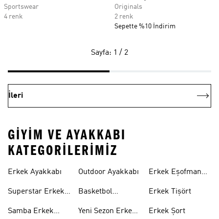
Sportswear
Originals
4 renk
2 renk
Sepette %10 İndirim
Sayfa: 1 / 2
İleri
GIYIM VE AYAKKABI
KATEGORILERIMIZ
Erkek Ayakkabı
Outdoor Ayakkabı
Erkek Eşofman
Takımı
Superstar Erkek
Basketbol
Erkek Tişört
Ayakkabı
Ayakkabısı
Samba Erkek
Yeni Sezon Erkek
Erkek Şort