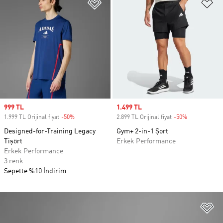
Favori Listesine Ekle
Fa
Sale price
999 TL
Sale price
1.499 TL
1.999 TL Orijinal fiyat
-50%
Discount
2.899 TL Orijinal fiyat
-50%
Discount
Designed-for-Training Legacy
Gym+ 2-in-1 Şort
Tişört
Erkek Performance
Erkek Performance
3 renk
Sepette %10 İndirim
Fa