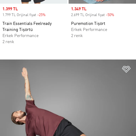
Sale price
1.399 TL
Sale price
1.349 TL
1.799 TL Orijinal fiyat
-25%
Discount
2.699 TL Orijinal fiyat
-50%
Discount
Train Essentials Feelready
Puremotion Tişört
Training Tişörtü
Erkek Performance
Erkek Performance
2 renk
2 renk
Fa