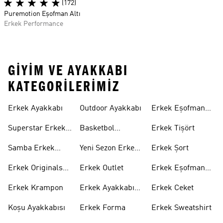
(172)
Puremotion Eşofman Altı
Erkek Performance
GIYIM VE AYAKKABI
KATEGORILERIMIZ
Erkek Ayakkabı
Outdoor Ayakkabı
Erkek Eşofman
Takımı
Superstar Erkek
Basketbol
Erkek Tişört
Ayakkabı
Ayakkabısı
Samba Erkek
Yeni Sezon Erkek
Erkek Şort
Ayakkabı
Ayakkabı
Erkek Originals
Erkek Outlet
Erkek Eşofman
Ayakkabı
Altı
Erkek Krampon
Erkek Ayakkabı
Erkek Ceket
Indirim
Koşu Ayakkabısı
Erkek Forma
Erkek Sweatshirt