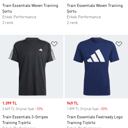
Train Essentials Woven Training
Train Essentials Woven Training
Şortu
Şortu
Erkek Performance
Erkek Performance
2 renk
2 renk
Favori Listesine Ekle
Fa
Sale price
1.399 TL
Sale price
949 TL
2.049 TL Orijinal fiyat
-35%
Discount
1.899 TL Orijinal fiyat
-50%
Discount
Train Essentials 3-Stripes
Train Essentials Feelready Logo
Training Tişörtü
Training Tişörtü