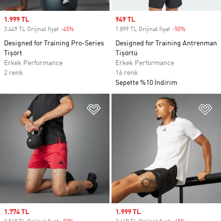
Sale price
1.999 TL
Sale price
949 TL
3.449 TL Orijinal fiyat
-45%
Discount
1.899 TL Orijinal fiyat
-50%
Discount
Designed for Training Pro-Series
Designed for Training Antrenman
Tişört
Tişörtü
Erkek Performance
Erkek Performance
2 renk
16 renk
Sepette %10 İndirim
Favori Listesine Ekle
Fa
Sale price
1.774 TL
Sale price
1.999 TL