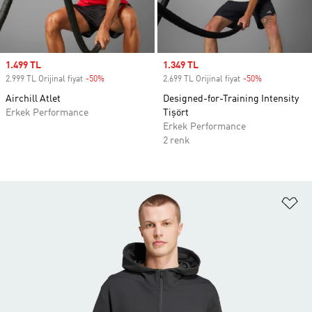
Sale price
1.499 TL
Sale price
1.349 TL
2.999 TL Orijinal fiyat
-50%
Discount
2.699 TL Orijinal fiyat
-50%
Discount
Airchill Atlet
Designed-for-Training Intensity
Erkek Performance
Tişört
Erkek Performance
2 renk
Fa