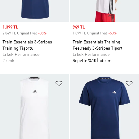
Sale price
1.399 TL
Sale price
949 TL
2.049 TL Orijinal fiyat
-35%
Discount
1.899 TL Orijinal fiyat
-50%
Discount
Train Essentials 3-Stripes
Train Essentials Training
Training Tişörtü
Feelready 3-Stripes Tişört
Erkek Performance
Erkek Performance
2 renk
Sepette %10 İndirim
Favori Listesine Ekle
Fa