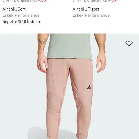
3.549 TL Orijinal fiyat
-50%
Discount
3.449 TL Orijinal fiyat
-45%
Discount
Airchill Şort
Airchill Tişört
Erkek Performance
Erkek Performance
Sepette %10 İndirim
Fa