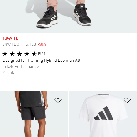
Sale price
1.949 TL
3.899 TL Orijinal fiyat
-50%
Discount
(941)
Designed for Training Hybrid Eşofman Altı
Erkek Performance
2 renk
Favori Listesine Ekle
Fa