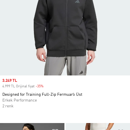
Sale price
3.249 TL
4.999 TL Orijinal fiyat
-35%
Discount
Designed for Training Full-Zip Fermuarlı Üst
Erkek Performance
2 renk