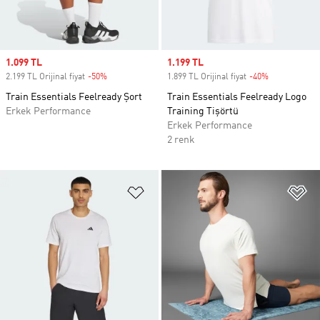
Sale price
1.099 TL
Sale price
1.199 TL
2.199 TL Orijinal fiyat
-50%
Discount
1.899 TL Orijinal fiyat
-40%
Discount
Train Essentials Feelready Şort
Train Essentials Feelready Logo
Erkek Performance
Training Tişörtü
Erkek Performance
2 renk
Favori Listesine Ekle
Fa