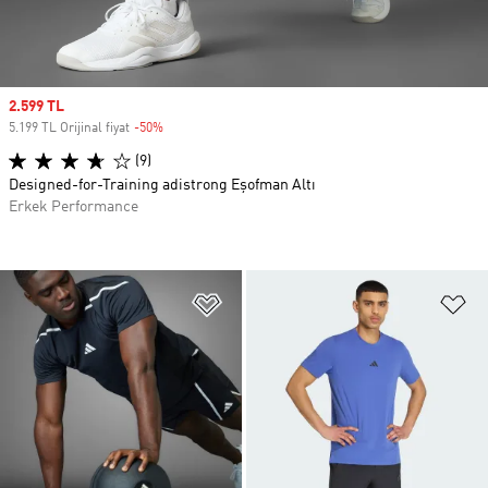
Sale price
2.599 TL
5.199 TL Orijinal fiyat
-50%
Discount
(9)
Designed-for-Training adistrong Eşofman Altı
Erkek Performance
Favori Listesine Ekle
Fa