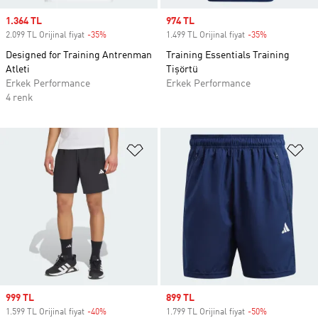
Sale price
1.364 TL
Sale price
974 TL
2.099 TL Orijinal fiyat
-35%
Discount
1.499 TL Orijinal fiyat
-35%
Discount
Designed for Training Antrenman
Training Essentials Training
Atleti
Tişörtü
Erkek Performance
Erkek Performance
4 renk
Favori Listesine Ekle
Fa
Sale price
999 TL
Sale price
899 TL
1.599 TL Orijinal fiyat
-40%
Discount
1.799 TL Orijinal fiyat
-50%
Discount