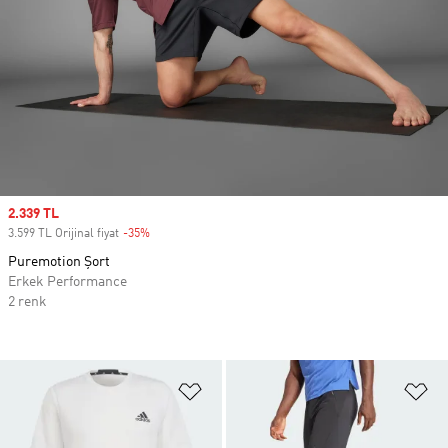
Sale price
2.339 TL
3.599 TL Orijinal fiyat
-35%
Discount
Puremotion Şort
Erkek Performance
2 renk
Favori Listesine Ekle
Fa