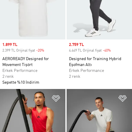
Sale price
1.899 TL
Sale price
2.759 TL
2.399 TL Orijinal fiyat
-20%
Discount
4.449 TL Orijinal fiyat
-40%
Discount
AEROREADY Designed for
Designed for Training Hybrid
Movement Tişört
Eşofman Altı
Erkek Performance
Erkek Performance
2 renk
2 renk
Sepette %10 İndirim
Favori Listesine Ekle
Fa