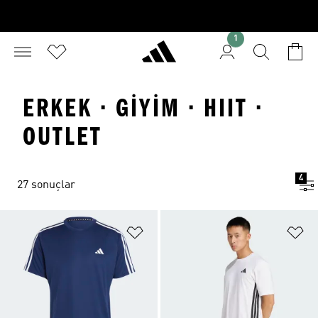
1
ERKEK · GIYIM · HIIT ·
OUTLET
4
27 sonuçlar
Favori Listesine Ekle
Fa