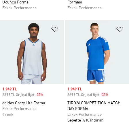
Üçüncü Forma
Forması
Erkek Performance
Erkek Performance
Favori Listesine Ekle
Fa
Sale price
1.949 TL
Sale price
1.949 TL
2.999 TL Orijinal fiyat
-35%
Discount
2.999 TL Orijinal fiyat
-35%
Discount
adidas Crazy Lite Forma
TIRO26 COMPETITION MATCH
Erkek Performance
DAY FORMA
4 renk
Erkek Performance
Sepette %10 İndirim