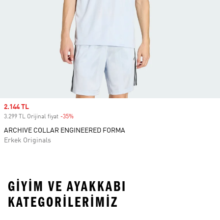
Sale price
2.144 TL
3.299 TL Orijinal fiyat
-35%
Discount
ARCHIVE COLLAR ENGINEERED FORMA
Erkek Originals
GIYIM VE AYAKKABI
KATEGORILERIMIZ