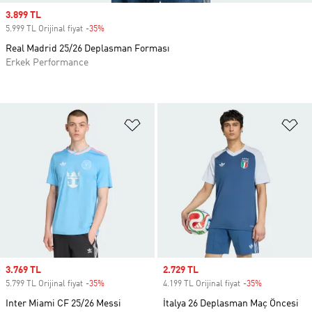
Sale price
3.899 TL
5.999 TL Orijinal fiyat
-35%
Discount
Real Madrid 25/26 Deplasman Forması
Erkek Performance
Favori Listesine Ekle
Fa
Sale price
3.769 TL
Sale price
2.729 TL
5.799 TL Orijinal fiyat
-35%
Discount
4.199 TL Orijinal fiyat
-35%
Discount
Inter Miami CF 25/26 Messi
İtalya 26 Deplasman Maç Öncesi