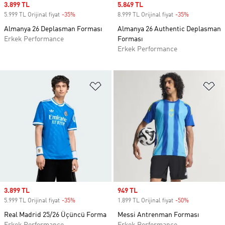
Sale price
3.899 TL
Sale price
5.849 TL
5.999 TL Orijinal fiyat
-35%
Discount
8.999 TL Orijinal fiyat
-35%
Discount
Almanya 26 Deplasman Forması
Almanya 26 Authentic Deplasman
Erkek Performance
Forması
Erkek Performance
Favori Listesine Ekle
Fa
Sale price
3.899 TL
Sale price
949 TL
5.999 TL Orijinal fiyat
-35%
Discount
1.899 TL Orijinal fiyat
-50%
Discount
Real Madrid 25/26 Üçüncü Forma
Messi Antrenman Forması