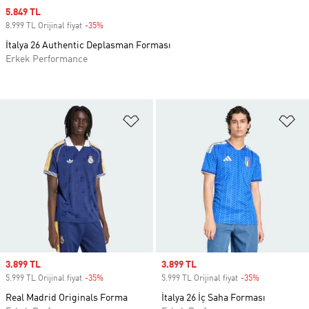
Sale price
5.849 TL
8.999 TL Orijinal fiyat
-35%
Discount
İtalya 26 Authentic Deplasman Forması
Erkek Performance
Favori Listesine Ekle
Fa
Sale price
3.899 TL
Sale price
3.899 TL
5.999 TL Orijinal fiyat
-35%
Discount
5.999 TL Orijinal fiyat
-35%
Discount
Real Madrid Originals Forma
İtalya 26 İç Saha Forması