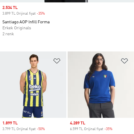
Sale price
2.534 TL
3.899 TL Orijinal fiyat
-35%
Discount
Santiago AOP Infill Forma
Erkek Originals
2 renk
Favori Listesine Ekle
Fa
Sale price
1.899 TL
Sale price
4.289 TL
3.799 TL Orijinal fiyat
-50%
Discount
6.599 TL Orijinal fiyat
-35%
Discount