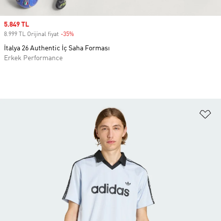
Sale price
5.849 TL
8.999 TL Orijinal fiyat
-35%
Discount
İtalya 26 Authentic İç Saha Forması
Erkek Performance
Fa