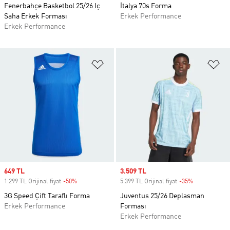
Fenerbahçe Basketbol 25/26 Iç
İtalya 70s Forma
Saha Erkek Forması
Erkek Performance
Erkek Performance
Favori Listesine Ekle
Fa
Sale price
649 TL
Sale price
3.509 TL
1.299 TL Orijinal fiyat
-50%
Discount
5.399 TL Orijinal fiyat
-35%
Discount
3G Speed Çift Taraflı Forma
Juventus 25/26 Deplasman
Erkek Performance
Forması
Erkek Performance