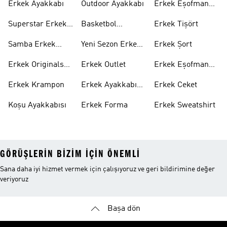
Erkek Ayakkabı
Outdoor Ayakkabı
Erkek Eşofman
Takımı
Superstar Erkek
Basketbol
Erkek Tişört
Ayakkabı
Ayakkabısı
Samba Erkek
Yeni Sezon Erkek
Erkek Şort
Ayakkabı
Ayakkabı
Erkek Originals
Erkek Outlet
Erkek Eşofman
Ayakkabı
Altı
Erkek Krampon
Erkek Ayakkabı
Erkek Ceket
Indirim
Koşu Ayakkabısı
Erkek Forma
Erkek Sweatshirt
GÖRÜŞLERIN BIZIM IÇIN ÖNEMLI
Sana daha iyi hizmet vermek için çalışıyoruz ve geri bildirimine değer
veriyoruz
Başa dön