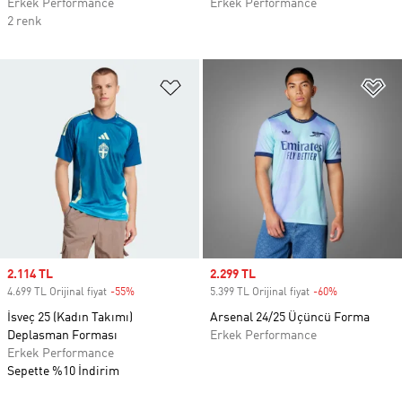
Erkek Performance
Erkek Performance
2 renk
Favori Listesine Ekle
Fa
Sale price
2.114 TL
Sale price
2.299 TL
4.699 TL Orijinal fiyat
-55%
Discount
5.399 TL Orijinal fiyat
-60%
Discount
İsveç 25 (Kadın Takımı)
Arsenal 24/25 Üçüncü Forma
Deplasman Forması
Erkek Performance
Erkek Performance
Sepette %10 İndirim