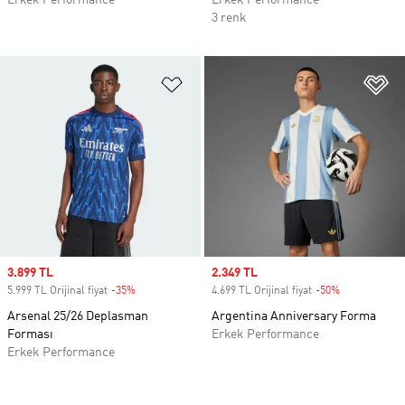
Erkek Performance
Erkek Performance
3 renk
Favori Listesine Ekle
Fa
Sale price
3.899 TL
Sale price
2.349 TL
5.999 TL Orijinal fiyat
-35%
Discount
4.699 TL Orijinal fiyat
-50%
Discount
Arsenal 25/26 Deplasman
Argentina Anniversary Forma
Forması
Erkek Performance
Erkek Performance