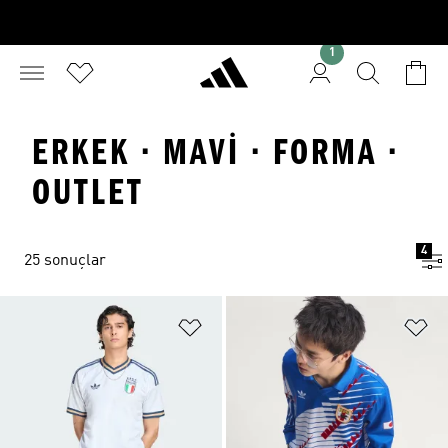
1
ERKEK · MAVI · FORMA ·
OUTLET
4
25 sonuçlar
Favori Listesine Ekle
Fa