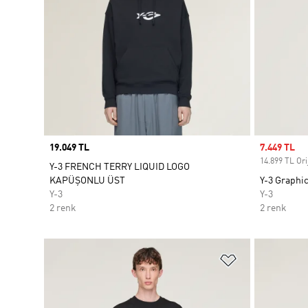
Price
19.049 TL
Sale price
7.449 TL
14.899 TL Orij
Y-3 FRENCH TERRY LIQUID LOGO
KAPÜŞONLU ÜST
Y-3 Graphi
Y-3
Y-3
2 renk
2 renk
Favori Listesi