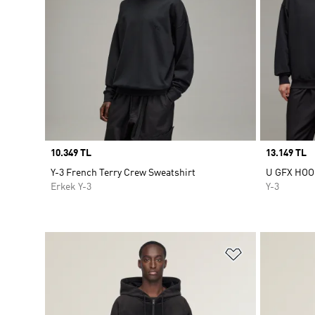
Price
10.349 TL
Price
13.149 TL
Y-3 French Terry Crew Sweatshirt
U GFX HOO
Erkek Y-3
Y-3
Favori Listesi