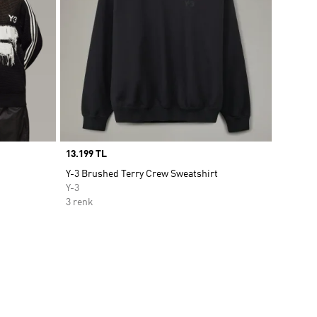
Price
13.199 TL
Y-3 Brushed Terry Crew Sweatshirt
Y-3
3 renk