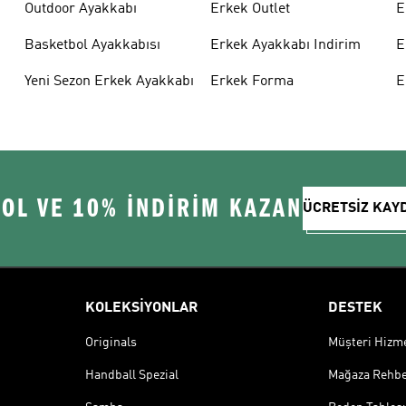
Outdoor Ayakkabı
Erkek Outlet
E
Basketbol Ayakkabısı
Erkek Ayakkabı Indirim
E
Yeni Sezon Erkek Ayakkabı
Erkek Forma
E
 OL VE 10% İNDİRİM KAZAN
ÜCRETSİZ KAY
KOLEKSİYONLAR
DESTEK
Originals
Müşteri Hizmet
Handball Spezial
Mağaza Rehbe