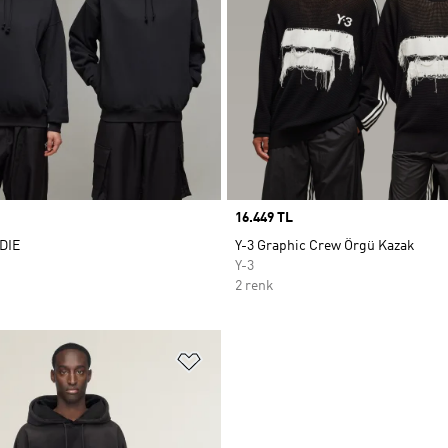
Price
16.449 TL
DIE
Y-3 Graphic Crew Örgü Kazak
Y-3
2 renk
ne Ekle
Favori Listesine Ekle