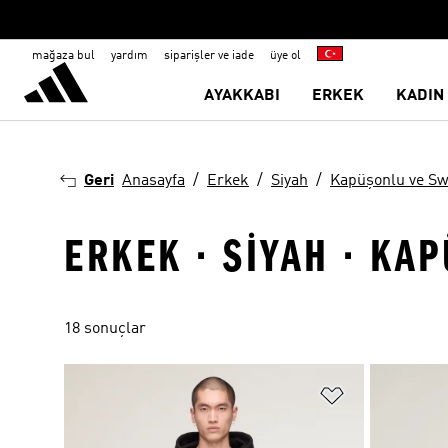
mağaza bul
yardım
siparişler ve iade
üye ol
AYAKKABI
ERKEK
KADIN
Geri
Anasayfa
Erkek
Siyah
Kapüşonlu ve Sw
ERKEK · SIYAH · KA
18 sonuçlar
Favori Listesi