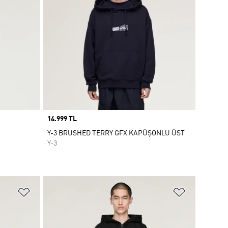
Price
14.999 TL
Y-3 BRUSHED TERRY GFX KAPÜŞONLU ÜST
Y-3
Favori Listesine Ekle
Favori List