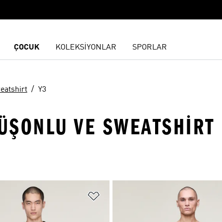
ÇOCUK
KOLEKSİYONLAR
SPORLAR
eatshirt
Y3
PÜŞONLU VE SWEATSHIRT 
ne Ekle
Favori Listesine Ekle