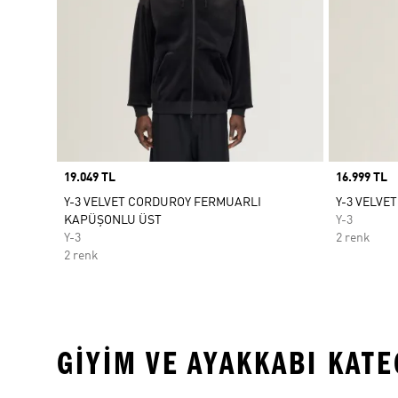
Price
19.049 TL
Price
16.999 TL
Y-3 VELVET CORDUROY FERMUARLI
Y-3 VELVE
KAPÜŞONLU ÜST
Y-3
Y-3
2 renk
2 renk
GIYIM VE AYAKKABI KAT