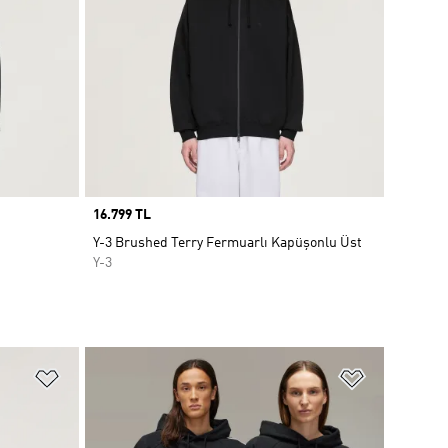
Price
16.799 TL
Y-3 Brushed Terry Fermuarlı Kapüşonlu Üst
Y-3
Favori Listesine Ekle
Favori List