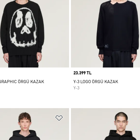
Price
23.399 TL
 GRAPHIC ÖRGÜ KAZAK
Y-3 LOGO ÖRGÜ KAZAK
Y-3
ne Ekle
Favori Listesine Ekle