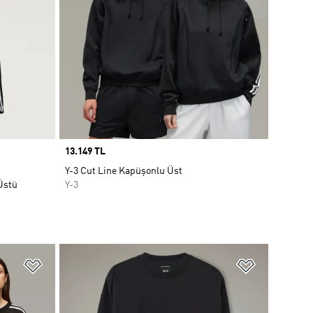
Price
13.149 TL
Y-3 Cut Line Kapüşonlu Üst
Üstü
Y-3
Favori Listesine Ekle
Favori List