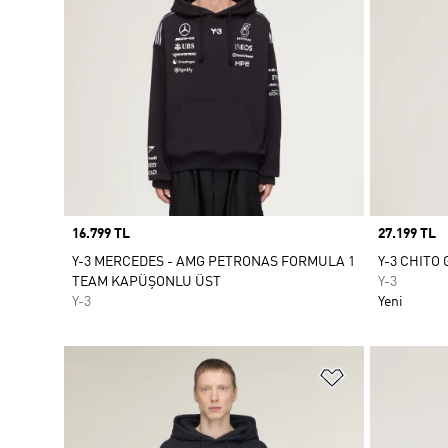
Price
16.799 TL
Price
27.199 TL
Y-3 MERCEDES - AMG PETRONAS FORMULA 1
Y-3 CHITO
TEAM KAPÜŞONLU ÜST
Y-3
Y-3
Yeni
Favori Listesi