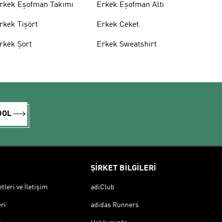
rkek Eşofman Takımı
Erkek Eşofman Altı
rkek Tişört
Erkek Ceket
rkek Şort
Erkek Sweatshirt
DOL
ŞİRKET BİLGİLERİ
leri ve İletişim
adiClub
ri
adidas Runners