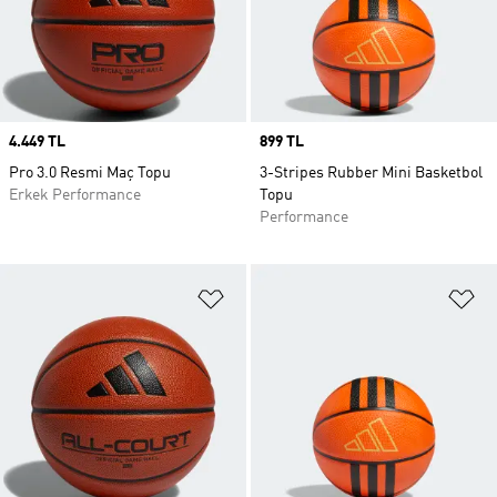
Price
4.449 TL
Price
899 TL
Pro 3.0 Resmi Maç Topu
3-Stripes Rubber Mini Basketbol
Erkek Performance
Topu
Performance
Favori Listesine Ekle
Fa