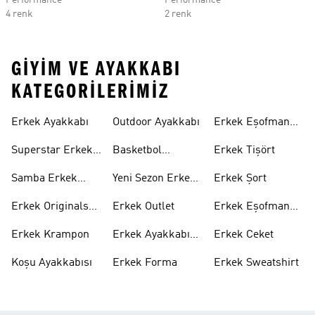
Performance
Performance
4 renk
2 renk
GIYIM VE AYAKKABI
KATEGORILERIMIZ
Erkek Ayakkabı
Outdoor Ayakkabı
Erkek Eşofman
Takımı
Superstar Erkek
Basketbol
Erkek Tişört
Ayakkabı
Ayakkabısı
Samba Erkek
Yeni Sezon Erkek
Erkek Şort
Ayakkabı
Ayakkabı
Erkek Originals
Erkek Outlet
Erkek Eşofman
Ayakkabı
Altı
Erkek Krampon
Erkek Ayakkabı
Erkek Ceket
Indirim
Koşu Ayakkabısı
Erkek Forma
Erkek Sweatshirt