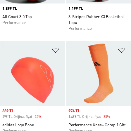
Price
1.899 TL
Price
1.199 TL
All Court 3.0 Top
3-Stripes Rubber X3 Basketbol
Performance
Topu
Performance
Favori Listesine Ekle
Fa
Sale price
389 TL
Sale price
974 TL
599 TL Orijinal fiyat
-35%
Discount
1.499 TL Orijinal fiyat
-35%
Discount
adidas Logo Bone
Performance Knee+ Çorap 1 Çift