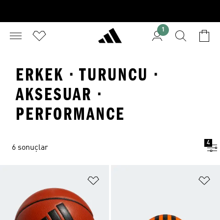
1
ERKEK · TURUNCU ·
AKSESUAR ·
PERFORMANCE
4
6 sonuçlar
Favori Listesine Ekle
Fa