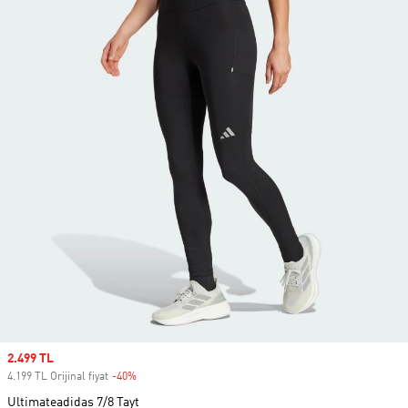
Sale price
2.499 TL
4.199 TL Orijinal fiyat
-40%
Discount
Ultimateadidas 7/8 Tayt