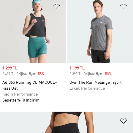
Favori Listesine Ekle
Fa
Sale price
1.299 TL
Sale price
1.199 TL
2.699 TL Orijinal fiyat
-55%
Discount
2.399 TL Orijinal fiyat
-50%
Discount
Adi365 Running CLIMACOOL+
Own The Run Melange Tişört
Kısa Üst
Erkek Performance
Kadın Performance
Sepette %10 İndirim
Fa