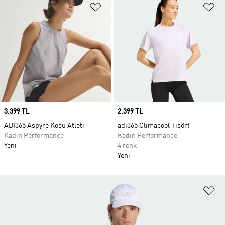
Favori Listesine Ekle
Fa
Price
3.399 TL
Price
2.399 TL
ADI365 Aspyre Koşu Atleti
adi365 Climacool Tişört
Kadın Performance
Kadın Performance
Yeni
4 renk
Yeni
Fa