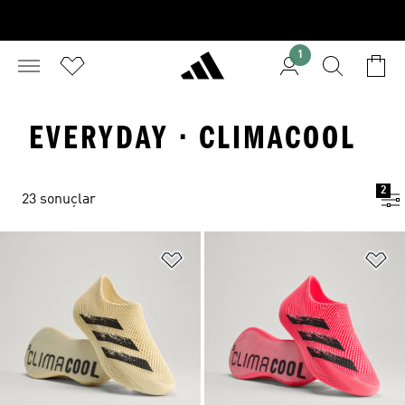
1
EVERYDAY · CLIMACOOL
2
23 sonuçlar
Favori Listesine Ekle
Fa