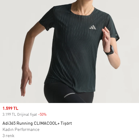
Sale price
1.599 TL
3.199 TL Orijinal fiyat
-50%
Discount
Adi365 Running CLIMACOOL+ Tişört
Kadın Performance
3 renk