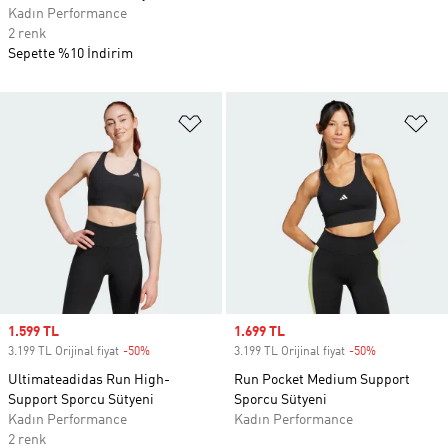
Kadın Performance
2 renk
Sepette %10 İndirim
Favori Listesine Ekle
Fa
Sale price
1.599 TL
Sale price
1.699 TL
3.199 TL Orijinal fiyat
-50%
Discount
3.199 TL Orijinal fiyat
-50%
Discount
Ultimateadidas Run High-
Run Pocket Medium Support
Support Sporcu Sütyeni
Sporcu Sütyeni
Kadın Performance
Kadın Performance
2 renk