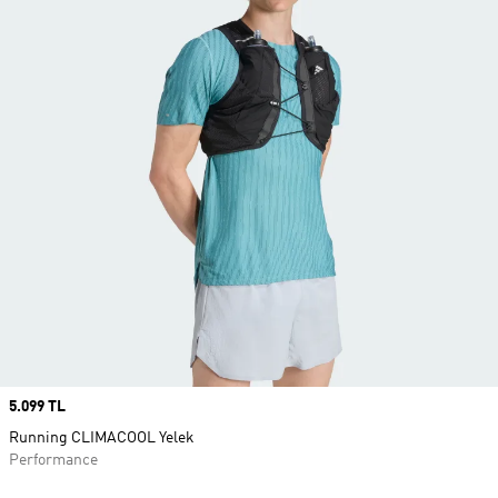
Price
5.099 TL
Running CLIMACOOL Yelek
Performance