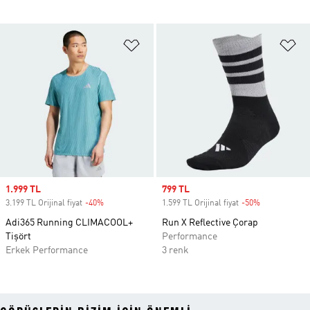
Favori Listesine Ekle
Fa
Sale price
1.999 TL
Sale price
799 TL
3.199 TL Orijinal fiyat
-40%
Discount
1.599 TL Orijinal fiyat
-50%
Discount
Adi365 Running CLIMACOOL+
Run X Reflective Çorap
Tişört
Performance
Erkek Performance
3 renk