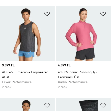
Favori Listesine Ekle
Fa
Price
3.399 TL
Price
4.099 TL
ADI365 Climacool+ Engineered
adi365 Iconic Running 1/2
Atlet
Fermuarlı Üst
Erkek Performance
Kadın Performance
2 renk
2 renk
Favori Listesine Ekle
Fa