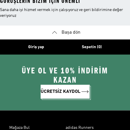
GÖRÜŞLERIN BIZIM IÇIN ÖNEMLI
Sana daha iyi hizmet vermek için çalışıyoruz ve geri bildirimine değer
veriyoruz
Başa dön
Giriş yap
Sepetin (0)
ÜYE OL VE 10% İNDİRİM
KAZAN
ÜCRETSİZ KAYDOL
Mağaza Bul
adidas Runners