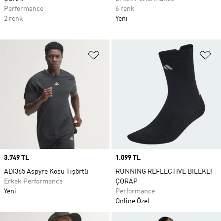
Performance
6 renk
2 renk
Yeni
Favori Listesine Ekle
Fa
Price
3.749 TL
Price
1.099 TL
ADI365 Aspyre Koşu Tişörtü
RUNNING REFLECTIVE BİLEKLİ
Erkek Performance
ÇORAP
Yeni
Performance
Online Özel