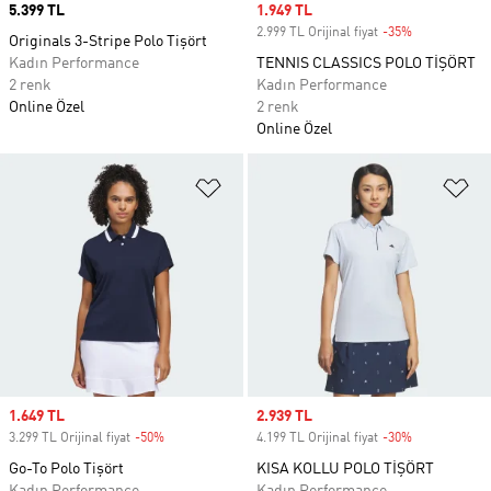
Price
5.399 TL
Sale price
1.949 TL
2.999 TL Orijinal fiyat
-35%
Discount
Originals 3-Stripe Polo Tişört
Kadın Performance
TENNIS CLASSICS POLO TİŞÖRT
2 renk
Kadın Performance
Online Özel
2 renk
Online Özel
Favori Listesine Ekle
Fa
Sale price
1.649 TL
Sale price
2.939 TL
3.299 TL Orijinal fiyat
-50%
Discount
4.199 TL Orijinal fiyat
-30%
Discount
Go-To Polo Tişört
KISA KOLLU POLO TİŞÖRT