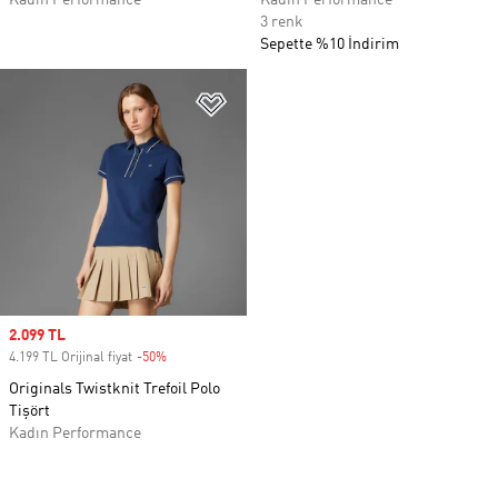
Kadın Performance
Kadın Performance
3 renk
Sepette %10 İndirim
Favori Listesine Ekle
Sale price
2.099 TL
4.199 TL Orijinal fiyat
-50%
Discount
Originals Twistknit Trefoil Polo
Tişört
Kadın Performance