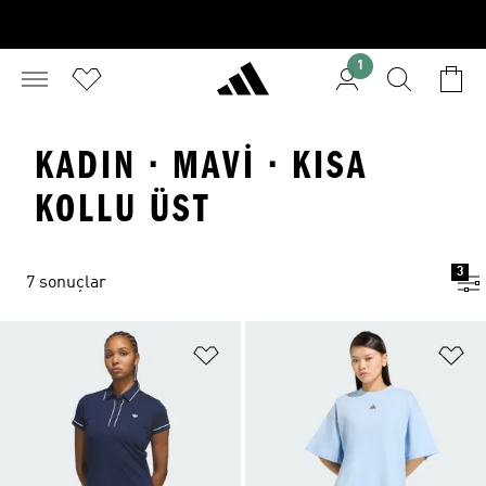
1
KADIN · MAVI · KISA
KOLLU ÜST
3
7 sonuçlar
Favori Listesine Ekle
Fa