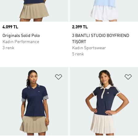
Price
4.099 TL
Price
2.399 TL
Originals Solid Polo
3 BANTLI STUDIO BOYFRIEND
Kadın Performance
TİŞÖRT
3 renk
Kadın Sportswear
5 renk
Favori Listesine Ekle
Fa