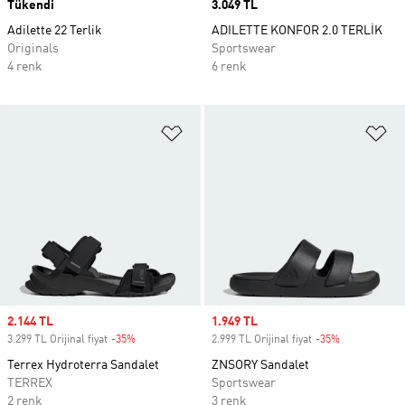
Tükendi
Price
3.049 TL
Adilette 22 Terlik
ADILETTE KONFOR 2.0 TERLİK
Originals
Sportswear
4 renk
6 renk
Favori Listesine Ekle
Fa
Sale price
2.144 TL
Sale price
1.949 TL
3.299 TL Orijinal fiyat
-35%
Discount
2.999 TL Orijinal fiyat
-35%
Discount
Terrex Hydroterra Sandalet
ZNSORY Sandalet
TERREX
Sportswear
2 renk
3 renk