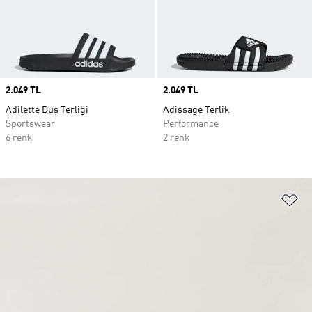
Price
2.049 TL
Price
2.049 TL
Adilette Duş Terliği
Adissage Terlik
Sportswear
Performance
6 renk
2 renk
Fa