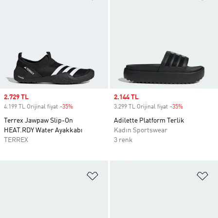
Sale price
2.729 TL
Sale price
2.144 TL
4.199 TL Orijinal fiyat
-35%
Discount
3.299 TL Orijinal fiyat
-35%
Discount
Terrex Jawpaw Slip-On
Adilette Platform Terlik
HEAT.RDY Water Ayakkabı
Kadın Sportswear
TERREX
3 renk
Favori Listesine Ekle
Fa