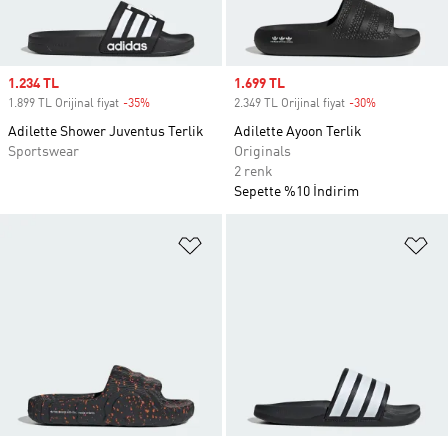
Sale price
1.234 TL
Sale price
1.699 TL
1.899 TL Orijinal fiyat
-35%
Discount
2.349 TL Orijinal fiyat
-30%
Discount
Adilette Shower Juventus Terlik
Adilette Ayoon Terlik
Sportswear
Originals
2 renk
Sepette %10 İndirim
Favori Listesine Ekle
Fa