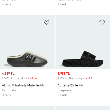
4 renk
4 renk
Favori Listesine Ekle
Fa
Sale price
4.289 TL
Sale price
1.999 TL
6.599 TL Orijinal fiyat
-35%
Discount
3.999 TL Orijinal fiyat
-50%
Discount
ADIFOM Iinfinity Mule Terlik
Adilette 25 Terlik
Originals
Originals
3 renk
3 renk