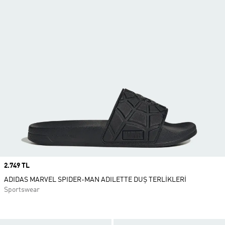
Price
2.749 TL
ADIDAS MARVEL SPIDER-MAN ADILETTE DUŞ TERLİKLERİ
Sportswear