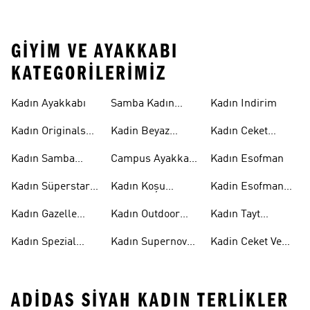
GIYIM VE AYAKKABI
KATEGORILERIMIZ
Kadın Ayakkabı
Samba Kadın
Kadın Indirim
Ayakkabı
Kadın Originals
Kadin Beyaz
Kadın Ceket
Ayakkabı
Samba
Modelleri
Kadın Samba
Campus Ayakkabı
Kadın Esofman
Ayakkabı
Kadın
Kadın Süperstar
Kadın Koşu
Kadin Esofman
Ayakkabı
Ayakkabısı
Alti
Kadın Gazelle
Kadın Outdoor
Kadın Tayt
Ayakkabı
Ayakkabı
Modelleri
Kadın Spezial
Kadın Supernova
Kadin Ceket Ve
Ayakkabı
Ayakkabı
Mont
ADIDAS SIYAH KADIN TERLIKLER