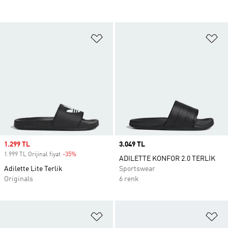
Favori Listesine Ekle
Fa
Sale price
1.299 TL
Price
3.049 TL
1.999 TL Orijinal fiyat
-35%
Discount
ADILETTE KONFOR 2.0 TERLİK
Adilette Lite Terlik
Sportswear
Originals
6 renk
Favori Listesine Ekle
Fa