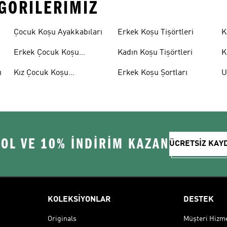
EGORILERIMIZ
Çocuk Koşu Ayakkabıları
Erkek Koşu Tişörtleri
K
Erkek Çocuk Koşu
Kadın Koşu Tişörtleri
K
Ayakkabıları
ı
Kız Çocuk Koşu
Erkek Koşu Şortları
U
Ayakkabıları
A
 OL VE 10% İNDİRİM KAZAN
ÜCRETSİZ KAY
KOLEKSİYONLAR
DESTEK
Originals
Müşteri Hizmet