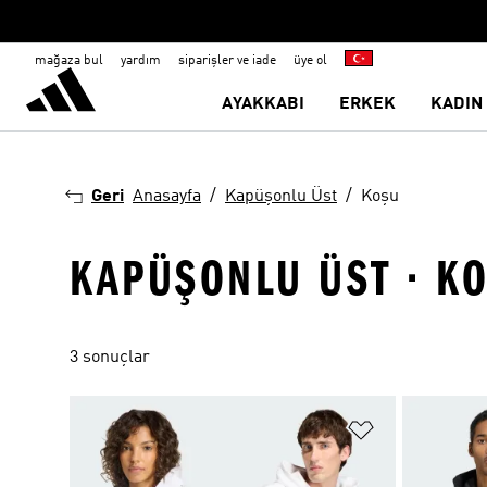
mağaza bul
yardım
siparişler ve iade
üye ol
AYAKKABI
ERKEK
KADIN
Geri
Anasayfa
Kapüşonlu Üst
Koşu
KAPÜŞONLU ÜST · K
3 sonuçlar
Favori Listesi