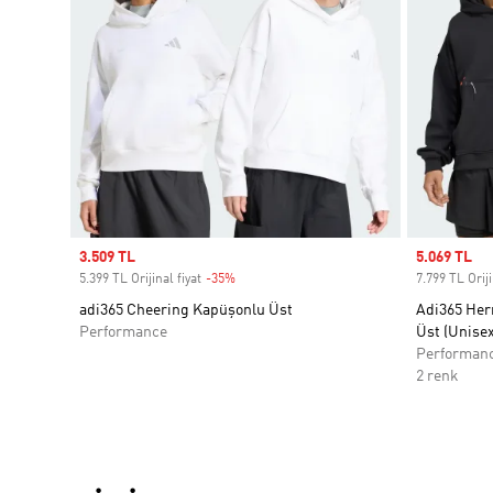
Sale price
3.509 TL
Sale price
5.069 TL
5.399 TL Orijinal fiyat
-35%
Discount
7.799 TL Oriji
adi365 Cheering Kapüşonlu Üst
Adi365 He
Performance
Üst (Unisex
Performan
2 renk