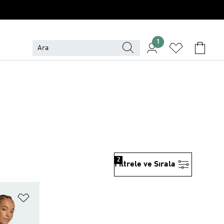
1
2
Filtrele ve Sırala
Favori Listesine Ekle