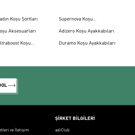
adın Koşu Şortları
Supernova Koşu
Ayakkabıları
oşu Aksesuarları
Adizero Koşu Ayakkabıları
ltraboost Koşu
Duramo Koşu Ayakkabıları
yakkabıları
DOL
ŞİRKET BİLGİLERİ
leri ve İletişim
adiClub