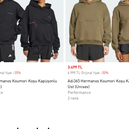
Sale price
3.499 TL
nal fiyat
-35%
Discount
6.999 TL Orijinal fiyat
-50%
Discount
rmanos Koumori Koşu Kapüşonlu
Adi365 Hermanos Koumori Koşu K
)
Üst (Unisex)
ce
Performance
2 renk