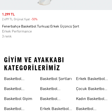
Sale price
1.299 TL
2.499 TL Orijinal fiyat
-50%
Discount
Fenerbahçe Basketbol Turkuaz Erkek Üçüncü Şort
Erkek Performance
3 renk
GIYIM VE AYAKKABI
KATEGORILERIMIZ
Basketbol
Basketbol Şortları
Erkek Basketbol
Koleksiyonları
Formaları
Basketbol
Basketbol
Çocuk Basketbol
Ayakkabıları
Formaları
Formaları
Basketbol Giyim
Basketbol
Kadın Basketbol
Tişörtleri
Tişörtleri
Basketbol
Erkek Basketbol
Basketbol