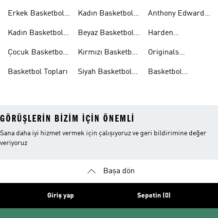
Aksesuarları
Şortları
Eşofman
Erkek Basketbol
Kadın Basketbol
Anthony Edwards
Takımları
Ayakkabıları
Şortları
Koleksiyonları
Kadın Basketbol
Beyaz Basketbol
Harden
Ayakkabıları
Ayakkabıları
Koleksiyonları
Çocuk Basketbol
Kırmızı Basketbol
Originals
Ayakkabıları
Ayakkabıları
Basketbol
Basketbol Topları
Siyah Basketbol
Basketbol
Ayakkabıları
Ayakkabıları
Ayakkabıları
Outlet
GÖRÜŞLERIN BIZIM IÇIN ÖNEMLI
Sana daha iyi hizmet vermek için çalışıyoruz ve geri bildirimine değer
veriyoruz
Başa dön
Giriş yap
Sepetin (0)