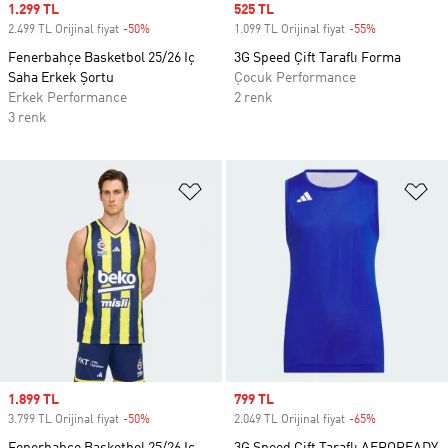
Sale price
1.299 TL
Sale price
525 TL
2.499 TL Orijinal fiyat
-50%
Discount
1.099 TL Orijinal fiyat
-55%
Discount
Fenerbahçe Basketbol 25/26 Iç
3G Speed Çift Taraflı Forma
Saha Erkek Şortu
Çocuk Performance
Erkek Performance
2 renk
3 renk
Favori Listesine Ekle
Fa
Sale price
1.899 TL
Sale price
799 TL
3.799 TL Orijinal fiyat
-50%
Discount
2.049 TL Orijinal fiyat
-65%
Discount