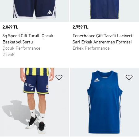
Price
2.049 TL
Price
2.759 TL
3g Speed Çift Taraflı Çocuk
Fenerbahçe Çift Tarafli Lacivert
Basketbol Şortu
Sari Erkek Antrenman Formasi
Çocuk Performance
Erkek Performance
3 renk
Favori Listesine Ekle
Fa