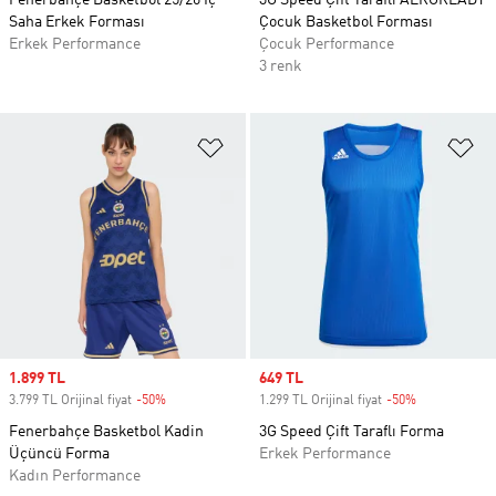
Fenerbahçe Basketbol 25/26 Iç
3G Speed Çift Taraflı AEROREADY
Saha Erkek Forması
Çocuk Basketbol Forması
Erkek Performance
Çocuk Performance
3 renk
Favori Listesine Ekle
Fa
Sale price
1.899 TL
Sale price
649 TL
3.799 TL Orijinal fiyat
-50%
Discount
1.299 TL Orijinal fiyat
-50%
Discount
Fenerbahçe Basketbol Kadin
3G Speed Çift Taraflı Forma
Üçüncü Forma
Erkek Performance
Kadın Performance