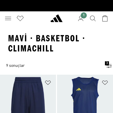
1
MAVI · BASKETBOL ·
CLIMACHILL
3
9 sonuçlar
Favori Listesine Ekle
Fa