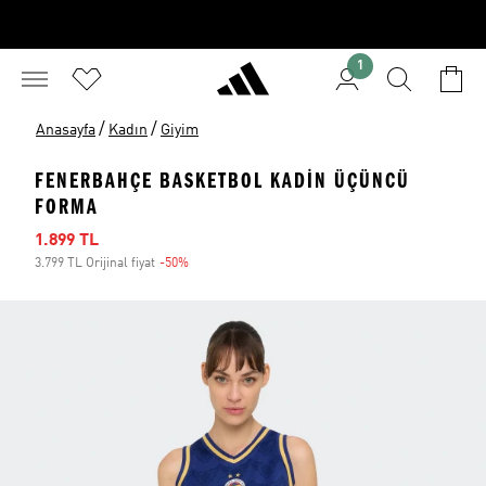
1
/
/
Anasayfa
Kadın
Giyim
FENERBAHÇE BASKETBOL KADIN ÜÇÜNCÜ
FORMA
İndirimli fiyat
1.899 TL
3.799 TL Orijinal fiyat
-50%
İndirim