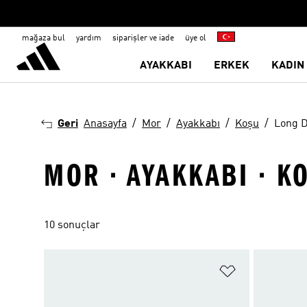
mağaza bul
yardım
siparişler ve iade
üye ol
AYAKKABI
ERKEK
KADIN
Geri
Anasayfa
Mor
Ayakkabı
Koşu
Long D
MOR · AYAKKABI · K
10 sonuçlar
Favori Listesi