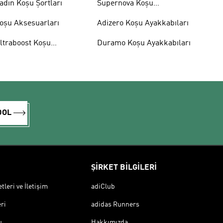
adın Koşu Şortları
Supernova Koşu
Ayakkabıları
oşu Aksesuarları
Adizero Koşu Ayakkabıları
ltraboost Koşu
Duramo Koşu Ayakkabıları
yakkabıları
DOL
ŞİRKET BİLGİLERİ
leri ve İletişim
adiClub
ri
adidas Runners
u
Hakkımızda