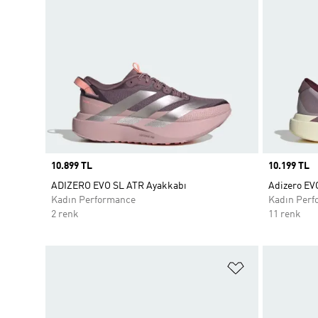
Price
10.899 TL
Price
10.199 TL
ADIZERO EVO SL ATR Ayakkabı
Adizero EV
Kadın Performance
Kadın Perf
2 renk
11 renk
Favori Listesi