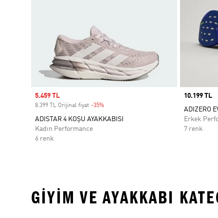
Sale price
5.459 TL
Price
10.199 TL
8.399 TL Orijinal fiyat
-35%
Discount
ADIZERO E
ADISTAR 4 KOŞU AYAKKABISI
Erkek Perf
Kadın Performance
7 renk
6 renk
GIYIM VE AYAKKABI KAT