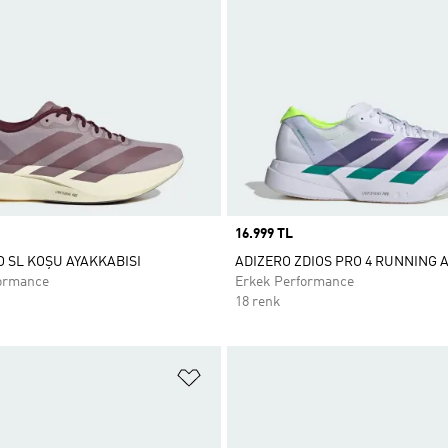
Price
16.999 TL
O SL KOŞU AYAKKABISI
ADIZERO ZDIOS PRO 4 RUNNING 
ormance
Erkek Performance
18 renk
ne Ekle
Favori Listesine Ekle