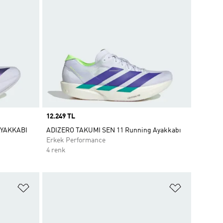
Price
12.249 TL
AYAKKABI
ADIZERO TAKUMI SEN 11 Running Ayakkabı
Erkek Performance
4 renk
Favori Listesine Ekle
Favori List