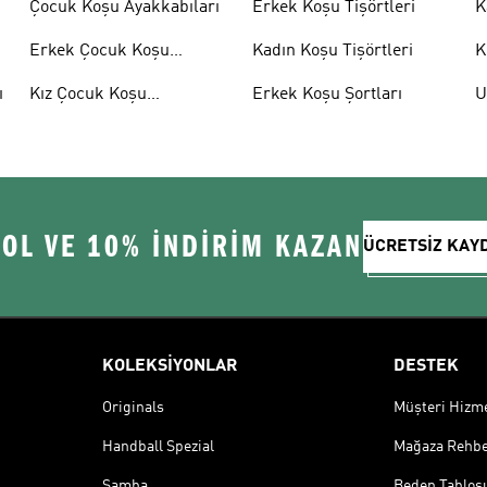
Çocuk Koşu Ayakkabıları
Erkek Koşu Tişörtleri
K
Erkek Çocuk Koşu
Kadın Koşu Tişörtleri
K
Ayakkabıları
ı
Kız Çocuk Koşu
Erkek Koşu Şortları
U
Ayakkabıları
A
 OL VE 10% İNDİRİM KAZAN
ÜCRETSİZ KAY
KOLEKSİYONLAR
DESTEK
Originals
Müşteri Hizmet
Handball Spezial
Mağaza Rehbe
Samba
Beden Tablos