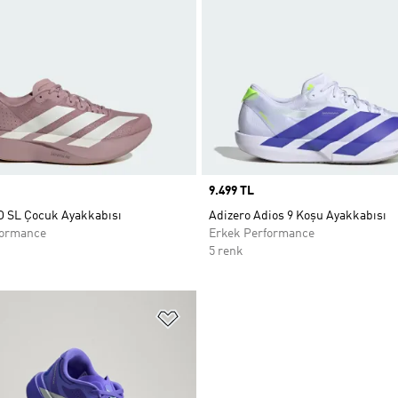
Price
9.499 TL
O SL Çocuk Ayakkabısı
Adizero Adios 9 Koşu Ayakkabısı
formance
Erkek Performance
5 renk
ne Ekle
Favori Listesine Ekle