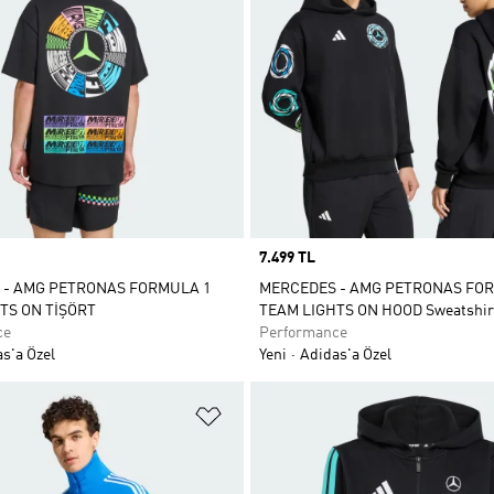
Price
7.499 TL
 - AMG PETRONAS FORMULA 1
MERCEDES - AMG PETRONAS FO
TS ON TİŞÖRT
TEAM LIGHTS ON HOOD Sweatshir
ce
Performance
s'a Özel
Yeni
Adidas'a Özel
ne Ekle
Favori Listesine Ekle