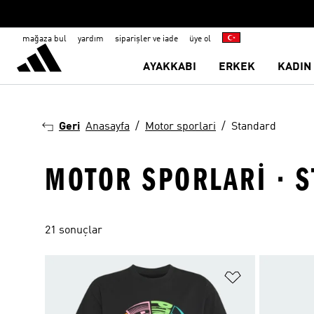
mağaza bul
yardım
siparişler ve iade
üye ol
AYAKKABI
ERKEK
KADIN
Geri
Anasayfa
Motor sporlari
Standard
MOTOR SPORLARI · 
21 sonuçlar
Favori Listesi