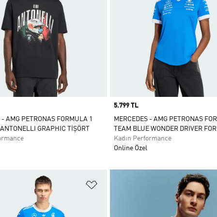
Price
5.799 TL
 - AMG PETRONAS FORMULA 1
MERCEDES - AMG PETRONAS FO
 ANTONELLI GRAPHIC TİŞÖRT
TEAM BLUE WONDER DRIVER FO
ormance
Kadın Performance
Online Özel
ne Ekle
Favori Listesine Ekle