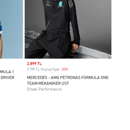
Sale price
2.899 TL
5.799 TL Orijinal fiyat
-50%
Discount
RMULA 1
 DRIVER
MERCEDES - AMG PETRONAS FORMULA ONE
TEAM MEKANİKER ÜST
Erkek Performance