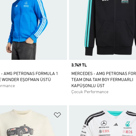
Price
3.749 TL
 - AMG PETRONAS FORMULA 1
MERCEDES - AMG PETRONAS FO
E WONDER EŞOFMAN ÜSTÜ
TEAM DNA TAM BOY FERMUARLI
ormance
KAPÜŞONLU ÜST
Çocuk Performance
ne Ekle
Favori Listesine Ekle