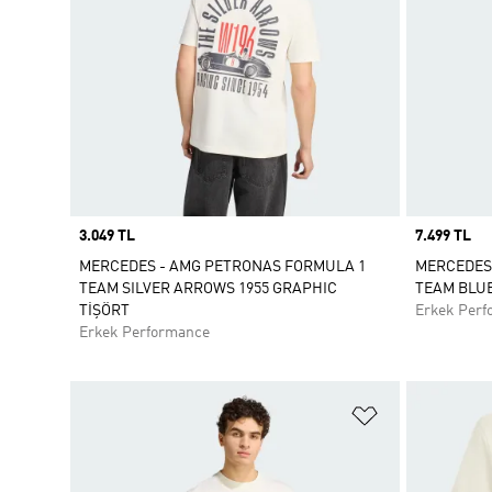
Price
3.049 TL
Price
7.499 TL
MERCEDES - AMG PETRONAS FORMULA 1
MERCEDES
TEAM SILVER ARROWS 1955 GRAPHIC
TEAM BLU
TİŞÖRT
Erkek Perf
Erkek Performance
Favori Listesi