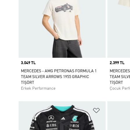
Price
3.049 TL
Price
2.399 TL
MERCEDES - AMG PETRONAS FORMULA 1
MERCEDES
TEAM SILVER ARROWS 1955 GRAPHIC
TEAM SILV
TİŞÖRT
TİŞÖRT
Erkek Performance
Çocuk Per
Favori Listesi