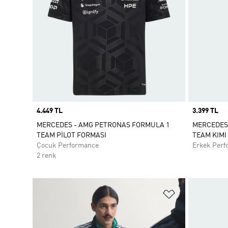
Price
4.449 TL
Price
3.399 TL
MERCEDES - AMG PETRONAS FORMULA 1
MERCEDES
TEAM PİLOT FORMASI
TEAM KIMI
Çocuk Performance
Erkek Perf
2 renk
Favori Listesi