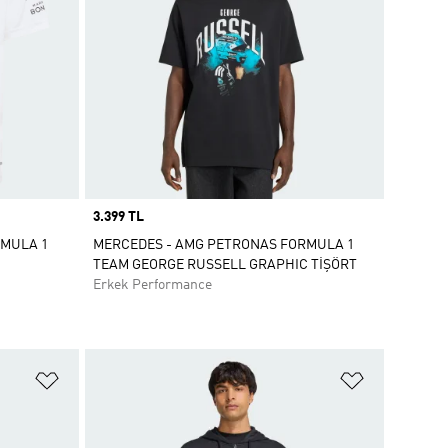
Price
3.399 TL
RMULA 1
MERCEDES - AMG PETRONAS FORMULA 1
TEAM GEORGE RUSSELL GRAPHIC TİŞÖRT
Erkek Performance
Favori Listesine Ekle
Favori List