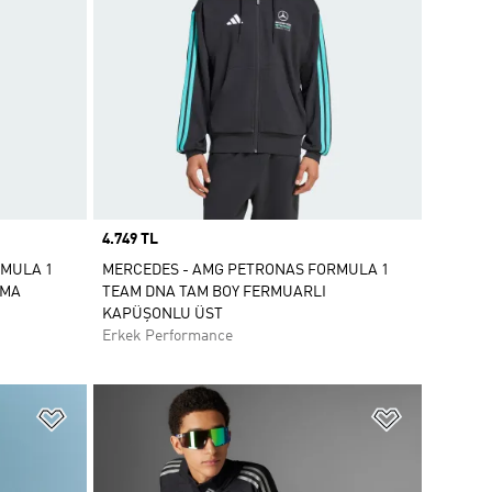
Price
4.749 TL
RMULA 1
MERCEDES - AMG PETRONAS FORMULA 1
RMA
TEAM DNA TAM BOY FERMUARLI
KAPÜŞONLU ÜST
Erkek Performance
Favori Listesine Ekle
Favori List