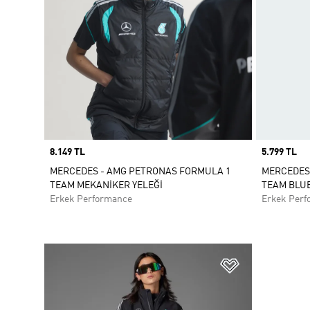
Price
8.149 TL
Price
5.799 TL
MERCEDES - AMG PETRONAS FORMULA 1
MERCEDES
TEAM MEKANİKER YELEĞİ
TEAM BLUE
Erkek Performance
Erkek Perf
Favori Listesi