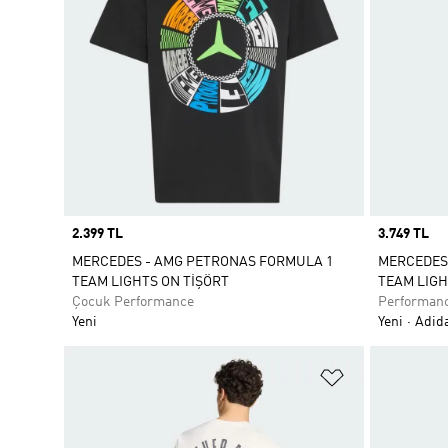
Price
2.399 TL
Price
3.749 TL
MERCEDES - AMG PETRONAS FORMULA 1
MERCEDES
TEAM LIGHTS ON TİŞÖRT
TEAM LIGH
Çocuk Performance
Performan
Yeni
Yeni
Adida
Favori Listesi