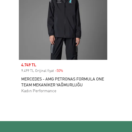
Sale price
4.749 TL
9.499 TL Orijinal fiyat
-50%
Discount
MERCEDES - AMG PETRONAS FORMULA ONE
TEAM MEKANİKER YAĞMURLUĞU
Kadın Performance