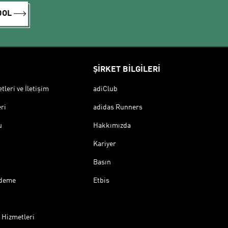
DOL
ŞİRKET BİLGİLERİ
leri ve İletişim
adiClub
ri
adidas Runners
u
Hakkımızda
Kariyer
Basın
Ödeme
Etbis
 Hizmetleri