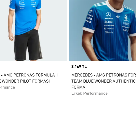
Price
8.149 TL
 - AMG PETRONAS FORMULA 1
MERCEDES - AMG PETRONAS FO
 WONDER PİLOT FORMASI
TEAM BLUE WONDER AUTHENTIC
ormance
FORMA
Erkek Performance
ne Ekle