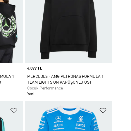
Price
4.099 TL
RMULA 1
MERCEDES - AMG PETRONAS FORMULA 1
t
TEAM LIGHTS ON KAPÜŞONLU ÜST
Çocuk Performance
Yeni
Favori Listesine Ekle
Favori List