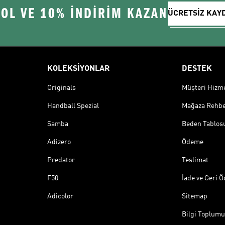
 OL VE 10% İNDİRİM KAZAN
ÜCRETSİZ KAY
KOLEKSİYONLAR
DESTEK
Originals
Müşteri Hizmet
Handball Spezial
Mağaza Rehbe
Samba
Beden Tablos
Adizero
Ödeme
Predator
Teslimat
F50
İade ve Geri 
Adicolor
Sitemap
Bilgi Toplumu