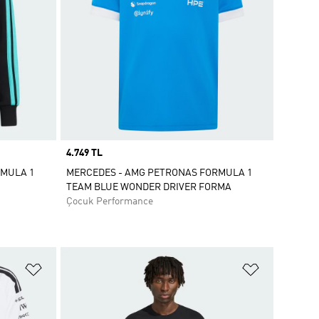
Price
4.749 TL
RMULA 1
MERCEDES - AMG PETRONAS FORMULA 1
TEAM BLUE WONDER DRIVER FORMA
Çocuk Performance
Favori Listesine Ekle
Favori List