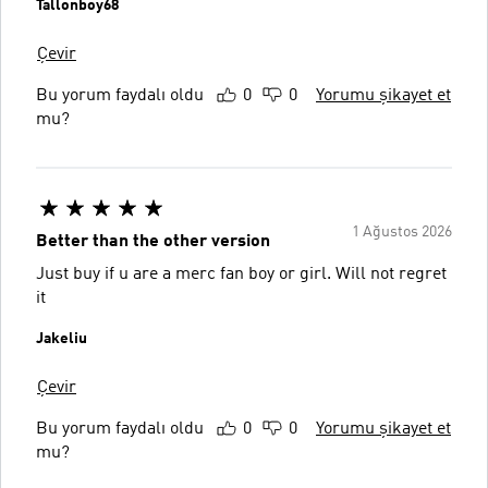
Tallonboy68
Çevir
Bu yorum faydalı oldu
0
0
Yorumu şikayet et
mu?
1 Ağustos 2026
Better than the other version
Just buy if u are a merc fan boy or girl. Will not regret
it
Jakeliu
Çevir
Bu yorum faydalı oldu
0
0
Yorumu şikayet et
mu?