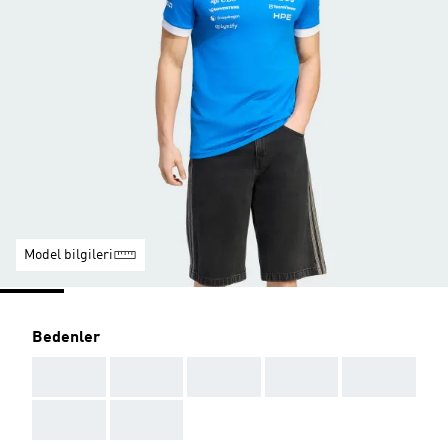
Model bilgileri
Bedenler
AAA
AAA
AAA
AAA
AAA
AAA
AAA