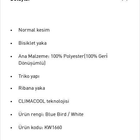
Normal kesim
Bisiklet yaka
Ana Malzeme: 100% Polyester(100% Geri̇
Dönüşümlü)
Triko yapı
Ribana yaka
CLIMACOOL teknolojisi
Ürün rengi: Blue Bird / White
Ürün kodu: KW1660