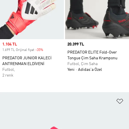
Sale price
1.104 TL
Price
20.399 TL
1.699 TL Orijinal fiyat
-35%
Discount
PREDATOR ELITE Fold-Over
PREDATOR JUNIOR KALECİ
Tongue Çim Saha Kramponu
ANTRENMAN ELDİVENİ
Futbol, Çim Saha
Futbol,
Yeni
Adidas'a Özel
2 renk
Fa