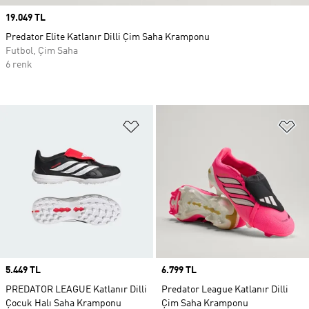
Price
19.049 TL
Predator Elite Katlanır Dilli Çim Saha Kramponu
Futbol, Çim Saha
6 renk
Favori Listesine Ekle
Fa
Price
5.449 TL
Price
6.799 TL
PREDATOR LEAGUE Katlanır Dilli
Predator League Katlanır Dilli
Çocuk Halı Saha Kramponu
Çim Saha Kramponu