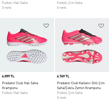
Futbol, Halı Saha
Futbol, Çim Saha
3 renk
6 renk
Favori Listesine Ekle
Fa
Price
4.099 TL
Price
4.749 TL
Predator Club Halı Saha
Predator Club Katlanır Dilli Çim
Kramponu
Saha/Çoklu Zemin Kramponu
Futbol, Halı Saha
Futbol, Çim Saha
5 renk