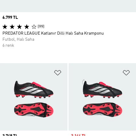
Price
6.799 TL
(99)
PREDATOR LEAGUE Katlanır Dilli Halı Saha Kramponu
Futbol, Halı Saha
6 renk
Favori Listesine Ekle
Fa