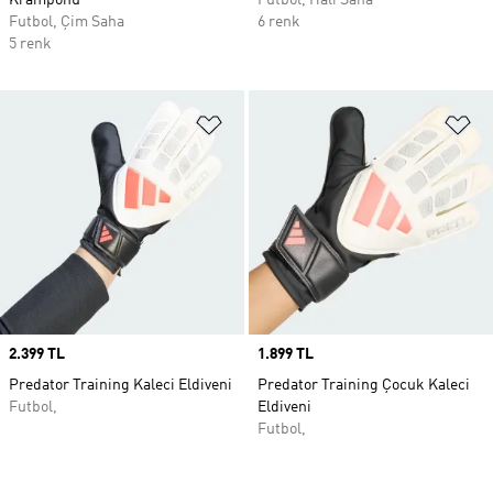
Kramponu
Futbol, Halı Saha
Futbol, Çim Saha
6 renk
5 renk
Favori Listesine Ekle
Fa
Price
2.399 TL
Price
1.899 TL
Predator Training Kaleci Eldiveni
Predator Training Çocuk Kaleci
Futbol,
Eldiveni
Futbol,