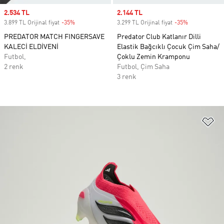
Sale price
2.534 TL
Sale price
2.144 TL
3.899 TL Orijinal fiyat
-35%
Discount
3.299 TL Orijinal fiyat
-35%
Discount
PREDATOR MATCH FINGERSAVE
Predator Club Katlanır Dilli
KALECİ ELDİVENİ
Elastik Bağcıklı Çocuk Çim Saha/
Futbol,
Çoklu Zemin Kramponu
2 renk
Futbol, Çim Saha
3 renk
Fa