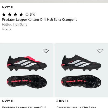
Price
6.799 TL
(99)
Predator League Katlanır Dilli Halı Saha Kramponu
Futbol, Halı Saha
6 renk
Favori Listesine Ekle
Fa
Price
6.799 TL
Price
6.099 TL