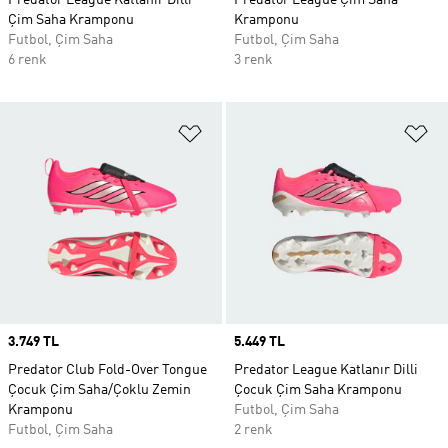
Predator League Katlanır Dilli
Predator League Çim Saha
Çim Saha Kramponu
Kramponu
Futbol, Çim Saha
Futbol, Çim Saha
6 renk
3 renk
Favori Listesine Ekle
Fa
Price
3.749 TL
Price
5.449 TL
Predator Club Fold-Over Tongue
Predator League Katlanır Dilli
Çocuk Çim Saha/Çoklu Zemin
Çocuk Çim Saha Kramponu
Kramponu
Futbol, Çim Saha
Futbol, Çim Saha
2 renk