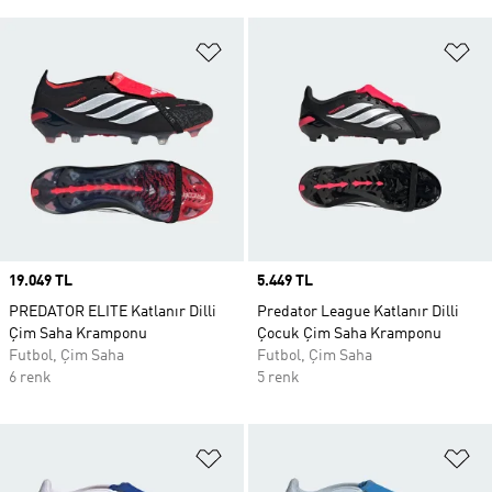
Favori Listesine Ekle
Fa
Price
19.049 TL
Price
5.449 TL
PREDATOR ELITE Katlanır Dilli
Predator League Katlanır Dilli
Çim Saha Kramponu
Çocuk Çim Saha Kramponu
Futbol, Çim Saha
Futbol, Çim Saha
6 renk
5 renk
Favori Listesine Ekle
Fa