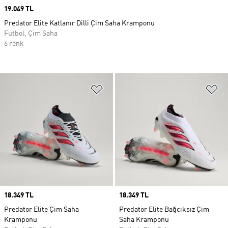
Price
19.049 TL
Predator Elite Katlanır Dilli Çim Saha Kramponu
Futbol, Çim Saha
6 renk
Favori Listesine Ekle
Fa
Price
18.349 TL
Price
18.349 TL
Predator Elite Çim Saha
Predator Elite Bağcıksız Çim
Kramponu
Saha Kramponu