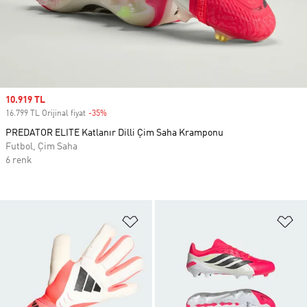
Sale price
10.919 TL
16.799 TL Orijinal fiyat
-35%
Discount
PREDATOR ELITE Katlanır Dilli Çim Saha Kramponu
Futbol, Çim Saha
6 renk
Favori Listesine Ekle
Fa