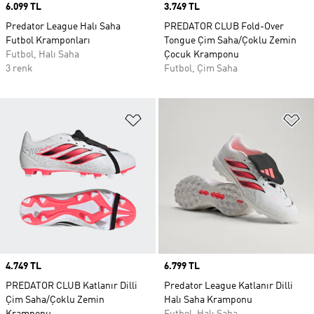
Price
6.099 TL
Price
3.749 TL
Predator League Halı Saha
PREDATOR CLUB Fold-Over
Futbol Kramponları
Tongue Çim Saha/Çoklu Zemin
Futbol, Halı Saha
Çocuk Kramponu
3 renk
Futbol, Çim Saha
Favori Listesine Ekle
Fa
Price
4.749 TL
Price
6.799 TL
PREDATOR CLUB Katlanır Dilli
Predator League Katlanır Dilli
Çim Saha/Çoklu Zemin
Halı Saha Kramponu