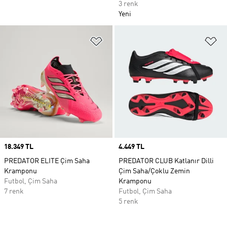
3 renk
Yeni
Favori Listesine Ekle
Fa
Price
18.349 TL
Price
4.449 TL
PREDATOR ELITE Çim Saha
PREDATOR CLUB Katlanır Dilli
Kramponu
Çim Saha/Çoklu Zemin
Futbol, Çim Saha
Kramponu
7 renk
Futbol, Çim Saha
5 renk