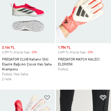
Sale price
2.144 TL
Sale price
1.754 TL
3.299 TL Orijinal fiyat
-35%
Discount
2.699 TL Orijinal fiyat
-35%
Discount
PREDATOR CLUB Katlanır Dilli
PREDATOR MATCH KALECİ
Elastik Bağcıklı Çocuk Halı Saha
ELDİVENİ
Kramponu
Futbol,
Futbol, Halı Saha
2 renk
Favori Listesine Ekle
Fa