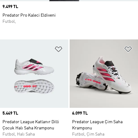
Price
9.499 TL
Predator Pro Kaleci Eldiveni
Futbol,
Favori Listesine Ekle
Fa
Price
5.449 TL
Price
6.099 TL
Predator League Katlanır Dilli
Predator League Çim Saha
Çocuk Halı Saha Kramponu
Kramponu
Futbol, Halı Saha
Futbol, Çim Saha