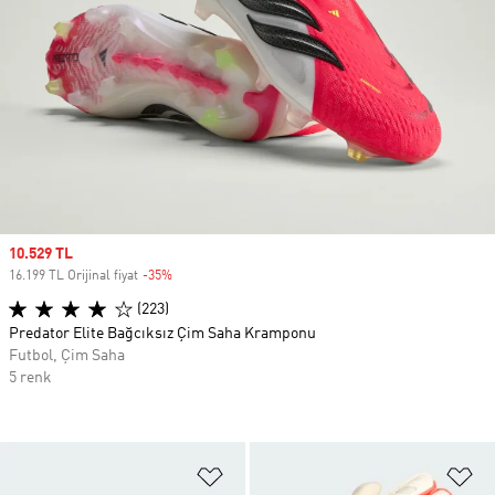
Sale price
10.529 TL
16.199 TL Orijinal fiyat
-35%
Discount
(223)
Predator Elite Bağcıksız Çim Saha Kramponu
Futbol, Çim Saha
5 renk
Favori Listesine Ekle
Fa