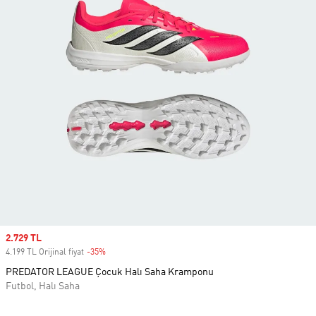
Sale price
2.729 TL
4.199 TL Orijinal fiyat
-35%
Discount
PREDATOR LEAGUE Çocuk Halı Saha Kramponu
Futbol, Halı Saha