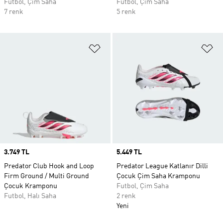
Futbol, Çim Saha
Futbol, Çim Saha
7 renk
5 renk
Favori Listesine Ekle
Fa
Price
3.749 TL
Price
5.449 TL
Predator Club Hook and Loop
Predator League Katlanır Dilli
Firm Ground / Multi Ground
Çocuk Çim Saha Kramponu
Çocuk Kramponu
Futbol, Çim Saha
Futbol, Halı Saha
2 renk
Yeni