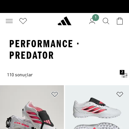
1
PERFORMANCE ·
PREDATOR
2
110 sonuçlar
Favori Listesine Ekle
Fa