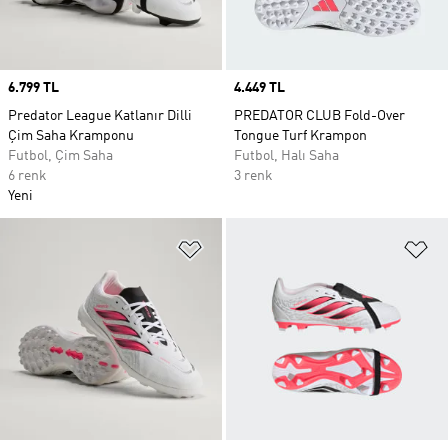
Price
6.799 TL
Price
4.449 TL
Predator League Katlanır Dilli
PREDATOR CLUB Fold-Over
Çim Saha Kramponu
Tongue Turf Krampon
Futbol, Çim Saha
Futbol, Halı Saha
6 renk
3 renk
Yeni
Favori Listesine Ekle
Fa