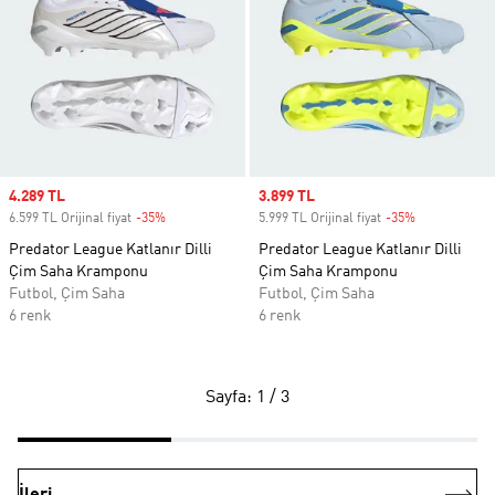
Sale price
4.289 TL
Sale price
3.899 TL
6.599 TL Orijinal fiyat
-35%
Discount
5.999 TL Orijinal fiyat
-35%
Discount
Predator League Katlanır Dilli
Predator League Katlanır Dilli
Çim Saha Kramponu
Çim Saha Kramponu
Futbol, Çim Saha
Futbol, Çim Saha
6 renk
6 renk
Sayfa: 1 / 3