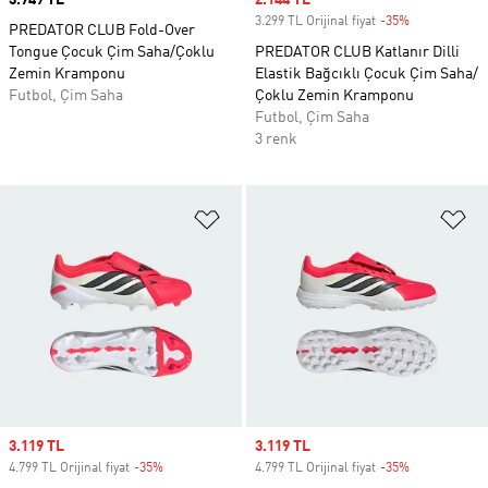
Price
3.749 TL
Sale price
2.144 TL
3.299 TL Orijinal fiyat
-35%
Discount
PREDATOR CLUB Fold-Over
Tongue Çocuk Çim Saha/Çoklu
PREDATOR CLUB Katlanır Dilli
Zemin Kramponu
Elastik Bağcıklı Çocuk Çim Saha/
Futbol, Çim Saha
Çoklu Zemin Kramponu
Futbol, Çim Saha
3 renk
Favori Listesine Ekle
Fa
Sale price
3.119 TL
Sale price
3.119 TL
4.799 TL Orijinal fiyat
-35%
Discount
4.799 TL Orijinal fiyat
-35%
Discount