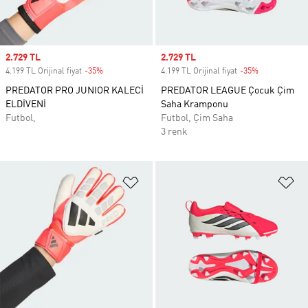
Sale price
2.729 TL
Sale price
2.729 TL
4.199 TL Orijinal fiyat
-35%
Discount
4.199 TL Orijinal fiyat
-35%
Discount
PREDATOR PRO JUNIOR KALECİ
PREDATOR LEAGUE Çocuk Çim
ELDİVENİ
Saha Kramponu
Futbol,
Futbol, Çim Saha
3 renk
Favori Listesine Ekle
Fa