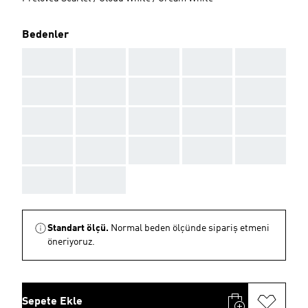
Bedenler
AAA
AAA
AAA
AAA
AAA
AAA
AAA
AAA
AAA
AAA
AAA
AAA
AAA
AAA
AAA
AAA
AAA
AAA
AAA
AAA
AAA
AAA
Standart ölçü.
Normal beden ölçünde sipariş etmeni
öneriyoruz.
Sepete Ekle