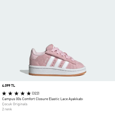
Price
4.099 TL
(322)
Campus 00s Comfort Closure Elastic Lace Ayakkabı
Çocuk Originals
2 renk