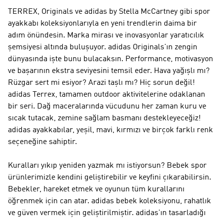
TERREX, Originals ve adidas by Stella McCartney gibi spor
ayakkabı koleksiyonlarıyla en yeni trendlerin daima bir
adım önündesin. Marka mirası ve inovasyonlar yaratıcılık
şemsiyesi altında buluşuyor.
adidas Originals
'ın zengin
dünyasında işte bunu bulacaksın.
Performance
, motivasyon
ve başarının ekstra seviyesini temsil eder. Hava yağışlı mı?
Rüzgar sert mi esiyor? Arazi taşlı mı? Hiç sorun değil!
adidas Terrex
, tamamen outdoor aktivitelerine odaklanan
bir seri. Dağ maceralarında vücudunu her zaman kuru ve
sıcak tutacak, zemine sağlam basmanı destekleyeceğiz!
adidas ayakkabılar, yeşil, mavi, kırmızı ve birçok farklı renk
seçeneğine sahiptir.
Kuralları yıkıp yeniden yazmak mı istiyorsun? Bebek spor
ürünlerimizle kendini geliştirebilir ve keyfini çıkarabilirsin.
Bebekler, hareket etmek ve oyunun tüm kurallarını
öğrenmek için can atar. adidas bebek koleksiyonu, rahatlık
ve güven vermek için geliştirilmiştir. adidas'ın tasarladığı