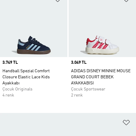
Price
3.749 TL
Price
3.049 TL
Handball Spezial Comfort
ADIDAS DISNEY MINNIE MOUSE
Closure Elastic Lace Kids
GRAND COURT BEBEK
Ayakkabı
AYAKKABISI
Çocuk Originals
Çocuk Sportswear
4 renk
2 renk
Fa