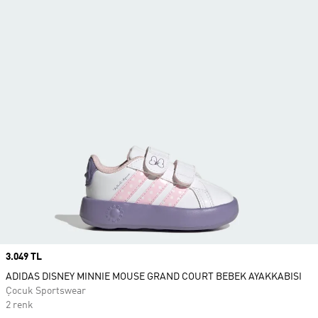
Price
3.049 TL
ADIDAS DISNEY MINNIE MOUSE GRAND COURT BEBEK AYAKKABISI
Çocuk Sportswear
2 renk