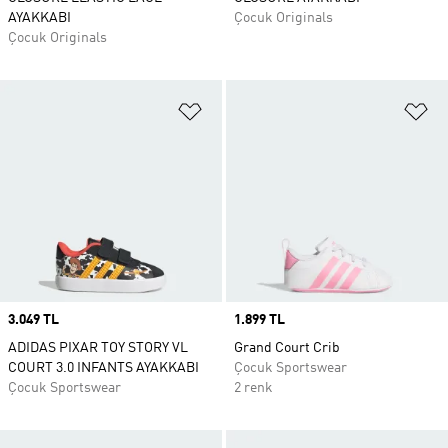
AYAKKABI
Çocuk Originals
Çocuk Originals
Favori Listesine Ekle
Fa
Price
3.049 TL
Price
1.899 TL
ADIDAS PIXAR TOY STORY VL
Grand Court Crib
COURT 3.0 INFANTS AYAKKABI
Çocuk Sportswear
Çocuk Sportswear
2 renk