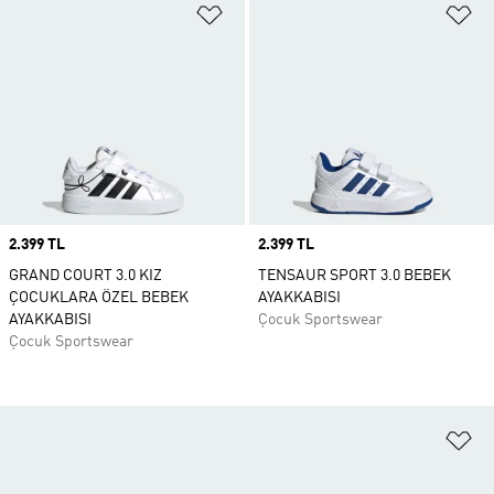
Favori Listesine Ekle
Fa
Price
2.399 TL
Price
2.399 TL
GRAND COURT 3.0 KIZ
TENSAUR SPORT 3.0 BEBEK
ÇOCUKLARA ÖZEL BEBEK
AYAKKABISI
AYAKKABISI
Çocuk Sportswear
Çocuk Sportswear
Fa