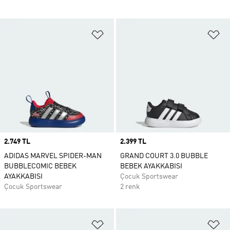
Favori Listesine Ekle
Fa
Price
2.749 TL
Price
2.399 TL
ADIDAS MARVEL SPIDER-MAN
GRAND COURT 3.0 BUBBLE
BUBBLECOMIC BEBEK
BEBEK AYAKKABISI
AYAKKABISI
Çocuk Sportswear
Çocuk Sportswear
2 renk
Favori Listesine Ekle
Fa