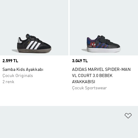
Price
2.599 TL
Price
3.049 TL
Samba Kids Ayakkabı
ADIDAS MARVEL SPIDER-MAN
Çocuk Originals
VL COURT 3.0 BEBEK
2 renk
AYAKKABISI
Çocuk Sportswear
Fa