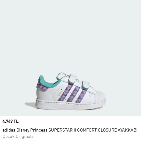
Price
4.749 TL
adidas Disney Princess SUPERSTAR II COMFORT CLOSURE AYAKKABI
Çocuk Originals