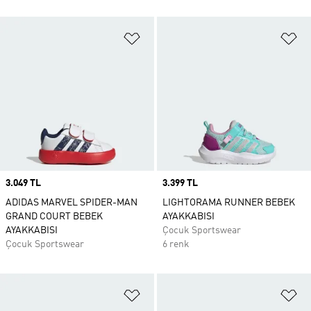
Favori Listesine Ekle
Fa
Price
3.049 TL
Price
3.399 TL
ADIDAS MARVEL SPIDER-MAN
LIGHTORAMA RUNNER BEBEK
GRAND COURT BEBEK
AYAKKABISI
AYAKKABISI
Çocuk Sportswear
Çocuk Sportswear
6 renk
Favori Listesine Ekle
Fa