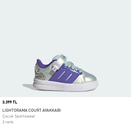
Price
3.399 TL
LIGHTORAMA COURT AYAKKABI
Çocuk Sportswear
3 renk