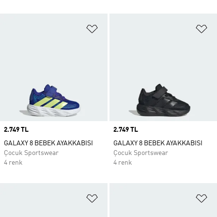
Favori Listesine Ekle
Fa
Price
2.749 TL
Price
2.749 TL
GALAXY 8 BEBEK AYAKKABISI
GALAXY 8 BEBEK AYAKKABISI
Çocuk Sportswear
Çocuk Sportswear
4 renk
4 renk
Favori Listesine Ekle
Fa