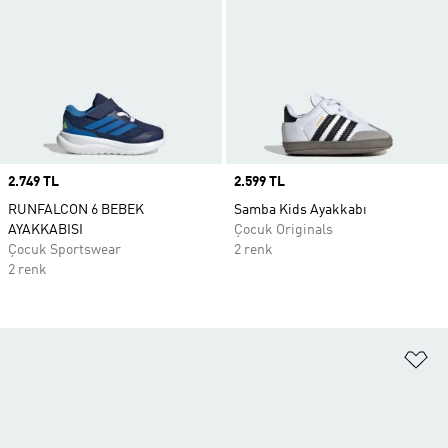
Price
2.749 TL
Price
2.599 TL
RUNFALCON 6 BEBEK
Samba Kids Ayakkabı
AYAKKABISI
Çocuk Originals
Çocuk Sportswear
2 renk
2 renk
Fa