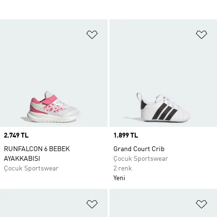
Favori Listesine Ekle
Fa
Price
2.749 TL
Price
1.899 TL
RUNFALCON 6 BEBEK
Grand Court Crib
AYAKKABISI
Çocuk Sportswear
Çocuk Sportswear
2 renk
Yeni
Favori Listesine Ekle
Fa