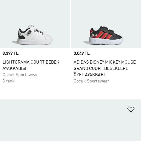
Price
3.399 TL
Price
3.049 TL
LIGHTORAMA COURT BEBEK
ADIDAS DISNEY MICKEY MOUSE
AYAKKABISI
GRAND COURT BEBEKLERE
Çocuk Sportswear
ÖZEL AYAKKABI
3 renk
Çocuk Sportswear
Fa