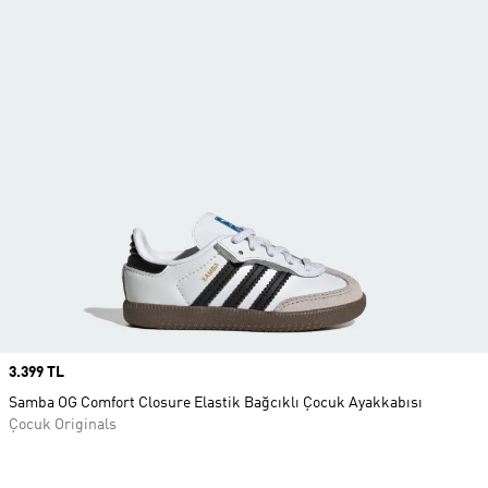
Price
3.399 TL
Samba OG Comfort Closure Elastik Bağcıklı Çocuk Ayakkabısı
Çocuk Originals