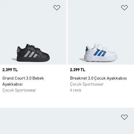
Favori Listesine Ekle
Fa
Price
2.399 TL
Price
2.399 TL
Grand Court 3.0 Bebek
Breaknet 3.0 Çocuk Ayakkabısı
Ayakkabısı
Çocuk Sportswear
Çocuk Sportswear
4 renk
Fa