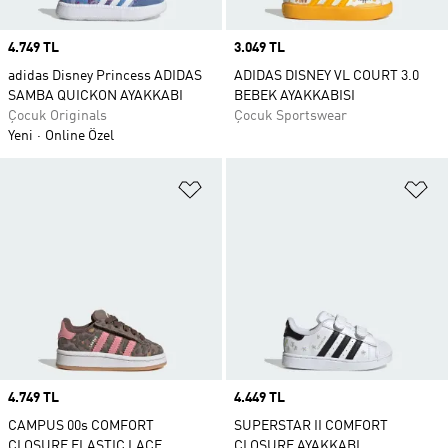
Price
4.749 TL
Price
3.049 TL
adidas Disney Princess ADIDAS
ADIDAS DISNEY VL COURT 3.0
SAMBA QUICKON AYAKKABI
BEBEK AYAKKABISI
Çocuk Originals
Çocuk Sportswear
Yeni
Online Özel
Favori Listesine Ekle
Fa
Price
4.749 TL
Price
4.449 TL
CAMPUS 00s COMFORT
SUPERSTAR II COMFORT
CLOSURE ELASTIC LACE
CLOSURE AYAKKABI