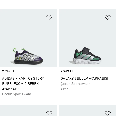
Favori Listesine Ekle
Fa
Price
2.749 TL
Price
2.749 TL
ADIDAS PIXAR TOY STORY
GALAXY 8 BEBEK AYAKKABISI
BUBBLECOMIC BEBEK
Çocuk Sportswear
AYAKKABISI
4 renk
Çocuk Sportswear
Favori Listesine Ekle
Fa