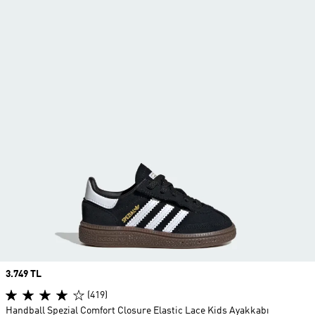
Price
3.749 TL
(419)
Handball Spezial Comfort Closure Elastic Lace Kids Ayakkabı