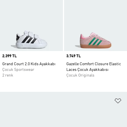
Price
2.399 TL
Price
3.749 TL
Grand Court 2.0 Kids Ayakkabı
Gazelle Comfort Closure Elastic
Çocuk Sportswear
Laces Çocuk Ayakkabısı
2 renk
Çocuk Originals
Fa