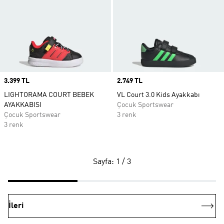
Price
3.399 TL
Price
2.749 TL
LIGHTORAMA COURT BEBEK
VL Court 3.0 Kids Ayakkabı
AYAKKABISI
Çocuk Sportswear
Çocuk Sportswear
3 renk
3 renk
Sayfa: 1 / 3
İleri