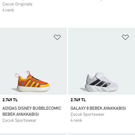
Çocuk Originals
4 renk
Favori Listesine Ekle
Fa
Price
2.749 TL
Price
2.749 TL
ADIDAS DISNEY BUBBLECOMIC
GALAXY 8 BEBEK AYAKKABISI
BEBEK AYAKKABISI
Çocuk Sportswear
Çocuk Sportswear
4 renk