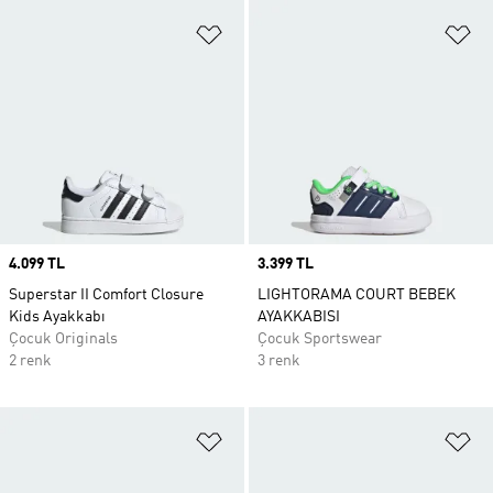
Favori Listesine Ekle
Fa
Price
4.099 TL
Price
3.399 TL
Superstar II Comfort Closure
LIGHTORAMA COURT BEBEK
Kids Ayakkabı
AYAKKABISI
Çocuk Originals
Çocuk Sportswear
2 renk
3 renk
Favori Listesine Ekle
Fa