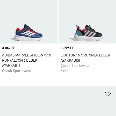
Price
3.049 TL
Price
3.399 TL
ADIDAS MARVEL SPIDER-MAN
LIGHTORAMA RUNNER BEBEK
RUNFALCON 6 BEBEK
AYAKKABISI
AYAKKABISI
Çocuk Sportswear
Çocuk Sportswear
6 renk
Fa