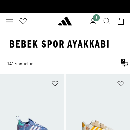
1
BEBEK SPOR AYAKKABI
2
141 sonuçlar
Favori Listesine Ekle
Fa