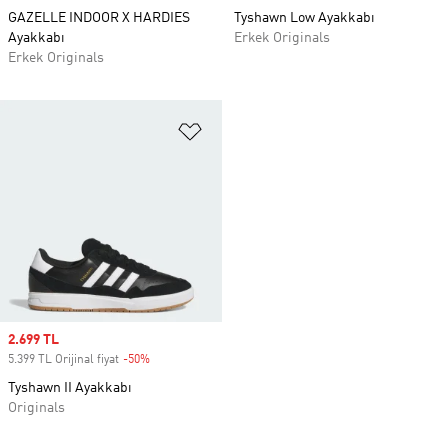
GAZELLE INDOOR X HARDIES
Tyshawn Low Ayakkabı
Ayakkabı
Erkek Originals
Erkek Originals
Favori Listesine Ekle
Sale price
2.699 TL
5.399 TL Orijinal fiyat
-50%
Discount
Tyshawn II Ayakkabı
Originals