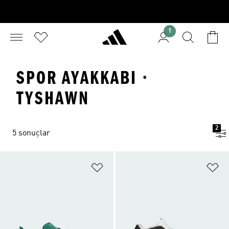
1
SPOR AYAKKABI ·
TYSHAWN
2
5 sonuçlar
Favori Listesine Ekle
Fa