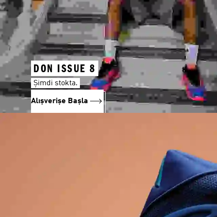
DON ISSUE 8
Şimdi stokta.
Alışverişe Başla