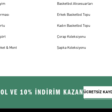
iyim
Basketbol Aksesuarları
orması
Erkek Basketbol Topu
ortu
Kadın Basketbol Topu
şört
Çorap Koleksiyonu
eket & Mont
Şapka Koleksiyonu
 OL VE 10% İNDİRİM KAZAN
ÜCRETSİZ KAY