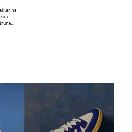
aklarına
orun
türüne