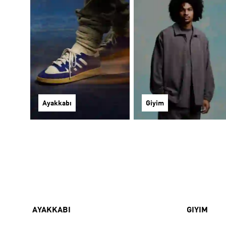
Ayakkabı
Giyim
AYAKKABI
GIYIM