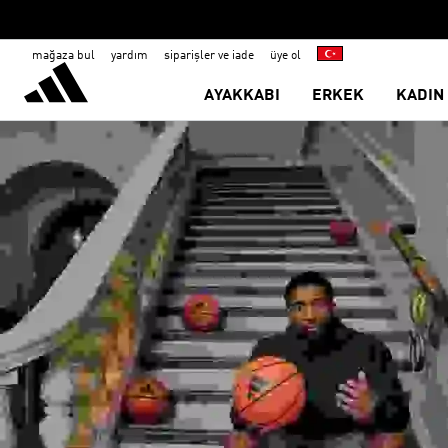
mağaza bul
yardım
siparişler ve iade
üye ol
AYAKKABI
ERKEK
KADIN