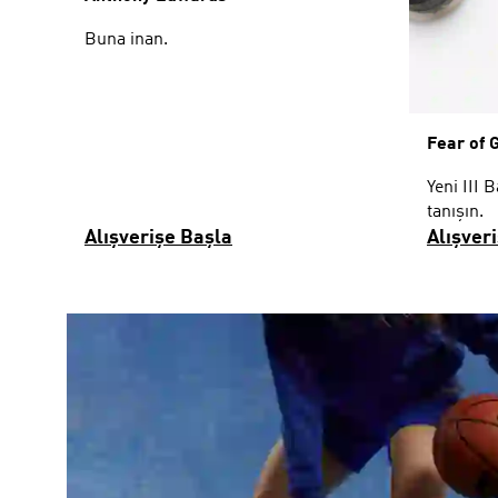
Buna inan.
Fear of 
Yeni III 
tanışın.
Alışverişe Başla
Alışver