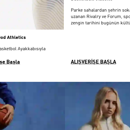
Parke sahalardan şehrin sok
uzanan Rivalry ve Forum, sp
zengin tarihini bugünün kül
taşıyor.
God Athletics
Basketbol Ayakkabısıyla
işe Başla
ALIŞVERİŞE BAŞLA