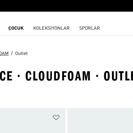
ÇOCUK
KOLEKSİYONLAR
SPORLAR
OAM
Outlet
CE · CLOUDFOAM · OUTL
ne Ekle
Favori Listesine Ekle