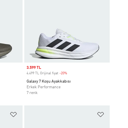
Sale price
3.599 TL
4.499 TL Orijinal fiyat
-20%
Discount
Galaxy 7 Koşu Ayakkabısı
Erkek Performance
7 renk
Favori Listesine Ekle
Favori List