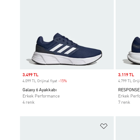
Sale price
3.499 TL
Sale price
3.119 TL
4.099 TL Orijinal fiyat
-15%
Discount
4.799 TL Oriji
Galaxy 6 Ayakkabı
RESPONSE 
Erkek Performance
Erkek Perf
4 renk
7 renk
Favori Listesi