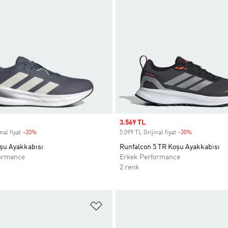
Sale price
3.569 TL
nal fiyat
-20%
Discount
5.099 TL Orijinal fiyat
-30%
Discount
oşu Ayakkabısı
Runfalcon 5 TR Koşu Ayakkabısı
ormance
Erkek Performance
2 renk
ne Ekle
Favori Listesine Ekle