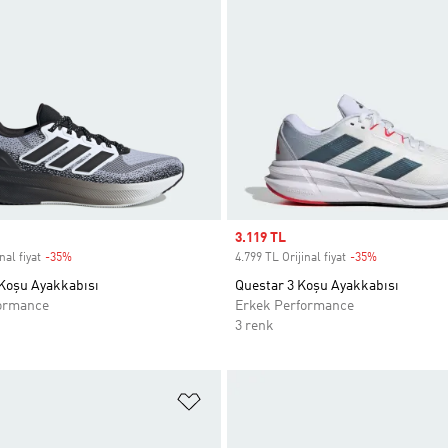
Sale price
3.119 TL
nal fiyat
-35%
Discount
4.799 TL Orijinal fiyat
-35%
Discount
 Koşu Ayakkabısı
Questar 3 Koşu Ayakkabısı
ormance
Erkek Performance
3 renk
ne Ekle
Favori Listesine Ekle