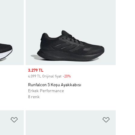
Sale price
3.279 TL
4.099 TL Orijinal fiyat
-20%
Discount
Runfalcon 5 Koşu Ayakkabısı
Erkek Performance
8 renk
Favori Listesine Ekle
Favori List