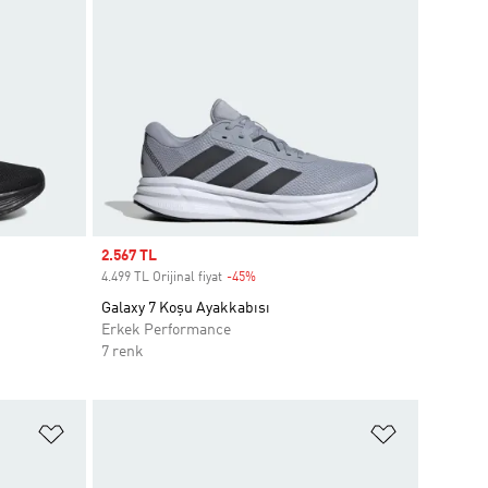
Sale price
2.567 TL
4.499 TL Orijinal fiyat
-45%
Discount
Galaxy 7 Koşu Ayakkabısı
Erkek Performance
7 renk
Favori Listesine Ekle
Favori List