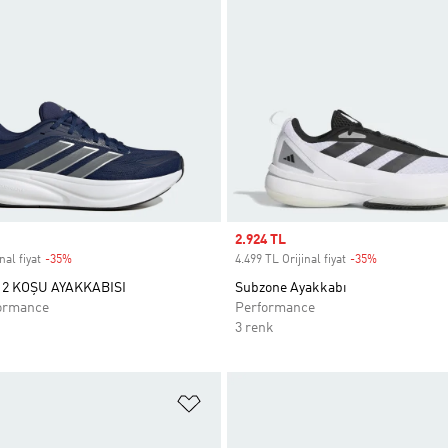
Sale price
2.924 TL
nal fiyat
-35%
Discount
4.499 TL Orijinal fiyat
-35%
Discount
2 KOŞU AYAKKABISI
Subzone Ayakkabı
ormance
Performance
3 renk
ne Ekle
Favori Listesine Ekle