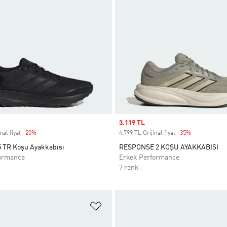
Sale price
3.119 TL
nal fiyat
-20%
Discount
4.799 TL Orijinal fiyat
-35%
Discount
5 TR Koşu Ayakkabısı
RESPONSE 2 KOŞU AYAKKABISI
ormance
Erkek Performance
7 renk
ne Ekle
Favori Listesine Ekle