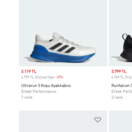
Sale price
3.119 TL
Sale price
3.799 TL
4.799 TL Orijinal fiyat
-35%
Discount
4.749 TL Oriji
Ultrarun 5 Koşu Ayakkabısı
Runfalcon 
Erkek Performance
Erkek Perf
7 renk
2 renk
Favori Listesi