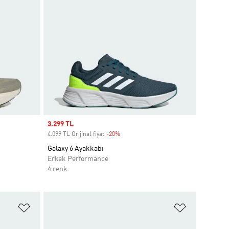
Sale price
3.299 TL
4.099 TL Orijinal fiyat
-20%
Discount
Galaxy 6 Ayakkabı
Erkek Performance
4 renk
Favori Listesine Ekle
Favori List