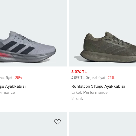
Sale price
3.074 TL
nal fiyat
-20%
Discount
4.099 TL Orijinal fiyat
-25%
Discount
oşu Ayakkabısı
Runfalcon 5 Koşu Ayakkabısı
ormance
Erkek Performance
8 renk
ne Ekle
Favori Listesine Ekle