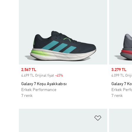
Sale price
2.567 TL
Sale price
3.279 TL
4.499 TL Orijinal fiyat
-45%
Discount
4.099 TL Oriji
Galaxy 7 Koşu Ayakkabısı
Galaxy 7 K
Erkek Performance
Erkek Perf
7 renk
7 renk
Favori Listesi