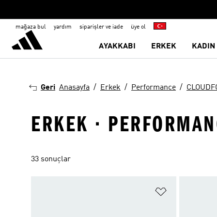
mağaza bul
yardım
siparişler ve iade
üye ol
AYAKKABI
ERKEK
KADIN
Geri
Anasayfa
Erkek
Performance
CLOUDF
ERKEK · PERFORMAN
33 sonuçlar
Favori Listesi