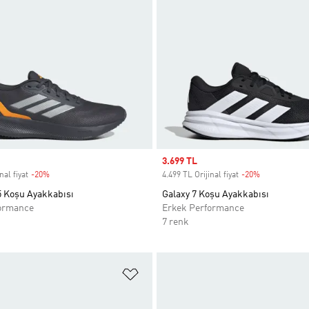
Sale price
3.699 TL
nal fiyat
-20%
Discount
4.499 TL Orijinal fiyat
-20%
Discount
5 Koşu Ayakkabısı
Galaxy 7 Koşu Ayakkabısı
ormance
Erkek Performance
7 renk
ne Ekle
Favori Listesine Ekle