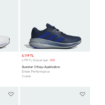
Sale price
3.119 TL
4.799 TL Orijinal fiyat
-35%
Discount
Questar 3 Koşu Ayakkabısı
Erkek Performance
3 renk
Favori Listesine Ekle
Favori List