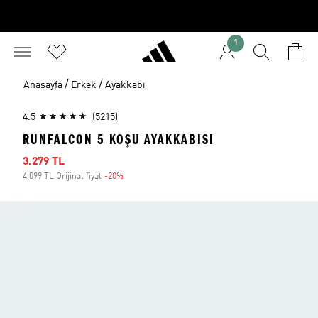
1
/
/
Anasayfa
Erkek
Ayakkabı
4.5
(5215)
RUNFALCON 5 KOŞU AYAKKABISI
İndirimli fiyat
3.279 TL
4.099 TL Orijinal fiyat
-20%
İndirim