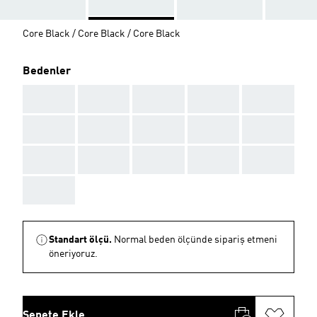
Core Black / Core Black / Core Black
Bedenler
AAA
AAA
AAA
AAA
AAA
AAA
AAA
AAA
AAA
AAA
AAA
AAA
AAA
AAA
AAA
AAA
Standart ölçü.
Normal beden ölçünde sipariş etmeni
öneriyoruz.
Sepete Ekle