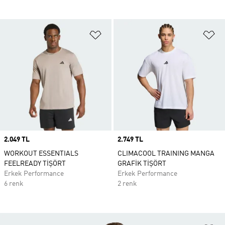
Favori Listesine Ekle
Fa
Price
2.049 TL
Price
2.749 TL
WORKOUT ESSENTIALS
CLIMACOOL TRAINING MANGA
FEELREADY TİŞÖRT
GRAFİK TİŞÖRT
Erkek Performance
Erkek Performance
6 renk
2 renk