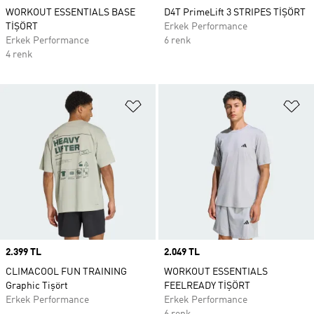
WORKOUT ESSENTIALS BASE
D4T PrimeLift 3 STRIPES TİŞÖRT
TİŞÖRT
Erkek Performance
Erkek Performance
6 renk
4 renk
Favori Listesine Ekle
Fa
Price
2.399 TL
Price
2.049 TL
CLIMACOOL FUN TRAINING
WORKOUT ESSENTIALS
Graphic Tişört
FEELREADY TİŞÖRT
Erkek Performance
Erkek Performance