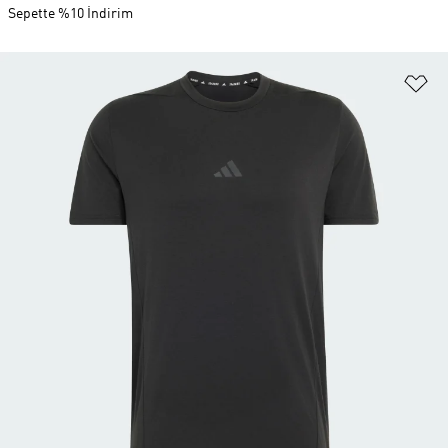
Sepette %10 İndirim
Fa