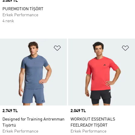
Price
3.049 TL
PUREMOTION TİŞÖRT
Erkek Performance
4 renk
Favori Listesine Ekle
Fa
Price
2.749 TL
Price
2.049 TL
Designed for Training Antrenman
WORKOUT ESSENTIALS
Tişörtü
FEELREADY TİŞÖRT
Erkek Performance
Erkek Performance