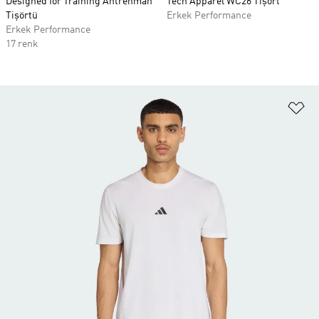
Designed for Training Antrenman
Tech Apparel WC26 Tişört
Tişörtü
Erkek Performance
Erkek Performance
17 renk
Fa