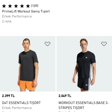
(109)
PrimeLift Workout Geniş Tişört
Erkek Performance
2 renk
Favori Listesine Ekle
Fa
Price
2.399 TL
Price
2.049 TL
D4T ESSENTIALS TİŞÖRT
WORKOUT ESSENTIALS BASE 3-
Erkek Performance
STRIPES TİŞÖRT