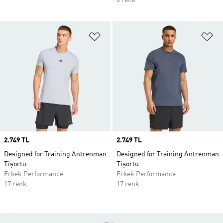
6 renk
Favori Listesine Ekle
Fa
Price
2.749 TL
Price
2.749 TL
Designed for Training Antrenman
Designed for Training Antrenman
Tişörtü
Tişörtü
Erkek Performance
Erkek Performance
17 renk
17 renk