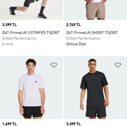
Price
3.399 TL
Price
2.749 TL
D4T PrimeLift 3 STRIPES TİŞÖRT
D4T PrimeLift SHORT TİŞÖRT
Erkek Performance
Erkek Performance
6 renk
Online Özel
Favori Listesine Ekle
Fa
Price
1.699 TL
Price
3.399 TL