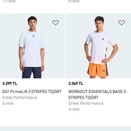
17 renk
6 renk
Favori Listesine Ekle
Fa
Price
3.399 TL
Price
2.049 TL
D4T PrimeLift 3 STRIPES TİŞÖRT
WORKOUT ESSENTIALS BASE 3-
Erkek Performance
STRIPES TİŞÖRT
6 renk
Erkek Performance
4 renk