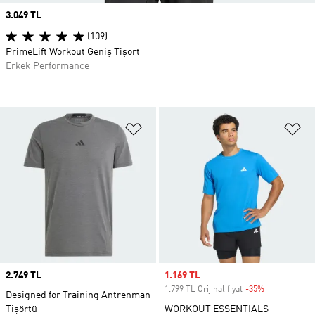
Price
3.049 TL
(109)
PrimeLift Workout Geniş Tişört
Erkek Performance
Favori Listesine Ekle
Fa
Price
2.749 TL
Sale price
1.169 TL
1.799 TL Orijinal fiyat
-35%
Discount
Designed for Training Antrenman
Tişörtü
WORKOUT ESSENTIALS