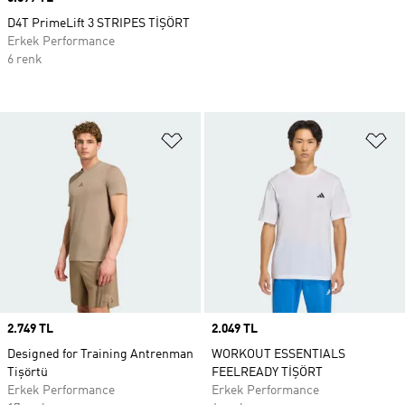
D4T PrimeLift 3 STRIPES TİŞÖRT
Erkek Performance
6 renk
Favori Listesine Ekle
Fa
Price
2.749 TL
Price
2.049 TL
Designed for Training Antrenman
WORKOUT ESSENTIALS
Tişörtü
FEELREADY TİŞÖRT
Erkek Performance
Erkek Performance