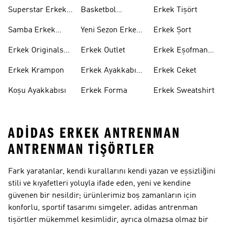
Takımı
Superstar Erkek
Basketbol
Erkek Tişört
Ayakkabı
Ayakkabısı
Samba Erkek
Yeni Sezon Erkek
Erkek Şort
Ayakkabı
Ayakkabı
Erkek Originals
Erkek Outlet
Erkek Eşofman
Ayakkabı
Altı
Erkek Krampon
Erkek Ayakkabı
Erkek Ceket
Indirim
Koşu Ayakkabısı
Erkek Forma
Erkek Sweatshirt
ADIDAS ERKEK ANTRENMAN
ANTRENMAN TIŞÖRTLER
Fark yaratanlar, kendi kurallarını kendi yazan ve eşsizliğini
stili ve kıyafetleri yoluyla ifade eden, yeni ve kendine
güvenen bir nesildir; ürünlerimiz boş zamanların için
konforlu, sportif tasarımı simgeler. adidas antrenman
tişörtler mükemmel kesimlidir, ayrıca olmazsa olmaz bir