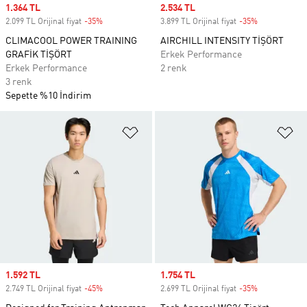
Sale price
1.364 TL
Sale price
2.534 TL
2.099 TL Orijinal fiyat
-35%
Discount
3.899 TL Orijinal fiyat
-35%
Discount
CLIMACOOL POWER TRAINING
AIRCHILL INTENSITY TİŞÖRT
GRAFİK TİŞÖRT
Erkek Performance
Erkek Performance
2 renk
3 renk
Sepette %10 İndirim
Favori Listesine Ekle
Fa
Sale price
1.592 TL
Sale price
1.754 TL
2.749 TL Orijinal fiyat
-45%
Discount
2.699 TL Orijinal fiyat
-35%
Discount