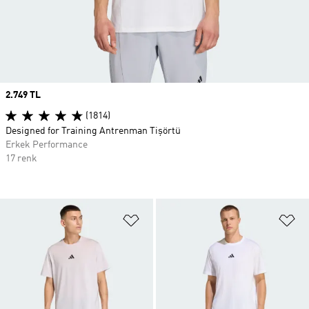
Price
2.749 TL
(1814)
Designed for Training Antrenman Tişörtü
Erkek Performance
17 renk
Favori Listesine Ekle
Fa