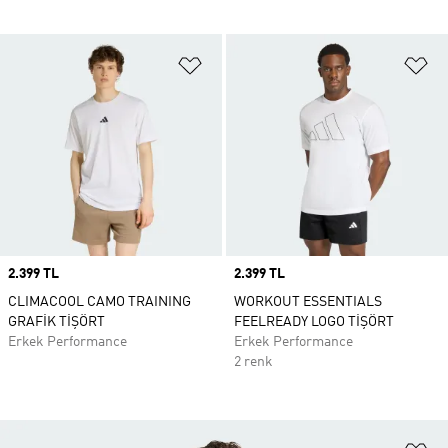
Favori Listesine Ekle
Fa
Price
2.399 TL
Price
2.399 TL
CLIMACOOL CAMO TRAINING
WORKOUT ESSENTIALS
GRAFİK TİŞÖRT
FEELREADY LOGO TİŞÖRT
Erkek Performance
Erkek Performance
2 renk
Fa