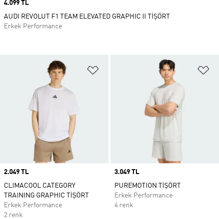
Price
4.099 TL
AUDI REVOLUT F1 TEAM ELEVATED GRAPHIC II TİŞÖRT
Erkek Performance
Favori Listesine Ekle
Fa
Price
2.049 TL
Price
3.049 TL
CLIMACOOL CATEGORY
PUREMOTION TİŞÖRT
TRAINING GRAPHIC TİŞÖRT
Erkek Performance
Erkek Performance
4 renk
2 renk