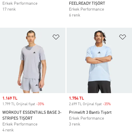
Erkek Performance
FEELREADY TİŞÖRT
17 renk
Erkek Performance
6 renk
Favori Listesine Ekle
Fa
Sale price
1.169 TL
Sale price
1.754 TL
1.799 TL Orijinal fiyat
-35%
Discount
2.699 TL Orijinal fiyat
-35%
Discount
WORKOUT ESSENTIALS BASE 3-
Primelift 3 Bantlı Tişört
STRIPES TİŞÖRT
Erkek Performance
Erkek Performance
3 renk
4 renk