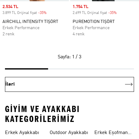
Sale price
2.534 TL
Sale price
1.754 TL
3.899 TL Orijinal fiyat
-35%
Discount
2.699 TL Orijinal fiyat
-35%
Discount
AIRCHILL INTENSITY TİŞÖRT
PUREMOTION TİŞÖRT
Erkek Performance
Erkek Performance
2 renk
4 renk
Sayfa: 1 / 3
İleri
GIYIM VE AYAKKABI
KATEGORILERIMIZ
Erkek Ayakkabı
Outdoor Ayakkabı
Erkek Eşofman