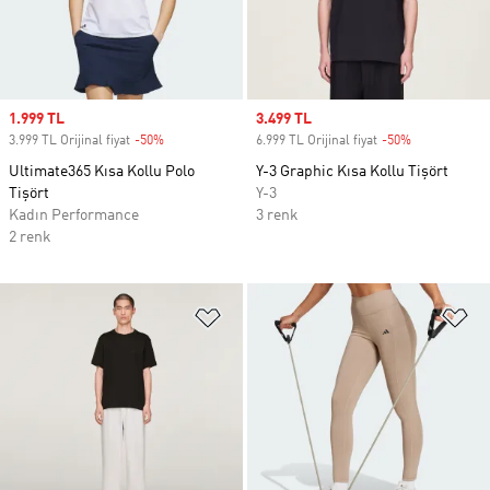
Sale price
1.999 TL
Sale price
3.499 TL
3.999 TL Orijinal fiyat
-50%
Discount
6.999 TL Orijinal fiyat
-50%
Discount
Ultimate365 Kısa Kollu Polo
Y-3 Graphic Kısa Kollu Tişört
Tişört
Y-3
Kadın Performance
3 renk
2 renk
Favori Listesine Ekle
Fa