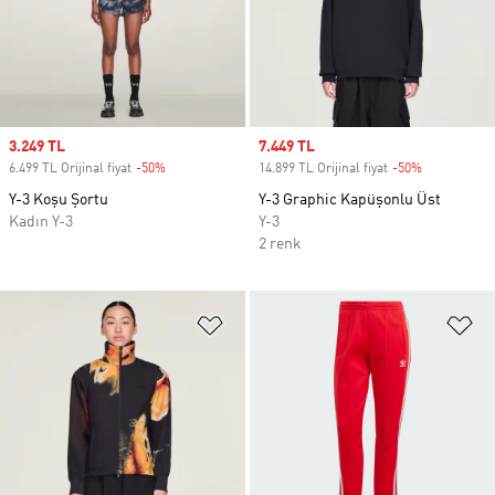
Sale price
3.249 TL
Sale price
7.449 TL
6.499 TL Orijinal fiyat
-50%
Discount
14.899 TL Orijinal fiyat
-50%
Discount
Y-3 Koşu Şortu
Y-3 Graphic Kapüşonlu Üst
Kadın Y-3
Y-3
2 renk
Favori Listesine Ekle
Fa