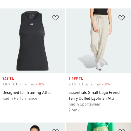
Favori Listesine Ekle
Fa
Sale price
949 TL
Sale price
1.199 TL
1.899 TL Orijinal fiyat
-50%
Discount
2.399 TL Orijinal fiyat
-50%
Discount
Designed for Training Atlet
Essentials Small Logo French
Kadın Performance
Terry Cuffed Eşofman Altı
Kadın Sportswear
2 renk
Favori Listesine Ekle
Fa