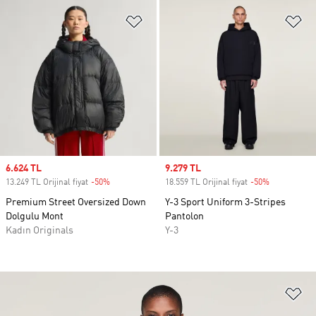
Favori Listesine Ekle
Fa
Sale price
6.624 TL
Sale price
9.279 TL
13.249 TL Orijinal fiyat
-50%
Discount
18.559 TL Orijinal fiyat
-50%
Discount
Premium Street Oversized Down
Y-3 Sport Uniform 3-Stripes
Dolgulu Mont
Pantolon
Kadın Originals
Y-3
Fa