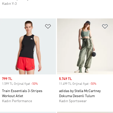
Kadın Y-3
Favori Listesine Ekle
Fa
Sale price
799 TL
Sale price
5.749 TL
1.599 TL Orijinal fiyat
-50%
Discount
11.499 TL Orijinal fiyat
-50%
Discount
Train Essentials 3-Stripes
adidas by Stella McCartney
Workout Atlet
Dokuma Desenli Tulum
Kadın Performance
Kadın Sportswear