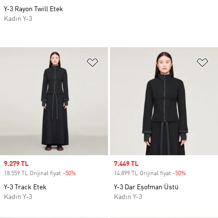
Y-3 Rayon Twill Etek
Kadın Y-3
Favori Listesine Ekle
Fa
Sale price
9.279 TL
Sale price
7.449 TL
18.559 TL Orijinal fiyat
-50%
Discount
14.899 TL Orijinal fiyat
-50%
Discount
Y-3 Track Etek
Y-3 Dar Eşofman Üstü
Kadın Y-3
Kadın Y-3