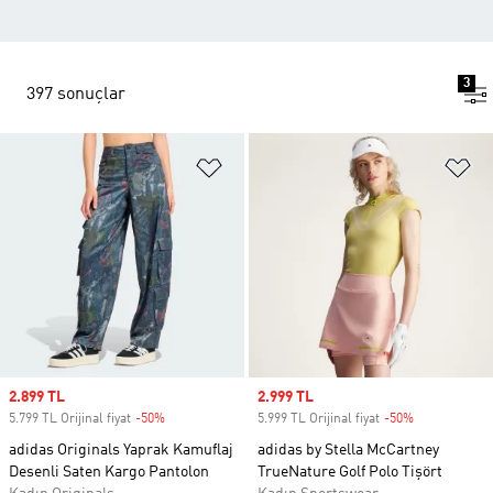
3
397 sonuçlar
Favori Listesine Ekle
Fa
Sale price
2.899 TL
Sale price
2.999 TL
5.799 TL Orijinal fiyat
-50%
Discount
5.999 TL Orijinal fiyat
-50%
Discount
adidas Originals Yaprak Kamuflaj
adidas by Stella McCartney
Desenli Saten Kargo Pantolon
TrueNature Golf Polo Tişört