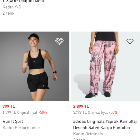
Y-3 AOP Dolgulu Mont
Kadın Y-3
2 renk
Favori Listesine Ekle
Fa
Sale price
799 TL
Sale price
2.899 TL
1.599 TL Orijinal fiyat
-50%
Discount
5.799 TL Orijinal fiyat
-50%
Discount
Run It Şort
adidas Originals Yaprak Kamuflaj
Kadın Performance
Desenli Saten Kargo Pantolon
Kadın Originals