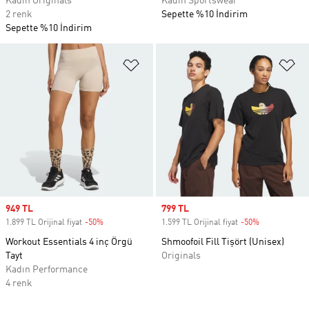
Kadın Originals
Kadın Sportswear
2 renk
Sepette %10 İndirim
Sepette %10 İndirim
Favori Listesine Ekle
Fa
Sale price
949 TL
Sale price
799 TL
1.899 TL Orijinal fiyat
-50%
Discount
1.599 TL Orijinal fiyat
-50%
Discount
Workout Essentials 4 inç Örgü
Shmoofoil Fill Tişört (Unisex)
Tayt
Originals
Kadın Performance
4 renk