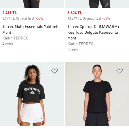
Sale price
2.499 TL
Sale price
6.624 TL
4.999 TL Orijinal fiyat
-50%
Discount
13.249 TL Orijinal fiyat
-50%
Discount
Terrex Multi Essentials Yalıtımlı
Terrex Xperior CLIMAWARM+
Mont
Kuş Tüyü Dolgulu Kapüşonlu
Kadın TERREX
Mont
4 renk
Kadın TERREX
2 renk
Favori Listesine Ekle
Fa