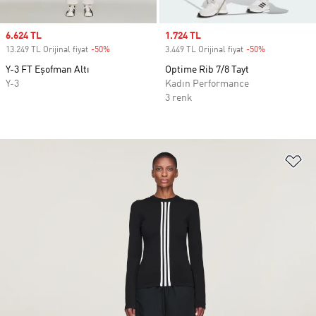
Sale price
6.624 TL
Sale price
1.724 TL
13.249 TL Orijinal fiyat
-50%
Discount
3.449 TL Orijinal fiyat
-50%
Discount
Y-3 FT Eşofman Altı
Optime Rib 7/8 Tayt
Y-3
Kadın Performance
3 renk
Fa