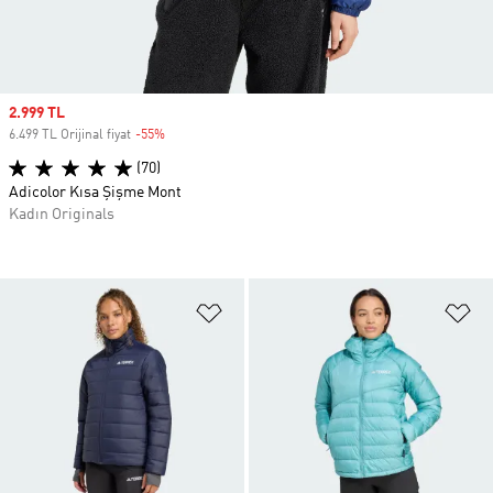
Sale price
2.999 TL
6.499 TL Orijinal fiyat
-55%
Discount
(70)
Adicolor Kısa Şişme Mont
Kadın Originals
Favori Listesine Ekle
Fa