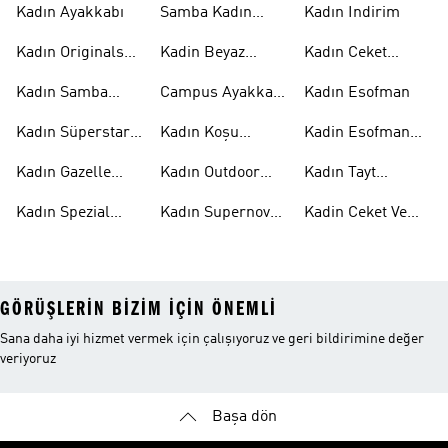
Kadın Ayakkabı
Samba Kadın
Kadın Indirim
Ayakkabı
Kadın Originals
Kadin Beyaz
Kadın Ceket
Ayakkabı
Samba
Modelleri
Kadın Samba
Campus Ayakkabı
Kadın Esofman
Ayakkabı
Kadın
Kadın Süperstar
Kadın Koşu
Kadin Esofman
Ayakkabı
Ayakkabısı
Alti
Kadın Gazelle
Kadın Outdoor
Kadın Tayt
Ayakkabı
Ayakkabı
Modelleri
Kadın Spezial
Kadın Supernova
Kadin Ceket Ve
Ayakkabı
Ayakkabı
Mont
GÖRÜŞLERIN BIZIM IÇIN ÖNEMLI
Sana daha iyi hizmet vermek için çalışıyoruz ve geri bildirimine değer
veriyoruz
Başa dön