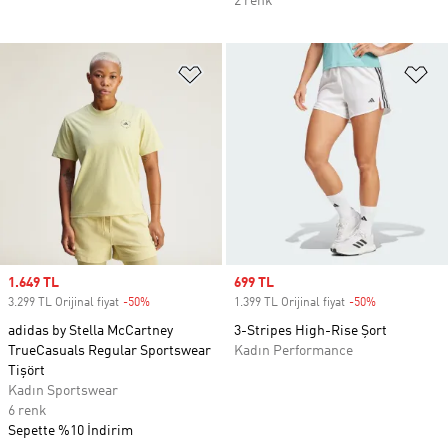
2 renk
Favori Listesine Ekle
Fa
Sale price
1.649 TL
Sale price
699 TL
3.299 TL Orijinal fiyat
-50%
Discount
1.399 TL Orijinal fiyat
-50%
Discount
adidas by Stella McCartney
3-Stripes High-Rise Şort
TrueCasuals Regular Sportswear
Kadın Performance
Tişört
Kadın Sportswear
6 renk
Sepette %10 İndirim