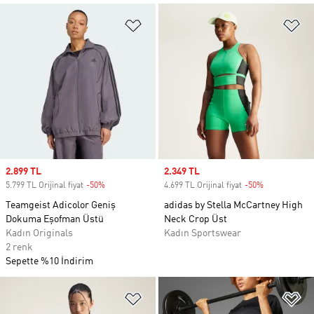
Favori Listesine Ekle
Fa
Sale price
2.899 TL
Sale price
2.349 TL
5.799 TL Orijinal fiyat
-50%
Discount
4.699 TL Orijinal fiyat
-50%
Discount
Teamgeist Adicolor Geniş
adidas by Stella McCartney High
Dokuma Eşofman Üstü
Neck Crop Üst
Kadın Originals
Kadın Sportswear
2 renk
Sepette %10 İndirim
Favori Listesine Ekle
Fa