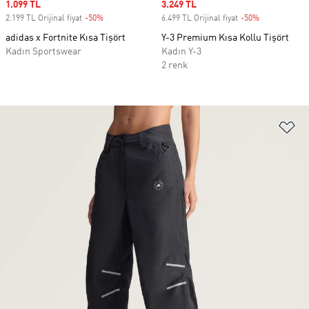
Sale price
1.099 TL
Sale price
3.249 TL
2.199 TL Orijinal fiyat
-50%
Discount
6.499 TL Orijinal fiyat
-50%
Discount
adidas x Fortnite Kısa Tişört
Y-3 Premium Kısa Kollu Tişört
Kadın Sportswear
Kadın Y-3
2 renk
Fa