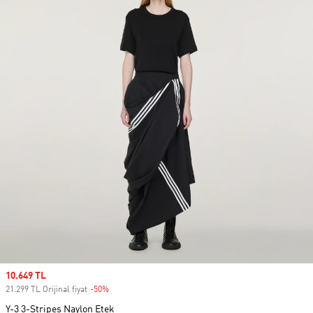
Sale price
10.649 TL
21.299 TL Orijinal fiyat
-50%
Discount
Y-3 3-Stripes Naylon Etek