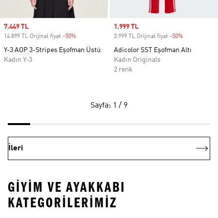
Sale price
7.449 TL
Sale price
1.999 TL
14.899 TL Orijinal fiyat
-50%
Discount
3.999 TL Orijinal fiyat
-50%
Discount
Y-3 AOP 3-Stripes Eşofman Üstü
Adicolor SST Eşofman Altı
Kadın Y-3
Kadın Originals
2 renk
Sayfa: 1 / 9
İleri
GIYIM VE AYAKKABI
KATEGORILERIMIZ