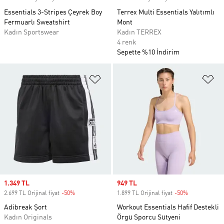
Essentials 3-Stripes Çeyrek Boy
Terrex Multi Essentials Yalıtımlı
Fermuarlı Sweatshirt
Mont
Kadın Sportswear
Kadın TERREX
4 renk
Sepette %10 İndirim
Favori Listesine Ekle
Fa
Sale price
1.349 TL
Sale price
949 TL
2.699 TL Orijinal fiyat
-50%
Discount
1.899 TL Orijinal fiyat
-50%
Discount
Adibreak Şort
Workout Essentials Hafif Destekli
Kadın Originals
Örgü Sporcu Sütyeni