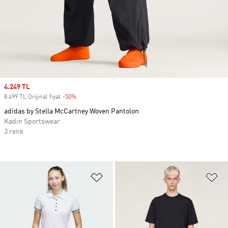
Sale price
4.249 TL
8.499 TL Orijinal fiyat
-50%
Discount
adidas by Stella McCartney Woven Pantolon
Kadın Sportswear
3 renk
Favori Listesine Ekle
Fa