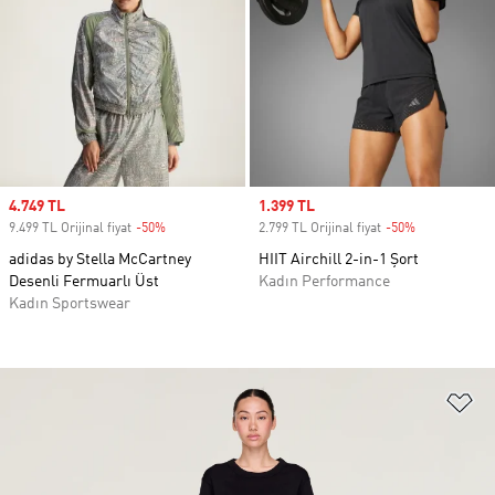
Sale price
4.749 TL
Sale price
1.399 TL
9.499 TL Orijinal fiyat
-50%
Discount
2.799 TL Orijinal fiyat
-50%
Discount
adidas by Stella McCartney
HIIT Airchill 2-in-1 Şort
Desenli Fermuarlı Üst
Kadın Performance
Kadın Sportswear
Fa