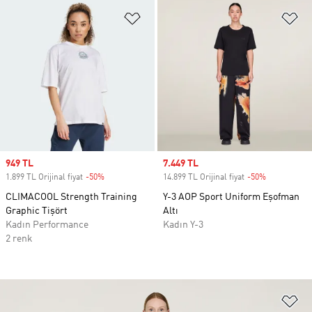
Favori Listesine Ekle
Fa
Sale price
949 TL
Sale price
7.449 TL
1.899 TL Orijinal fiyat
-50%
Discount
14.899 TL Orijinal fiyat
-50%
Discount
CLIMACOOL Strength Training
Y-3 AOP Sport Uniform Eşofman
Graphic Tişört
Altı
Kadın Performance
Kadın Y-3
2 renk
Fa