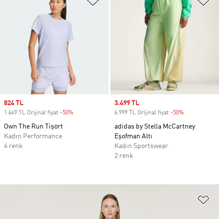
Sale price
824 TL
Sale price
3.499 TL
1.649 TL Orijinal fiyat
-50%
Discount
6.999 TL Orijinal fiyat
-50%
Discount
Own The Run Tişört
adidas by Stella McCartney
Kadın Performance
Eşofman Altı
4 renk
Kadın Sportswear
2 renk
Fa