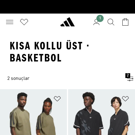
1
KISA KOLLU ÜST ·
BASKETBOL
2
2 sonuçlar
Favori Listesine Ekle
Fa