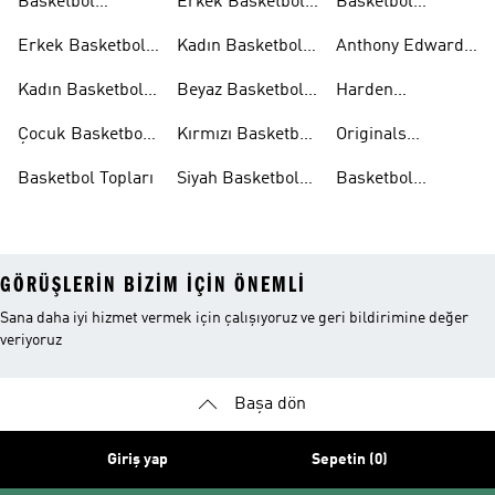
Basketbol
Erkek Basketbol
Basketbol
Aksesuarları
Şortları
Eşofman
Erkek Basketbol
Kadın Basketbol
Anthony Edwards
Takımları
Ayakkabıları
Şortları
Koleksiyonları
Kadın Basketbol
Beyaz Basketbol
Harden
Ayakkabıları
Ayakkabıları
Koleksiyonları
Çocuk Basketbol
Kırmızı Basketbol
Originals
Ayakkabıları
Ayakkabıları
Basketbol
Basketbol Topları
Siyah Basketbol
Basketbol
Ayakkabıları
Ayakkabıları
Ayakkabıları
Outlet
GÖRÜŞLERIN BIZIM IÇIN ÖNEMLI
Sana daha iyi hizmet vermek için çalışıyoruz ve geri bildirimine değer
veriyoruz
Başa dön
Giriş yap
Sepetin (0)