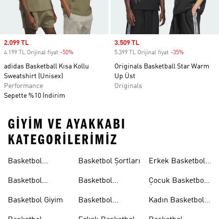
Sale price
2.099 TL
Sale price
3.509 TL
4.199 TL Orijinal fiyat
-50%
Discount
5.399 TL Orijinal fiyat
-35%
Discount
adidas Basketball Kısa Kollu
Originals Basketball Star Warm
Sweatshirt (Unisex)
Up Üst
Performance
Originals
Sepette %10 İndirim
GIYIM VE AYAKKABI
KATEGORILERIMIZ
Basketbol
Basketbol Şortları
Erkek Basketbol
Koleksiyonları
Formaları
Basketbol
Basketbol
Çocuk Basketbol
Ayakkabıları
Formaları
Formaları
Basketbol Giyim
Basketbol
Kadın Basketbol
Tişörtleri
Tişörtleri